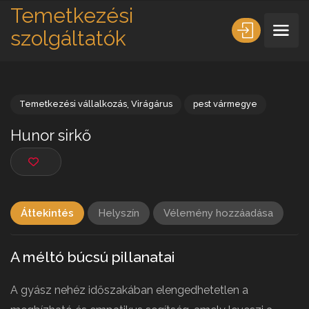
Temetkezési
szolgáltatók
Temetkezési vállalkozás
,
Virágárus
pest vármegye
Hunor sirkő
Áttekintés
Helyszín
Vélemény hozzáadása
A méltó búcsú pillanatai
A gyász nehéz időszakában elengedhetetlen a