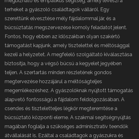
megbízható és empatikus segítség, amely leveszi a
terheket a gyászoló családtagok válláról. Egy
szerettünk elvesztése mély fájdalommal jár, és a
búcsúztatás megszervezése komoly feladatot jelent.
Fontos, hogy ebben az időszakban olyan szakértő
támogatást kapjunk, amely tisztelettel és méltósággal
kezeli a helyzetet. A megfelelő szolgáltató kiválasztása
biztosítja, hogy a végső búcsú a kegyelet jegyében
teljen. A szertartás minden részletének gondos
megtervezése hozzájárul a méltóságteljes
megemlékezéshez. A gyászolóknak nyújtott támogatás
alapvető fontosságú a fájdalom feldolgozásában. A
csendes és tiszteletteljes légkör megteremtése a
búcsúztató központi eleme. A szakmai segítségnyújtás
magában foglalja a szükséges adminisztratív teendők
átvállalását is. Ezáltal a családtagok a gyászukra és