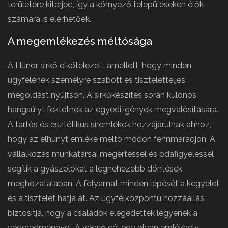
területére kiterjed, így a környező településeken élők
számára is elérhetőek.
A megemlékezés méltósága
A Hunor sirkő elkötelezett amellett, hogy minden
ügyfelének személyre szabott és tiszteletteljes
megoldást nyújtson. A sírkőkészítés során különös
hangsúlyt fektetnek az egyedi igények megvalósítására.
A tartós és esztétikus síremlékek hozzájárulnak ahhoz,
hogy az elhunyt emléke méltó módon fennmaradjon. A
vállalkozás munkatársai megértéssel és odafigyeléssel
segítik a gyászolókat a legnehezebb döntések
meghozatalában. A folyamat minden lépését a kegyelet
és a tisztelet hatja át. Az ügyfélközpontú hozzáállás
biztosítja, hogy a családok elégedettek legyenek a
végeredménnyel. A végső cél egy olyan emlékhely