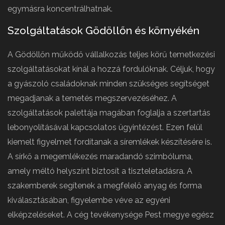
egymásra koncentrálhatnak.
Szolgáltatások Gödöllőn és környékén
A Gödöllőn működő vállalkozás teljes körű temetkezési
szolgáltatásokat kínál a hozzá fordulóknak. Céljuk, hogy
a gyászoló családoknak minden szükséges segítséget
megadjanak a temetés megszervezéséhez. A
szolgáltatások palettája magában foglalja a szertartás
lebonyolításával kapcsolatos ügyintézést. Ezen felül
kiemelt figyelmet fordítanak a síremlékek készítésére is.
A sírkő a megemlékezés maradandó szimbóluma,
amely méltó helyszínt biztosít a tiszteletadásra. A
szakemberek segítenek a megfelelő anyag és forma
kiválasztásában, figyelembe véve az egyéni
elképzeléseket. A cég tevékenysége Pest megye egész