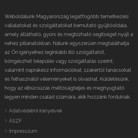
Weboldalunk Magyarország legátfogóbb temetkezési
vállalatokat és szolgáltatókat bemutató gyűjtőoldala,
amely átlátható, gyors és megbízható segítséget nyújt a
nehéz pillanatokban. Nálunk egyszerűen megtalálhatja
az Ön igényeihez leginkább illő szolgáltatót,
böngészhet település vagy szolgáltatás szerint,
valamint naprakész információkat, szakértői tanácsokat
és felhasználói véleményeket is olvashat. Küldetésünk,
hogy az elbúcsúzás méltóságteljes és megnyugtató
legyen minden család számára, akik hozzánk fordulnak.
Adatvédelmi irányelvek
ÁSZF
Impresszum