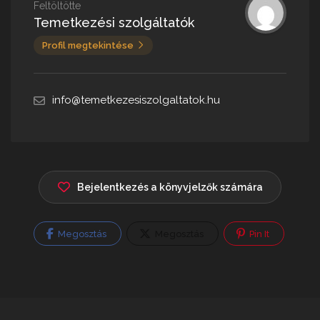
Feltöltötte
Temetkezési szolgáltatók
Profil megtekintése
info@temetkezesiszolgaltatok.hu
Bejelentkezés a könyvjelzők számára
Megosztás
Megosztás
Pin It