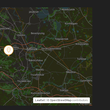
Leaflet
| ©
OpenStreetMap
contributors