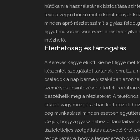
hűtőkamra használatának biztosítása szintén
téve a végső búcsú méltó körülmények közöt
minden apró részlet számít a gyász feldol
együttműködés keretében a részvétnyilvání
intézhető.
Elérhetőség és támogatás
A Kerekes Kegyeleti Kft. kiemelt figyelmet 
készenléti szolgálatot tartanak fenn. Ez a 
családok a nap bármely szakában azonnali
személyes ügyintézésre a törteli irodában
beszélhetik meg a részleteket. A telefonos
érkező vagy mozgásukban korlátozott hozz
cég munkatársai minden esetben együttérzé
Céljuk, hogy a gyász nehéz pillanataiban ad
tiszteletteljes szolgáltatás alapvető értékeik
rendelkezésre, hogy a legnehezebb órákban