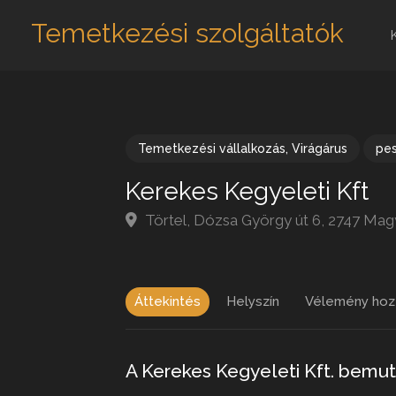
Temetkezési szolgáltatók
Temetkezési vállalkozás
,
Virágárus
pe
Kerekes Kegyeleti Kft
Törtel, Dózsa György út 6, 2747 Ma
Áttekintés
Helyszín
Vélemény hoz
A Kerekes Kegyeleti Kft. bemu