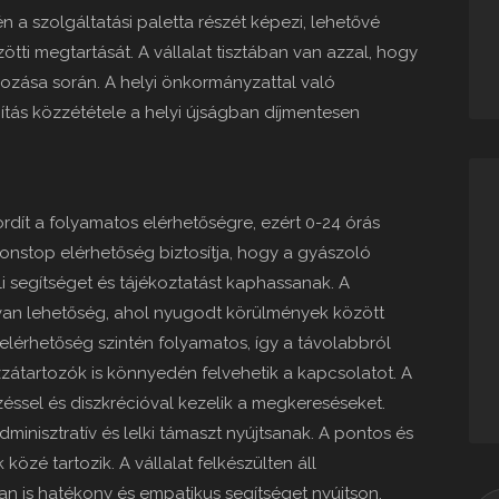
 a szolgáltatási paletta részét képezi, lehetővé
ti megtartását. A vállalat tisztában van azzal, hogy
gozása során. A helyi önkormányzattal való
tás közzététele a helyi újságban díjmentesen
fordít a folyamatos elérhetőségre, ezért 0-24 órás
nonstop elérhetőség biztosítja, hogy a gyászoló
 segítséget és tájékoztatást kaphassanak. A
 van lehetőség, ahol nyugodt körülmények között
 elérhetőség szintén folyamatos, így a távolabbról
átartozók is könnyedén felvehetik a kapcsolatot. A
ssel és diszkrécióval kezelik a megkereséseket.
minisztratív és lelki támaszt nyújtsanak. A pontos és
 közé tartozik. A vállalat felkészülten áll
 is hatékony és empatikus segítséget nyújtson.