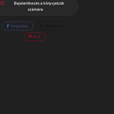
Bejelentkezés a könyvjelzők
számára
Megosztás
Megosztás
Pin It