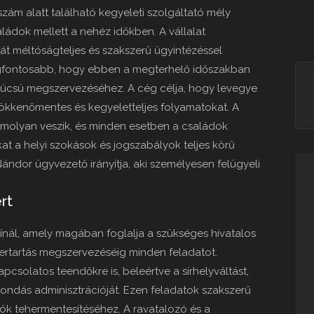
szám alatt található kegyeleti szolgáltató mély
saládok mellett a nehéz időkben. A vállalat
át méltóságteljes és szakszerű ügyintézéssel
gfontosabb, hogy ebben a megterhelő időszakban
úcsú megszervezéséhez. A cég célja, hogy levegye
 zökkenőmentes és kegyeletteljes folyamatokat. A
omolyan veszik, és minden esetben a családok
ikat a helyi szokások és jogszabályok teljes körű
Nándor ügyvezető irányítja, aki személyesen felügyeli
rt
kínál, amely magában foglalja a szükséges hivatalos
rtartás megszervezéséig minden feladatot.
apcsolatos teendőkre is, beleértve a sírhelyváltást,
lemondás adminisztrációját. Ezen feladatok szakszerű
ók tehermentesítéséhez. A ravatalozó és a