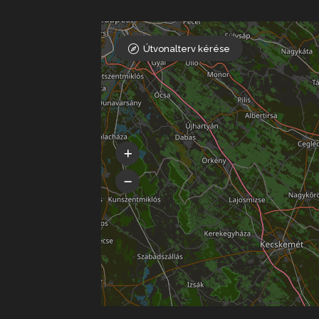
Útvonalterv kérése