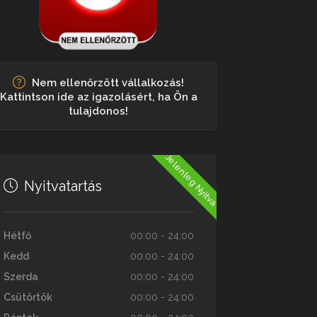
Nem ellenőrzött vállalkozás!
Kattintson ide az igazolásért, ha Ön a
tulajdonos!
Jelenleg Nyitva
Nyitvatartás
Hétfő
00:00 - 24:00
Kedd
00:00 - 24:00
Szerda
00:00 - 24:00
Csütörtök
00:00 - 24:00