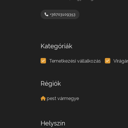
+36703109353
Kategóriák
Temetkezési vállalkozás
Virágá
Régiók
pest vármegye
Helyszín