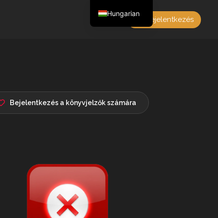
Hungarian
Bejelentkezés
English
Czech
German
Polish
French
Bejelentkezés a könyvjelzők számára