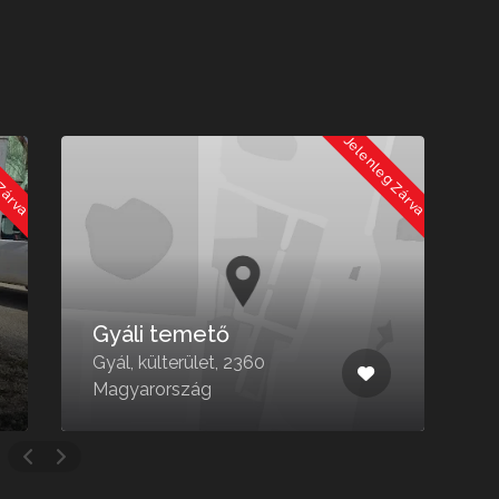
va
Jelenleg Zárva
Gyáli temető
Va
Gyál, külterület, 2360
Kere
Magyarország
Mag