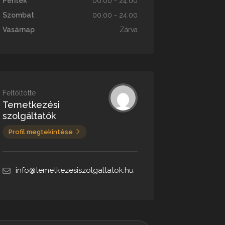
Péntek
00:00 - 24:00
Szombat
00:00 - 24:00
Vasárnap
Zárva
Feltöltötte
Temetkezési
szolgáltatók
Profil megtekintése
info@temetkezesiszolgaltatok.hu