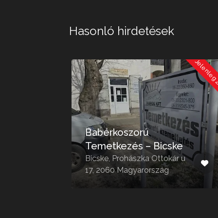
Hasonló hirdetések
Jelenleg Zárva
Jelenleg Zár
Babérkoszorú
Temetkezés – Bicske
Bicske, Prohászka Ottokár u
17, 2060 Magyarország