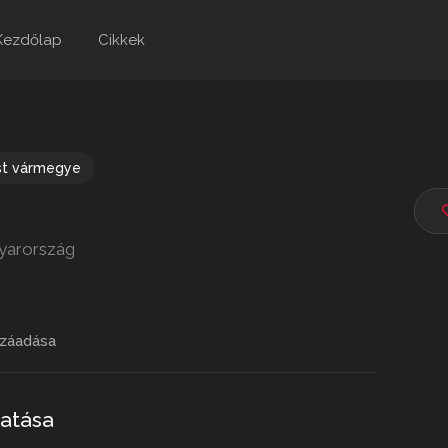
Kezdőlap
Cikkek
st vármegye
gyarország
záadása
tatása