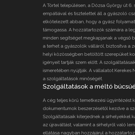
A Törtel településen, a Dózsa György út 6. 
empátiával és tisztelettel áll a gyászoló c
elkötelezett abban, hogy a gyász folyamat
támogassa. A hozzátartozók számára a le
minden segítséget megkapjanak a végső b
a terhet a gyászolók válláról, biztosítva a
helyi közösségben betöltött szerepüket k
igényeit tartják szem előtt. A szolgáltatása
ismeretében nyújtják. A vállalatot Kerekes 
a szolgáltatások minőségét.
Szolgáltatások a méltó búcsúé
A cég teljes körű temetkezési ügyintézést 
dokumentumok beszerzésétől kezdve a sze
Szolgáltatásaik kiterjednek a sírhelyekkel k
az újraváltást, valamint a sírhelyről való 
ellátása nagyban hozzájárul a hozzátartoz