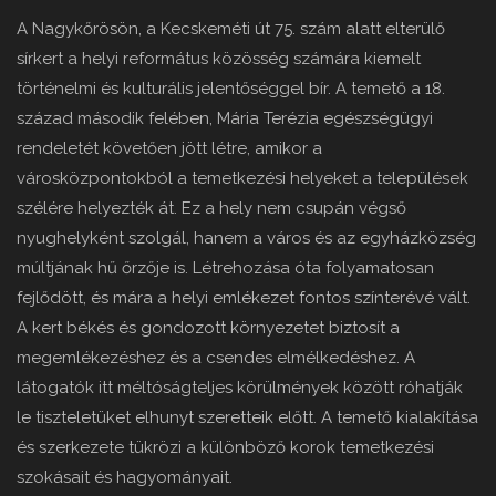
A Nagykőrösön, a Kecskeméti út 75. szám alatt elterülő
sírkert a helyi református közösség számára kiemelt
történelmi és kulturális jelentőséggel bír. A temető a 18.
század második felében, Mária Terézia egészségügyi
rendeletét követően jött létre, amikor a
városközpontokból a temetkezési helyeket a települések
szélére helyezték át. Ez a hely nem csupán végső
nyughelyként szolgál, hanem a város és az egyházközség
múltjának hű őrzője is. Létrehozása óta folyamatosan
fejlődött, és mára a helyi emlékezet fontos színterévé vált.
A kert békés és gondozott környezetet biztosít a
megemlékezéshez és a csendes elmélkedéshez. A
látogatók itt méltóságteljes körülmények között róhatják
le tiszteletüket elhunyt szeretteik előtt. A temető kialakítása
és szerkezete tükrözi a különböző korok temetkezési
szokásait és hagyományait.