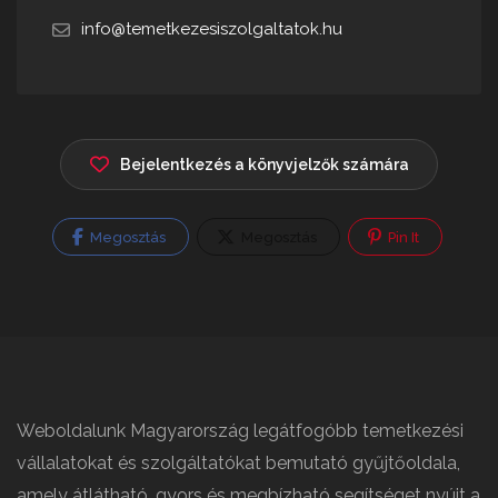
info@temetkezesiszolgaltatok.hu
Bejelentkezés a könyvjelzők számára
Megosztás
Megosztás
Pin It
Weboldalunk Magyarország legátfogóbb temetkezési
vállalatokat és szolgáltatókat bemutató gyűjtőoldala,
amely átlátható, gyors és megbízható segítséget nyújt a