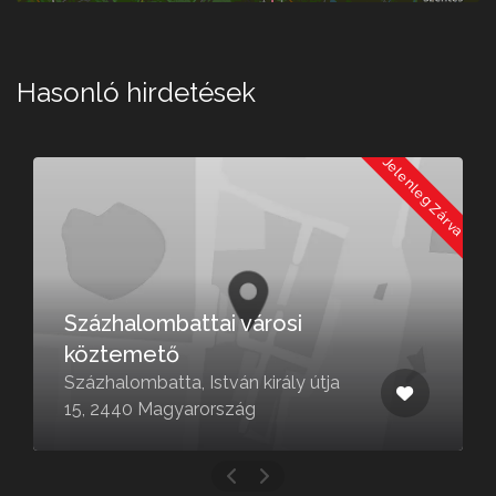
Hasonló hirdetések
Jelenleg Zárva
zhalombattai városi
ztemető
Ó-Tem
halombatta, István király útja
2440 Magyarország
Budaörs