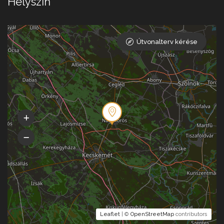
Helyszín
Útvonalterv kérése
Leaflet
| ©
OpenStreetMap
contributors