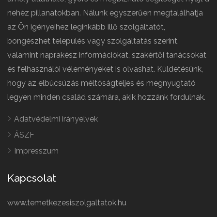
nehéz pillanatokban. Nálunk egyszerűen megtalálhatja
az Ön igényeihez leginkább illő szolgáltatót,
böngészhet település vagy szolgáltatás szerint,
valamint naprakész információkat, szakértői tanácsokat
és felhasználói véleményeket is olvashat. Küldetésünk,
hogy az elbúcsúzás méltóságteljes és megnyugtató
legyen minden család számára, akik hozzánk fordulnak.
Adatvédelmi irányelvek
ÁSZF
Impresszum
Kapcsolat
www.temetkezesiszolgaltatok.hu