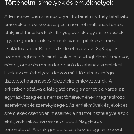
Történelmi sírhelyek és emlékhelyek
A temetőkertben számos olyan történelmi sírhely található,
amelyek a helyi közösség és a nemzet múltjának fontos
alakjairól tanúskodnak. Itt nyugszanak egykori lelkészek,
egyházgondnokok, kántorok, városépítők és nemesi
családok tagjai. Különös tisztelet övezi az 1848-49-es
szabadságharc hőseinek, valamint a világháborúk magyar,
német, orosz és román katonai áldozatainak síremlékeit.
Ezek az emlékhelyek a közös múlt fájdalmas, mégis
tiszteletet parancsoló fejezeteire emlékeztetnek. A
sírkertben sétálva a látogatók megismerhetik a város, az
egyházközség és a nemzet történelmének meghatározó
eseményeit és személyiségeit. Az emlékművek és jelképes
síremlékek csendben mesélnek a múltról, tisztelegve azok
előtt, akiknek sorsa összefonódott Nagykőrös
történetével. A sírok gondozása a közösségi emlékezet