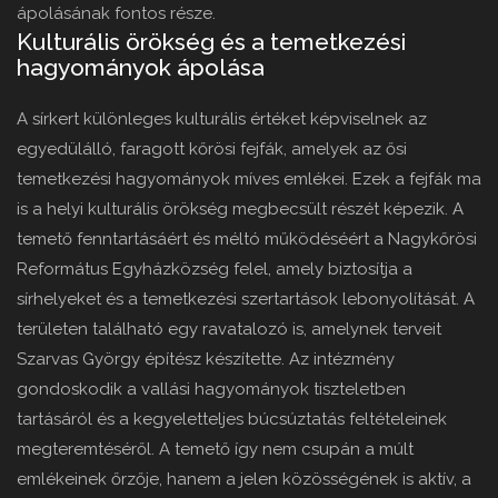
ápolásának fontos része.
Kulturális örökség és a temetkezési
hagyományok ápolása
A sírkert különleges kulturális értéket képviselnek az
egyedülálló, faragott kőrösi fejfák, amelyek az ősi
temetkezési hagyományok míves emlékei. Ezek a fejfák ma
is a helyi kulturális örökség megbecsült részét képezik. A
temető fenntartásáért és méltó működéséért a Nagykőrösi
Református Egyházközség felel, amely biztosítja a
sírhelyeket és a temetkezési szertartások lebonyolítását. A
területen található egy ravatalozó is, amelynek terveit
Szarvas György építész készítette. Az intézmény
gondoskodik a vallási hagyományok tiszteletben
tartásáról és a kegyeletteljes búcsúztatás feltételeinek
megteremtéséről. A temető így nem csupán a múlt
emlékeinek őrzője, hanem a jelen közösségének is aktív, a