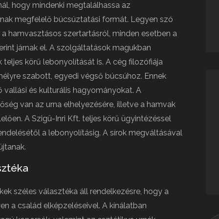
ínál, hogy mindenki megtalálhassa az
ának megfelelő búcsúztatási formát. Legyen szó
 hamvasztásos szertartásról, minden esetben a
rint járnak el. A szolgáltatások magukban
teljes körű lebonyolítását is. A cég filozófiája
mélyre szabott, egyedi végső búcsúhoz. Ennek
vallási és kulturális hagyományokat. A
ég van az urna elhelyezésére, illetve a hamvak
lően. A Szigü-Inri Kft. teljes körű ügyintézéssel
delésétől a lebonyolításig. A sírok megváltásával
jtanak.
sztéka
kek széles választéka áll rendelkezésre, hogy a
n a család elképzeléseivel. A kínálatban