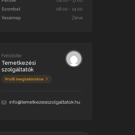
Péntek
08:00 - 17:00
Szombat
08:00 - 14:00
Vasárnap
Zárva
Feltöltötte
Temetkezési
szolgáltatók
Profil megtekintése
info@temetkezesiszolgaltatok.hu