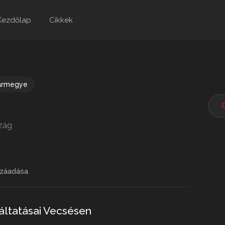
Kezdőlap
Cikkek
ármegye
zág
záadása
lgáltatásai Vecsésen