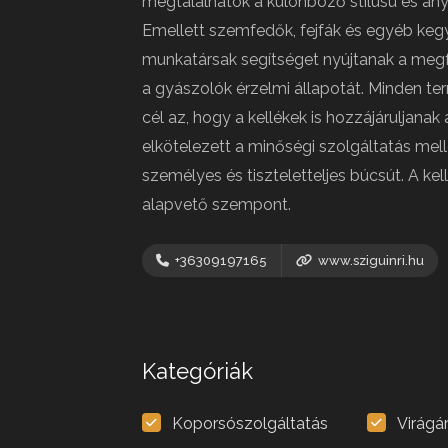
megtalálhatók a különböző stílusú és any
Emellett szemfedők, fejfák és egyéb kegye
munkatársak segítséget nyújtanak a megfe
a gyászolók érzelmi állapotát. Minden ter
cél az, hogy a kellékek is hozzájáruljana
elkötelezett a minőségi szolgáltatás mell
személyes és tiszteletteljes búcsút. A ke
alapvető szempont.
+36309197165
www.sziguinri.hu
Kategóriák
Koporsószolgáltatás
Virágá