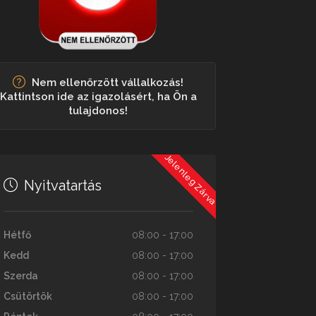
Nem ellenőrzött vállalkozás!
Kattintson ide az igazolásért, ha Ön a
tulajdonos!
Jelenleg Zárva
Nyitvatartás
Hétfő
08:00 - 17:00
Kedd
08:00 - 17:00
Szerda
08:00 - 17:00
Csütörtök
08:00 - 17:00