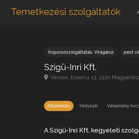
Temetkezési szolgáltatók
Koporsószolgáltatás
,
Virágárus
pest v
Szigü-Inri Kft.
Vecsés, Ecseri u. 13, 2220 Magyarors
Áttekintés
Helyszín
Vélemény hoz
A Szigü-Inri Kft. kegyeleti szo