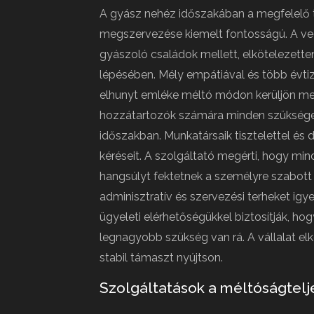
A gyász nehéz időszakában a megfelelő 
megszervezése kiemelt fontosságú. A vecs
gyászoló családok mellett, elkötelezette
lépésében. Mély empátiával és több évtiz
elhunyt emléke méltó módon kerüljön meg
hozzátartozók számára minden szüksége
időszakban. Munkatársaik tisztelettel és d
kéréseit. A szolgáltató megérti, hogy m
hangsúlyt fektetnek a személyre szabot
adminisztratív és szervezési terheket igy
ügyeleti elérhetőségükkel biztosítják, hog
legnagyobb szükség van rá. A vállalat el
stabil támaszt nyújtson.
Szolgáltatások a méltóságtelj