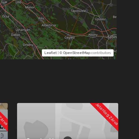
Leaflet
| ©
OpenStreetMap
contributors
 Zárva
Jelenleg Zárva