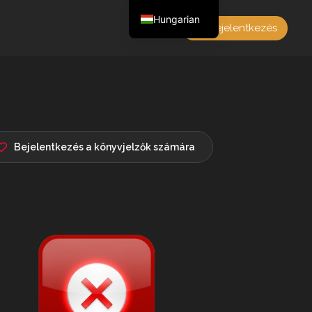
Hungarian
Bejelentkezés
English
Czech
German
Polish
French
Bejelentkezés a könyvjelzők számára