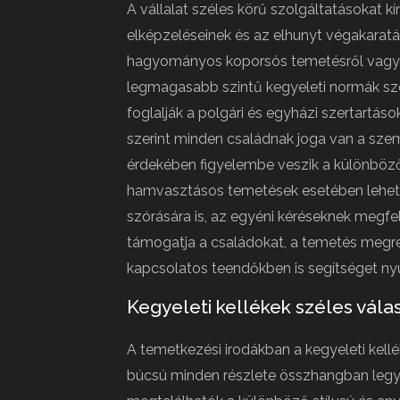
A vállalat széles körű szolgáltatásokat k
elképzeléseinek és az elhunyt végakarat
hagyományos koporsós temetésről vagy a
legmagasabb szintű kegyeleti normák sze
foglalják a polgári és egyházi szertartások 
szerint minden családnak joga van a sze
érdekében figyelembe veszik a különböző 
hamvasztásos temetések esetében lehetős
szórására is, az egyéni kéréseknek megfele
támogatja a családokat, a temetés megren
kapcsolatos teendőkben is segítséget nyú
Kegyeleti kellékek széles vála
A temetkezési irodákban a kegyeleti kellé
búcsú minden részlete összhangban legye