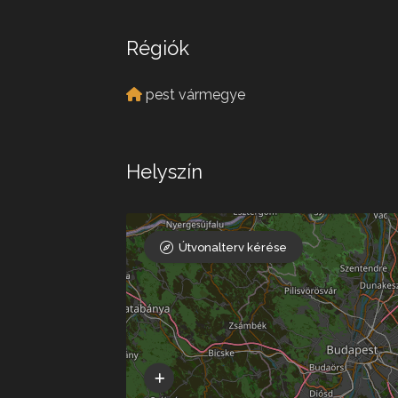
Régiók
pest vármegye
Helyszín
Útvonalterv kérése