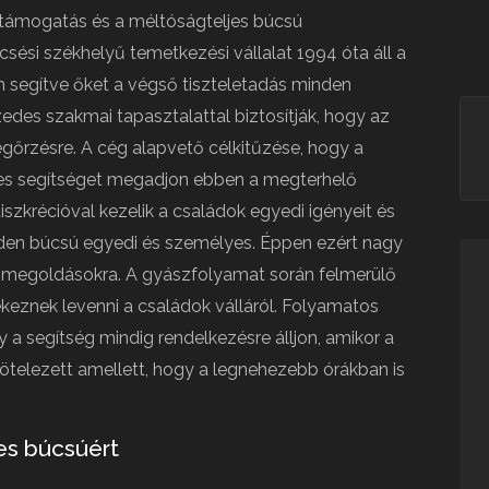
támogatás és a méltóságteljes búcsú
ési székhelyű temetkezési vállalat 1994 óta áll a
n segítve őket a végső tiszteletadás minden
edes szakmai tapasztalattal biztosítják, hogy az
őrzésre. A cég alapvető célkitűzése, hogy a
s segítséget megadjon ebben a megterhelő
iszkrécióval kezelik a családok egyedi igényeit és
inden búcsú egyedi és személyes. Éppen ezért nagy
t megoldásokra. A gyászfolyamat során felmerülő
ekeznek levenni a családok válláról. Folyamatos
y a segítség mindig rendelkezésre álljon, amikor a
kötelezett amellett, hogy a legnehezebb órákban is
es búcsúért