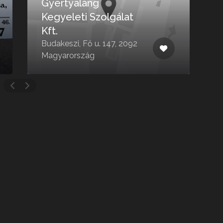
Gyertyaláng
Kegyeleti Szolgálat
Kft.
Budakeszi, Fő u. 147, 2092
K
Magyarország
M