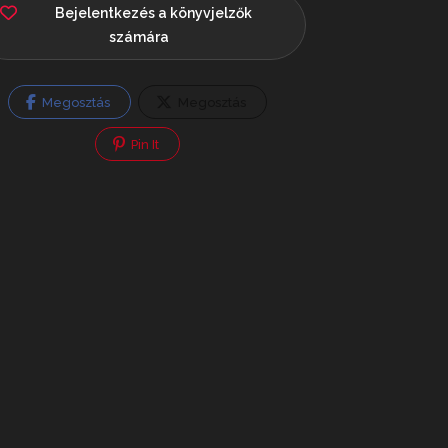
Bejelentkezés a könyvjelzők
számára
Megosztás
Megosztás
Pin It