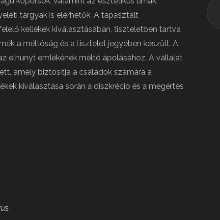
agú koporsók, valamint az esztétikus urnák.
leti tárgyak is elérhetők. A tapasztalt
lelő kellékek kiválasztásában, tiszteletben tartva
mék a méltóság és a tisztelet jegyében készült. A
k az elhunyt emlékének méltó ápolásához. A vállalat
ett, amely biztosítja a családok számára a
llékek kiválasztása során a diszkréció és a megértés
rus