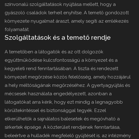
színvonalú szolgáltatások nyújtása mellett, hogy a
gyászoló családok terheit enyhítse. A temető gondozott
környezete nyugalmat áraszt, amely segíti az emlékezés
folyamatát.
Szolgáltatások és a temető rendje
A temetőben a látogatók és az ott dolgozók
együttműködése kulcsfontosságú a környezet és a
kegyeleti rend fenntartásában. A tiszta és rendezett
környezet megőrzése közös felelősség, amely hozzájárul
a hely méltóságának megőrzéséhez. A gyertyagyújtás és
mécsesek használata engedélyezett, azonban a
látogatókat arra kérik, hogy ezt mindig a legnagyobb
körültekintéssel és biztonsággal tegyék. Ezzel
elkerülhetők a sajnálatos balesetek és megóvható a
sírkertek épsége. A közterület rendjének fenntartása,
beleértve a hulladék megfelelő gyűjtését is, az intézmény