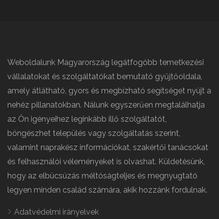
Weboldalunk Magyarország legátfogóbb temetkezési
vállalatokat és szolgáltatókat bemutató gyűjtőoldala,
amely átlátható, gyors és megbízható segítséget nyújt a
nehéz pillanatokban. Nálunk egyszerűen megtalálhatja
az Ön igényeihez leginkább illő szolgáltatót,
böngészhet település vagy szolgáltatás szerint,
valamint naprakész információkat, szakértői tanácsokat
és felhasználói véleményeket is olvashat. Küldetésünk,
hogy az elbúcsúzás méltóságteljes és megnyugtató
legyen minden család számára, akik hozzánk fordulnak.
Adatvédelmi irányelvek