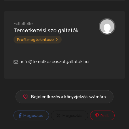
Feltöltötte
Temetkezési szolgáltatók
Profil megtekintése
info@temetkezesiszolgaltatok.hu
Bejelentkezés a könyvjelzők számára
Megosztás
Megosztás
Pin It