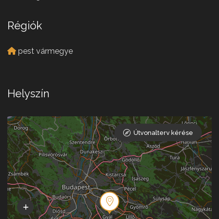
Régiók
pest vármegye
Helyszín
Útvonalterv kérése