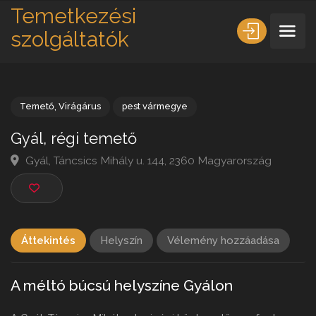
Temetkezési
szolgáltatók
Temető
,
Virágárus
pest vármegye
Gyál, régi temető
Gyál, Táncsics Mihály u. 144, 2360 Magyarország
Áttekintés
Helyszín
Vélemény hozzáadása
A méltó búcsú helyszíne Gyálon