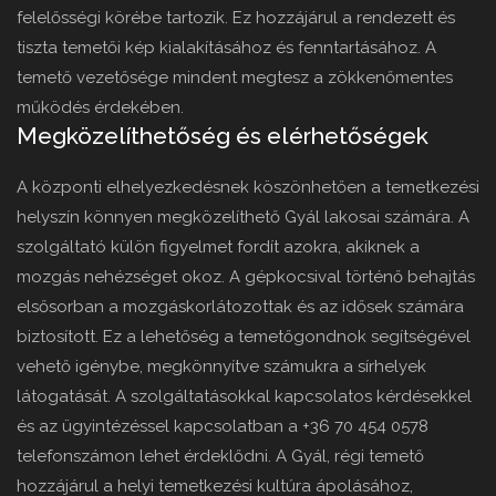
felelősségi körébe tartozik. Ez hozzájárul a rendezett és
tiszta temetői kép kialakításához és fenntartásához. A
temető vezetősége mindent megtesz a zökkenőmentes
működés érdekében.
Megközelíthetőség és elérhetőségek
A központi elhelyezkedésnek köszönhetően a temetkezési
helyszín könnyen megközelíthető Gyál lakosai számára. A
szolgáltató külön figyelmet fordít azokra, akiknek a
mozgás nehézséget okoz. A gépkocsival történő behajtás
elsősorban a mozgáskorlátozottak és az idősek számára
biztosított. Ez a lehetőség a temetőgondnok segítségével
vehető igénybe, megkönnyítve számukra a sírhelyek
látogatását. A szolgáltatásokkal kapcsolatos kérdésekkel
és az ügyintézéssel kapcsolatban a +36 70 454 0578
telefonszámon lehet érdeklődni. A Gyál, régi temető
hozzájárul a helyi temetkezési kultúra ápolásához,