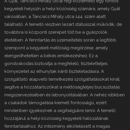
A Gyál, Táncsics Mihály utcai régi köztemető egy fontos
kegyeleti helyszín a helyi közösség számára, amely Gyál
városában, a Táncsics Mihály utca 144. szám alatt
található. A temető részben lezárt státusszal működik, de
továbbra is központi szerepet tölt be a gyászolók
életében. A fenntartás és üzemeltetés során a legfőbb
szempont a kegyeleti méltóság megőrzése, amely
elengedhetetlen a békés emlékezéshez. Ez a
gondoskodás biztosítja a megfelelő, tiszteletteljes
környezetet az elhunytak iránti tiszteletadásra. A
szolgáltató alapvető temetkezési szolgáltatásokat kínál,
segítve a hozzátartozókat a méltóságteljes búcsúztatás
megszervezésében és lebonyolításában. A nehéz időkben
a családok támogatása kiemelt fontosságú, ezért
mindenben igyekeznek a segítségükre lenni. A temető
hozzájárul a helyi közösség kegyeleti hálózatának
fenntartásához. Az intézmény elkötelezett a magas