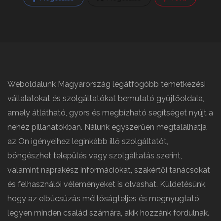
Weboldalunk Magyarország legátfogóbb temetkezési
vállalatokat és szolgáltatókat bemutató gyűjtőoldala,
amely átlátható, gyors és megbízható segítséget nyújt a
nehéz pillanatokban. Nálunk egyszerűen megtalálhatja
az Ön igényeihez leginkább illő szolgáltatót,
böngészhet település vagy szolgáltatás szerint,
valamint naprakész információkat, szakértői tanácsokat
és felhasználói véleményeket is olvashat. Küldetésünk,
hogy az elbúcsúzás méltóságteljes és megnyugtató
legyen minden család számára, akik hozzánk fordulnak.