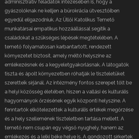
adminisztratív feladatok intézésében is, hogy a
gyászolóknak ne kelljen a bürokrácia útvesztőiben
egyedül eligazodniuk. Az Üllői Katolikus Temető
munkatársai empatikus hozzáállással segítik a
családokat a szükséges lépések megtételében. A
temető folyamatosan karbantartott, rendezett
környezetet biztosít, amely méltó helyszíne az
emlékezésnek és a kegyeletgyakorlásnak. A látogatók
tiszta és ápolt környezetben róhatják le tiszteletüket
szeretteik sírjánál. Az intézmény fontos szerepet tölt be
a helyi közösség életében, hiszen a vallási és kulturális
hagyományok őrzésének egyik központi helyszíne. A
fenntartók elkötelezettek a kulturális értékek megőrzése
és a hely szellemének tiszteletben tartása mellett. A
temető nem csupán egy végső nyughely, hanem az
emlékezés és a lelki béke helye is. A gondozott sírkertek