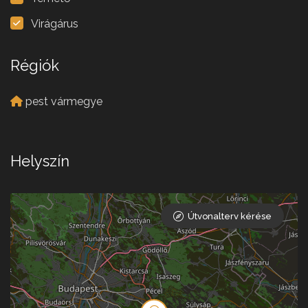
Virágárus
Régiók
pest vármegye
Helyszín
Útvonalterv kérése