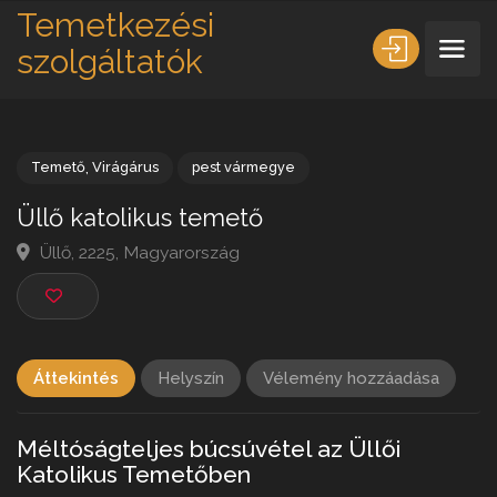
Temetkezési
szolgáltatók
Temető
,
Virágárus
pest vármegye
Üllő katolikus temető
Üllő, 2225, Magyarország
Áttekintés
Helyszín
Vélemény hozzáadása
Méltóságteljes búcsúvétel az Üllői
Katolikus Temetőben