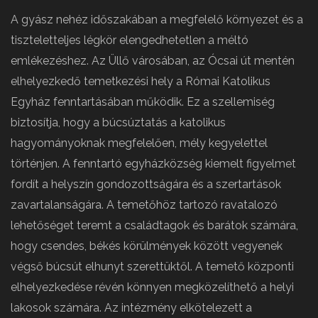
A gyász nehéz időszakában a megfelelő környezet és a
tiszteletteljes légkör elengedhetetlen a méltó
emlékezéshez. Az Üllő városában, az Ócsai út mentén
elhelyezkedő temetkezési hely a Római Katolikus
Egyház fenntartásában működik. Ez a szellemiség
biztosítja, hogy a búcsúztatás a katolikus
hagyományoknak megfelelően, mély kegyelettel
történjen. A fenntartó egyházközség kiemelt figyelmet
fordít a helyszín gondozottságára és a szertartások
zavartalanságára. A temetőhöz tartozó ravatalozó
lehetőséget teremt a családtagok és barátok számára,
hogy csendes, békés körülmények között vegyenek
végső búcsút elhunyt szerettüktől. A temető központi
elhelyezkedése révén könnyen megközelíthető a helyi
lakosok számára. Az intézmény elkötelezett a