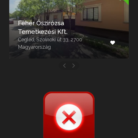
Őszirózsa
Babérkos
ezési Kft.
Abony
Szolnoki út 33, 2700
Abony, Radák
rszág
Magyarorsz