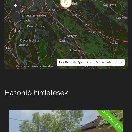
Leaflet
| ©
OpenStreetMap
contributors
Hasonló hirdetések
Jelenleg Nyitva