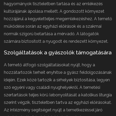
hagyományok tiszteletben tartása és az emlékezés
kultúrájának ápolása mellett. A gondozott környezet
hozzájárul a kegyeletteljes megemlékezéshez. A temető
működése során az egyházi előírások és a szakmai
normák szigorú betartása a mérvadó. A látogatók
számára biztosított a nyugodt és rendezett környezet.
Szolgáltatások a gyászolók támogatására
A temető átfogó szolgáltatásokat nyújt, hogy a
hozzátartozók terheit enyhítse a gyász feldolgozásának
idején. Ezek közé tartozik a sírhelyek biztosítása, legyen
szó egyéni vagy családi nyughelyekről. A temetési
szertartások teljes körű lebonyolítását a katolikus liturgia
szerint végzik, tiszteletben tartva az egyházi előírásokat.
Az intézmény segítséget nyújt a temetkezéssel járó