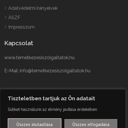
Adatvédelmi irányelvek
ÁSZF
Impresszum
Kapcsolat
www.temetkezesiszolgaltatok.hu
E-Mail: info@temetkezesiszolgaltatok.hu
French
Polish
Tiszteletben tartjuk az Ön adatait
German
© Minden jog fenntartva
Sütiket használunk az élmény javítása érdekében
Czech
English
Összes elutasítása
Összes elfogadása