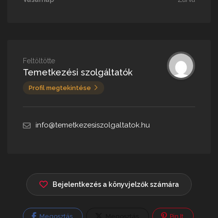
Feltöltötte
Temetkezési szolgáltatók
Profil megtekintése
info@temetkezesiszolgaltatok.hu
Bejelentkezés a könyvjelzők számára
Megosztás
Megosztás
Pin It