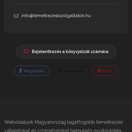
info@temetkezesiszolgaltatok.hu
Bejelentkezés a könyvjelzők számára
Megosztás
Megosztás
Pin It
Weboldalunk Magyarország legátfogóbb temetkezési
vállalatokat és szolgáltatókat bemutató gyűjtőoldala,