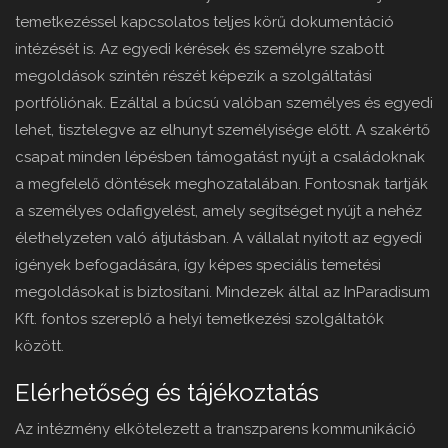
temetkezéssel kapcsolatos teljes körű dokumentáció
intézését is. Az egyedi kérések és személyre szabott
megoldások szintén részét képezik a szolgáltatási
portfóliónak. Ezáltal a búcsú valóban személyes és egyedi
lehet, tisztelegve az elhunyt személyisége előtt. A szakértő
csapat minden lépésben támogatást nyújt a családoknak
a megfelelő döntések meghozatalában. Fontosnak tartják
a személyes odafigyelést, amely segítséget nyújt a nehéz
élethelyzeten való átjutásban. A vállalat nyitott az egyedi
igények befogadására, így képes speciális temetési
megoldásokat is biztosítani. Mindezek által az InParadisum
Kft. fontos szereplő a helyi temetkezési szolgáltatók
között.
Elérhetőség és tájékoztatás
Az intézmény elkötelezett a transzparens kommunikáció