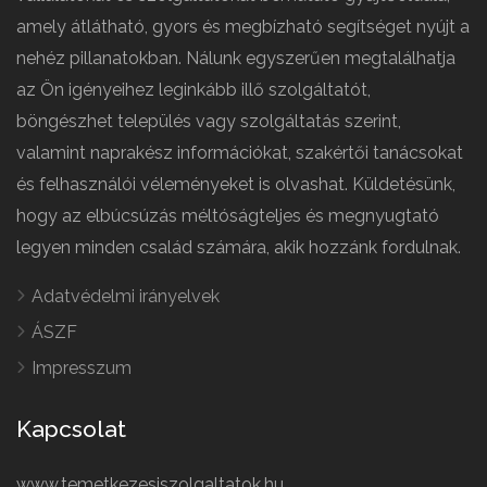
amely átlátható, gyors és megbízható segítséget nyújt a
nehéz pillanatokban. Nálunk egyszerűen megtalálhatja
az Ön igényeihez leginkább illő szolgáltatót,
böngészhet település vagy szolgáltatás szerint,
valamint naprakész információkat, szakértői tanácsokat
és felhasználói véleményeket is olvashat. Küldetésünk,
hogy az elbúcsúzás méltóságteljes és megnyugtató
legyen minden család számára, akik hozzánk fordulnak.
Adatvédelmi irányelvek
ÁSZF
Impresszum
Kapcsolat
www.temetkezesiszolgaltatok.hu