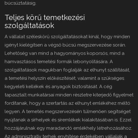
búcsúztatásig.
Teljes körű temetkezési
szolgáltatások
A vállalat széleskörű szolgáltatásokat kínál, hogy minden
igényt kielégítsen a végső búcsú megszervezése során.
Lehetőség van mind a hagyományos koporsós, mind a
hamvasztásos temetési formák lebonyolítására. A
szolgáltatások magukban foglalják az elhunyt szállítását,
a temetési helyszín előkészítését, valamint a szükséges
kegyeleti kellékek és anyagok biztosítását. A cég
tapasztalt munkatársai minden részletre kiterjedő figyelmet
fordítanak, hogy a szertartás az elhunyt emlékéhez méltó
legyen. A temetés megszervezésén túlmenően segítséget
nyújtanak a sírhelyek és síremlékek kialakításában is. Ezzel
hozzájárulnak egy maradandó emlékhely létrehozásához.
Az adminisztratív terhek enyhítése érdekében vállalják a