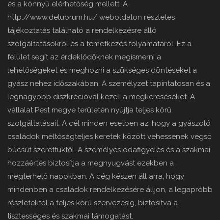
és a könnyű elérhetőség mellett. A
http://www.delubrum.hu/ weboldalon részletes
tájékoztatás található a rendelkezésre álló
szolgáltatásokról és a temetkezés folyamatáról. Ez a
felület segít az érdeklődőknek megismerni a
lehetőségeket és meghozni a szükséges döntéseket a
gyász nehéz időszakában. A személyzet tapintatosan és a
legnagyobb diszkrécióval kezeli a megkereséseket. A
vállalat Pest megye területén nyújtja teljes körű
szolgáltatásait. A cél minden esetben az, hogy a gyászoló
családok méltóságteljes keretek között vehessenek végső
búcsút szerettüktől. A személyes odafigyelés és a szakmai
hozzáértés biztosítja a megnyugvást ezekben a
megterhelő napokban. A cég készen áll arra, hogy
mindenben a családok rendelkezésére álljon, a legapróbb
részletektől a teljes körű szervezésig, biztosítva a
tisztességes és szakmai támogatást.