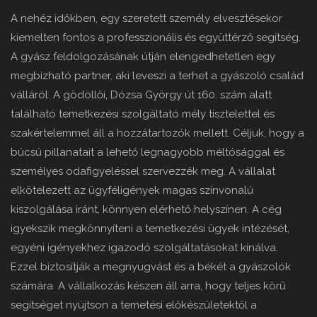
A nehéz időkben, egy szeretett személy elvesztésekor
kiemelten fontos a professzionális és együttérző segítség.
A gyász feldolgozásának útján elengedhetetlen egy
megbízható partner, aki leveszi a terhet a gyászoló család
válláról. A gödöllői, Dózsa György út 160. szám alatt
található temetkezési szolgáltató mély tisztelettel és
szakértelemmel áll a hozzátartozók mellett. Céljuk, hogy a
búcsú pillanatait a lehető legnagyobb méltósággal és
személyes odafigyeléssel szervezzék meg. A vállalat
elkötelezett az ügyféligények magas színvonalú
kiszolgálása iránt, könnyen elérhető helyszínen. A cég
igyekszik megkönnyíteni a temetkezési ügyek intézését,
egyéni igényekhez igazodó szolgáltatásokat kínálva.
Ezzel biztosítják a megnyugvást és a békét a gyászolók
számára. A vállalkozás készen áll arra, hogy teljes körű
segítséget nyújtson a temetési előkészületektől a