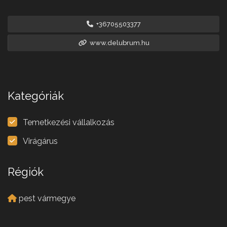
+36705503377
www.delubrum.hu
Kategóriák
Temetkezési vállalkozás
Virágárus
Régiók
pest vármegye