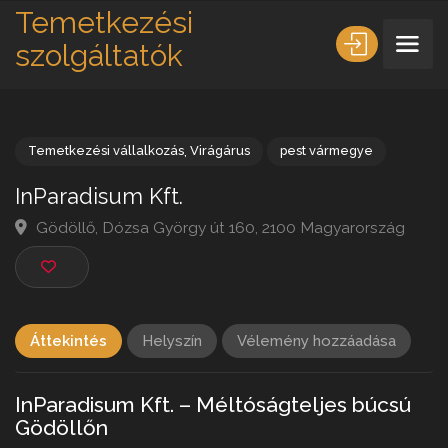
Temetkezési
szolgáltatók
Temetkezési vállalkozás
,
Virágárus
pest vármegye
InParadisum Kft.
Gödöllő, Dózsa György út 160, 2100 Magyarország
Áttekintés
Helyszín
Vélemény hozzáadása
InParadisum Kft. – Méltóságteljes búcsú
Gödöllőn