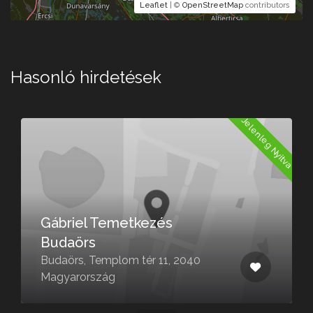
Leaflet
| ©
OpenStreetMap
contributors
Hasonló hirdetések
Jelenleg Nyitva
a
Gábriel Temetkezés
Budaörs
Budaörs, Templom tér 11, 2040
Magyarország