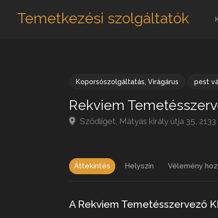
Temetkezési szolgáltatók
Koporsószolgáltatás
,
Virágárus
pest v
Rekviem Temetésszerv
Sződliget, Mátyás király útja 35, 21
Áttekintés
Helyszín
Vélemény hoz
A Rekviem Temetésszervező K