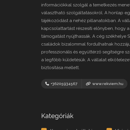
információkkal szolgál a temetkezés mene
választható szolgáltatásokról. A honlap egy
tájékozódást a nehéz pillanatokban. A váll
kapcsolattartást részesíti előnyben, hogy
támogatást nyújthassák. A cég székhelye 
családok bizalommal fordulhatnak hozzáju
professzionális és együttérző segítségre 
a legfőbb küldetésük. A vállalat elköteleze
biztosítása mellett.
+36205934567
www.rekviem.hu
Kategóriák