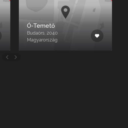
Ó-Temető
Budaörs, 2040
D
Magyarország
3