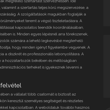
ak megfelelő szertartást szervezhessen. Ide
valamint a szertartás teljes körű megszervezése, a
ezárásáig. A szolgáltatások magukban foglalják a
körülményeket teremt a végső tiszteletadásra. A
állítással kapcsolatos teendők koordinálásában,
sében is. Minden egyes lépésnél arra törekszenek,
zolók számára a lehető legkevésbé megterhelő
ztosítja, hogy minden igényt figyelembe vegyenek. A
ia a diszkrét és professzionális lebonyolításra. A
y a hozzátartozók békében és méltóságban
dminisztrációs terheket is igyekeznek levenni a
felvétel
ben a vállalat több csatornát is biztosít az
kön keresztül személyes segítséget és részletes
sekkel kapcsolatban. A weboldaluk további hasznos