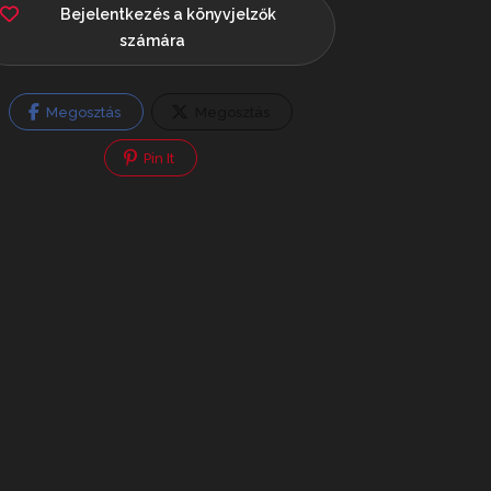
Bejelentkezés a könyvjelzők
számára
Megosztás
Megosztás
Pin It