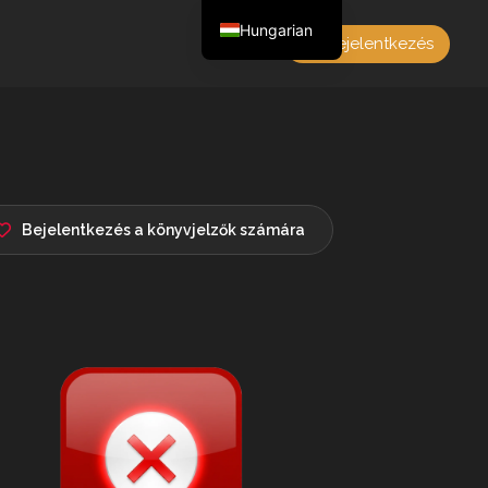
Hungarian
Bejelentkezés
English
Czech
German
Polish
French
Bejelentkezés a könyvjelzők számára