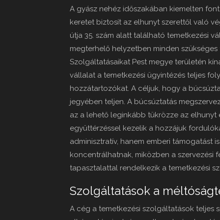
A gyász nehéz időszakában kiemelten font
keretet biztosít az elhunyt szerettől való 
útja 35. szám alatt található temetkezési vá
megterhelő helyzetben minden szükséges
Szolgáltatásaikat Pest megye területén kínál
vállalat a temetkezési ügyintézés teljes fol
hozzátartozókat. A céljuk, hogy a búcsúztat
jegyében teljen. A búcsúztatás megszervez
az a lehető leginkább tükrözze az elhunyt e
együttérzéssel kezelik a hozzájuk forduló
adminisztratív, hanem emberi támogatást is
koncentrálhatnak, miközben a szervezési 
tapasztalattal rendelkezik a temetkezési s
Szolgáltatások a méltóságt
A cég a temetkezési szolgáltatások teljes 