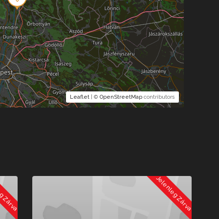
Leaflet
| ©
OpenStreetMap
contributors
 Zárva
Jelenleg Zárva