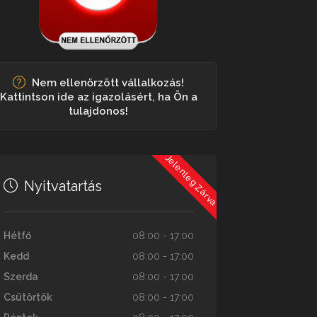
Nem ellenőrzött vállalkozás!
Kattintson ide az igazolásért, ha Ön a
tulajdonos!
Jelenleg Zárva
Nyitvatartás
Hétfő
08:00 - 17:00
Kedd
08:00 - 17:00
Szerda
08:00 - 17:00
Csütörtök
08:00 - 17:00