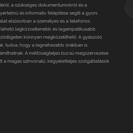
téről, a szükséges dokumentumokról és a
értelmű és informatív felépítése segíti a gyors
alat elsősorban a személyes és a telefonos
 a lehető legközvetlenebb és legempatikusabb
Sződligeten könnyen megközelíthető. A gyászoló
k, tudva, hogy a legnehezebb órákban is
számíthatnak. A méltóságteljes búcsú megszervezése
tt a magas színvonalú, kegyeletteljes szolgáltatások