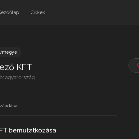
Kezdőlap
Cikkek
ármegye
ező KFT
33 Magyarország
záadása
FT bemutatkozása