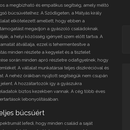
os a megbízható és empatikus segítség, amely méltó
végső búcsúvételhez. A Sződligeten, a Mátyás király
llalat elkötelezett amellett, hogy ebben a
 támogatást megadjon a gyászoló családoknak.
ják, a helyi közösség igényeit szem előtt tartva. A
yamatát átvállalja, ezzel is tehermentesítve a
ás minden részlete a kegyelet és a tisztelet
ése során minden apró részletre odafigyelnek, hogy
mlékét. A vállalat munkatársai teljes diszkrécióval és
kat. A nehéz órákban nyújtott segítségük nem csupán
 jelent. A hozzátartozók így a gyászukra
feladatok biztos kezekben vannak. A cég több éves
zertartások lebonyolításában.
eljes búcsúért
spektrumát lefedi, hogy minden család a saját