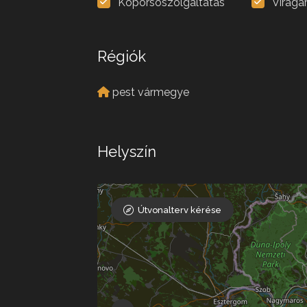
Koporsószolgáltatás
Virágá
Régiók
pest vármegye
Helyszín
Útvonalterv kérése