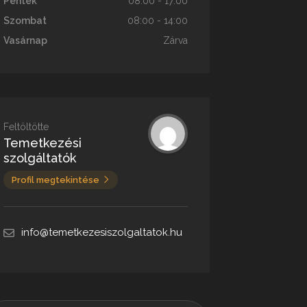
Péntek
08:00 - 17:00
Szombat
08:00 - 14:00
Vasárnap
Zárva
Feltöltötte
Temetkezési
szolgáltatók
Profil megtekintése
info@temetkezesiszolgaltatok.hu