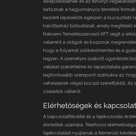
elképzeléseinek és az elhunyt végakaratán
tartoznak a hagyományos temetési formák, 
kezdeti lépésektől egészen a búcsúztató l
halottasház biztosítását, amely megfelelő 
Rekviem Temetésszervező KFT segít a sírkő
valamint a virágok és koszorúk megrendelé
hogy a folyamat zökkenőmentes és a gyás
legyen. A személyre szabott ügyintézés bi
vállalat szakértelme és tapasztalata garanc
legfontosabb szempont számukra az, hog
vehessenek végső búcsút szerettüktől. Az a
családok válláról.
Elérhetőségek és kapcsolat
A kapcsolatfelvétel és a tájékozódás érdeké
érintettek számára. Telefonos elérhetőségü
tájékoztatást nyújtanak a felmerülő kérdé