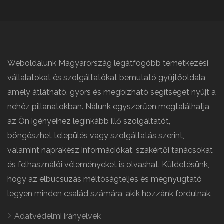
Weboldalunk Magyarország legátfogóbb temetkezési
vállalatokat és szolgáltatókat bemutató gyűjtőoldala,
amely átlátható, gyors és megbízható segítséget nyújt a
nehéz pillanatokban. Nálunk egyszerűen megtalálhatja
az Ön igényeihez leginkább illő szolgáltatót,
böngészhet település vagy szolgáltatás szerint,
valamint naprakész információkat, szakértői tanácsokat
és felhasználói véleményeket is olvashat. Küldetésünk,
hogy az elbúcsúzás méltóságteljes és megnyugtató
legyen minden család számára, akik hozzánk fordulnak.
Adatvédelmi irányelvek