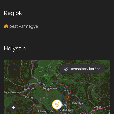
Régiók
pest vármegye
Helyszín
Útvonalterv kérése