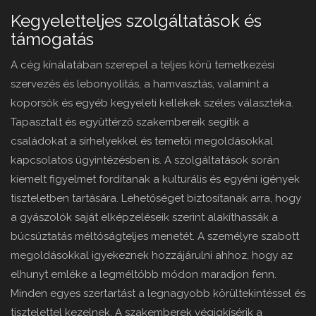
Kegyeletteljes szolgáltatások és
támogatás
A cég kínálatában szerepel a teljes körű temetkezési
szervezés és lebonyolítás, a hamvasztás, valamint a
koporsók és egyéb kegyeleti kellékek széles választéka.
Tapasztalt és együttérző szakembereik segítik a
családokat a sírhelyekkel és temetői megoldásokkal
kapcsolatos ügyintézésben is. A szolgáltatások során
kiemelt figyelmet fordítanak a kulturális és egyéni igények
tiszteletben tartására. Lehetőséget biztosítanak arra, hogy
a gyászolók saját elképzeléseik szerint alakíthassák a
búcsúztatás méltóságteljes menetét. A személyre szabott
megoldásokkal igyekeznek hozzájárulni ahhoz, hogy az
elhunyt emléke a legméltóbb módon maradjon fenn.
Minden egyes szertartást a legnagyobb körültekintéssel és
tisztelettel kezelnek. A szakemberek végigkísérik a