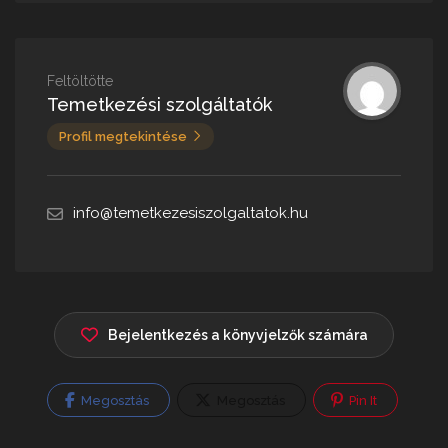
Feltöltötte
Temetkezési szolgáltatók
Profil megtekintése
info@temetkezesiszolgaltatok.hu
Bejelentkezés a könyvjelzők számára
Megosztás
Megosztás
Pin It