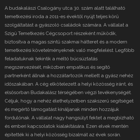
A budakalászi Csalogány utca 30. szám alatt található
temetkezési iroda a 2011-es évektől nyújt teljes körű
szolgáltatást a gyászoló családok számára. A vállalat a
Szigü Temetkezés Cégcsoport részeként működik,
biztosítva a magas szintű szakmai hátteret és a modern
temetkezési követelményeknek való megfelelést. Legfőbb
feladatuknak tekintik a méltó búcsúztatás
megszervezését, miközben empatikus és segítő
partnerként állnak a hozzátartozók mellett a gyász nehéz
időszakában. A cég elkötelezett a helyi közösség iránt, és
elsősorban Budakalász térségében végzi tevékenységét.
Céljuk, hogy a nehéz élethelyzetben szakszerű segítséget
és megértő támogatást kínáljanak minden hozzájuk
fordulónak. A vállalat nagy hangsúlyt fektet a megbízható
és emberi kapcsolatok kialakítására. Ezen elvek mentén
építették ki a helyi közösség bizalmát az évek során.