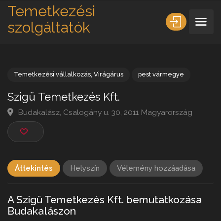
Temetkezési
szolgáltatók
Temetkezési vállalkozás
,
Virágárus
pest vármegye
Szigü Temetkezés Kft.
Budakalász, Csalogány u. 30, 2011 Magyarország
Áttekintés
Helyszín
Vélemény hozzáadása
A Szigü Temetkezés Kft. bemutatkozása
Budakalászon