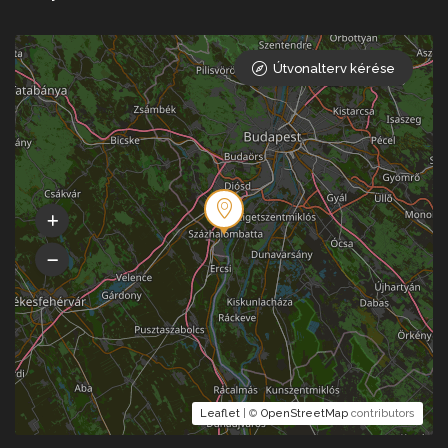
Útvonalterv kérése
Leaflet
| ©
OpenStreetMap
contributors