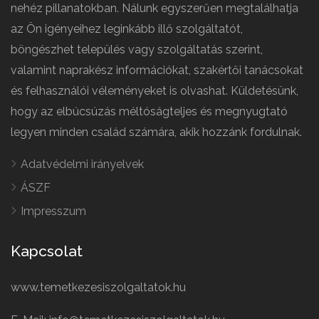
nehéz pillanatokban. Nálunk egyszerűen megtalálhatja
az Ön igényeihez leginkább illő szolgáltatót,
böngészhet település vagy szolgáltatás szerint,
valamint naprakész információkat, szakértői tanácsokat
és felhasználói véleményeket is olvashat. Küldetésünk,
hogy az elbúcsúzás méltóságteljes és megnyugtató
legyen minden család számára, akik hozzánk fordulnak.
Adatvédelmi irányelvek
ÁSZF
Impresszum
Kapcsolat
www.temetkezesiszolgaltatok.hu