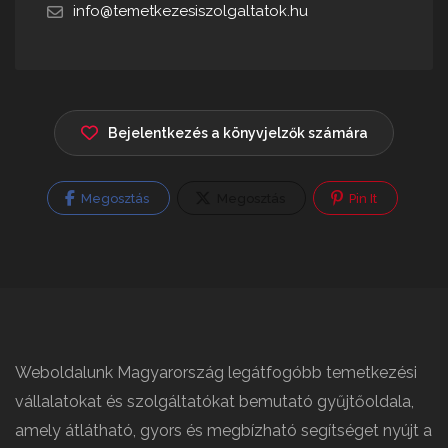
info@temetkezesiszolgaltatok.hu
Bejelentkezés a könyvjelzők számára
Megosztás
Megosztás
Pin It
Weboldalunk Magyarország legátfogóbb temetkezési
vállalatokat és szolgáltatókat bemutató gyűjtőoldala,
amely átlátható, gyors és megbízható segítséget nyújt a