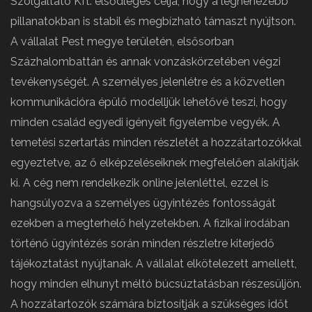
Szolgáltató Kft. elsődleges célja, hogy a legnehezebb
pillanatokban is stabil és megbízható támaszt nyújtson.
A vállalat Pest megye területén, elsősorban
Százhalombattán és annak vonzáskörzetében végzi
tevékenységét. A személyes jelenlétre és a közvetlen
kommunikációra épülő modelljük lehetővé teszi, hogy
minden család egyedi igényeit figyelembe vegyék. A
temetési szertartás minden részletét a hozzátartozókkal
egyeztetve, az ő elképzeléseiknek megfelelően alakítják
ki. A cég nem rendelkezik online jelenléttel, ezzel is
hangsúlyozva a személyes ügyintézés fontosságát
ezekben a megterhelő helyzetekben. A fizikai irodában
történő ügyintézés során minden részletre kiterjedő
tájékoztatást nyújtanak. A vállalat elkötelezett amellett,
hogy minden elhunyt méltó búcsúztatásban részesüljön.
A hozzátartozók számára biztosítják a szükséges időt