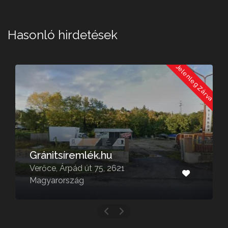
Hasonló hirdetések
Jelenleg Zárva
Szabó László
Veresegyház, Kálvin u. 23, 2112
Magyarország