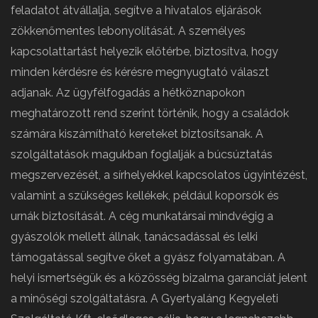
feladatot átvállalja, segítve a hivatalos eljárások
zökkenőmentes lebonyolítását. A személyes
kapcsolattartást helyezik előtérbe, biztosítva, hogy
minden kérdésre és kérésre megnyugtató választ
adjanak. Az ügyfélfogadás a hétköznapokon
meghatározott rend szerint történik, hogy a családok
számára kiszámítható kereteket biztosítsanak. A
szolgáltatások magukban foglalják a búcsúztatás
megszervezését, a sírhelyekkel kapcsolatos ügyintézést,
valamint a szükséges kellékek, például koporsók és
urnák biztosítását. A cég munkatársai mindvégig a
gyászolók mellett állnak, tanácsadással és lelki
támogatással segítve őket a gyász folyamatában. A
helyi ismertségük és a közösség bizalma garanciát jelent
a minőségi szolgáltatásra. A Gyertyaláng Kegyeleti