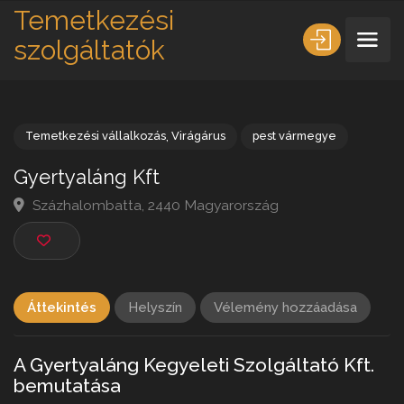
Temetkezési
szolgáltatók
Temetkezési vállalkozás
,
Virágárus
pest vármegye
Gyertyaláng Kft
Százhalombatta, 2440 Magyarország
Áttekintés
Helyszín
Vélemény hozzáadása
A Gyertyaláng Kegyeleti Szolgáltató Kft.
bemutatása