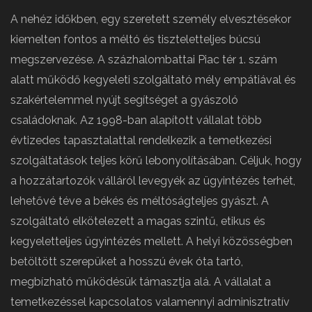
A nehéz időkben, egy szeretett személy elvesztésekor
kiemelten fontos a méltó és tiszteletteljes búcsú
megszervezése. A százhalombattai Piac tér 1. szám
alatt működő kegyeleti szolgáltató mély empátiával és
szakértelemmel nyújt segítséget a gyászoló
családoknak. Az 1998-ban alapított vállalat több
évtizedes tapasztalattal rendelkezik a temetkezési
szolgáltatások teljes körű lebonyolításában. Céljuk, hogy
a hozzátartozók válláról levegyék az ügyintézés terhét,
lehetővé téve a békés és méltóságteljes gyászt. A
szolgáltató elkötelezett a magas szintű, etikus és
kegyeletteljes ügyintézés mellett. A helyi közösségben
betöltött szerepüket a hosszú évek óta tartó,
megbízható működésük támasztja alá. A vállalat a
temetkezéssel kapcsolatos valamennyi adminisztratív