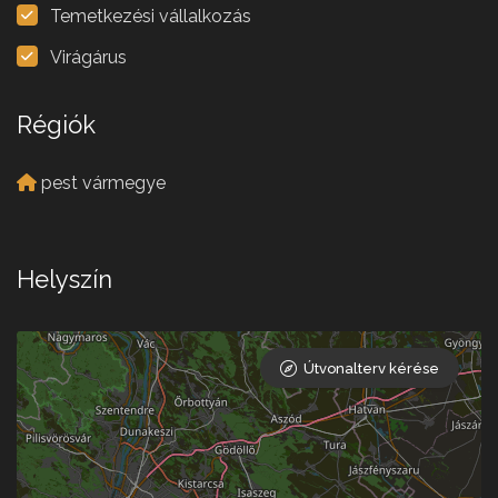
Temetkezési vállalkozás
Virágárus
Régiók
pest vármegye
Helyszín
Útvonalterv kérése