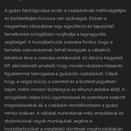
A gyász feldolgozása során a családoknak méltóságteljes
és tiszteletteljes búcsúra van szükségük. Ebben a
megterhelő időszakban egy együttérző és tapasztalt
temetkezési szolgáltató nyújthatja a legnagyobb
segítséget. A hozzátartozók számára fontos, hogy a
temetés szervezésének terhét levegyék a vállaikról,
lehetővé téve a csendes emlékezést. Az Alkony Kegyelet
Kft. elkötelezett amellett, hogy minden részletre kiterjedő
figyelemmel támogassa a gyászoló családokat. Céljuk,
hogy a végső búcsú a szeretet és a tisztelet jegyében
teljen, méltó módon tisztelegve az elhunyt emléke előtt. A
szolgáltató teljes körű ügyintézéssel és személyre szabott
megoldásokkal áll a családok rendelkezésére a gyász
nehéz óráiban. A vállalat munkatársai mély empátiával és
diszkrécióval végzik munkájukat, segítve a
hozzátartozókat a megfelelő döntések meghozatalában.