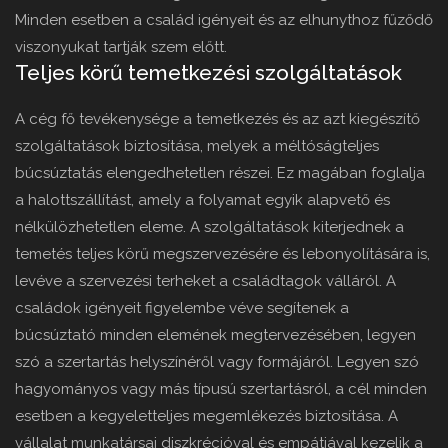
Minden esetben a család igényeit és az elhunythoz fűződő
viszonyukat tartják szem előtt.
Teljes körű temetkezési szolgáltatások
A cég fő tevékenysége a temetkezés és az azt kiegészítő
szolgáltatások biztosítása, melyek a méltóságteljes
búcsúztatás elengedhetetlen részei. Ez magában foglalja
a halottszállítást, amely a folyamat egyik alapvető és
nélkülözhetetlen eleme. A szolgáltatások kiterjednek a
temetés teljes körű megszervezésére és lebonyolítására is,
levéve a szervezési terheket a családtagok válláról. A
családok igényeit figyelembe véve segítenek a
búcsúztató minden elemének megtervezésében, legyen
szó a szertartás helyszínéről vagy formájáról. Legyen szó
hagyományos vagy más típusú szertartásról, a cél minden
esetben a kegyeletteljes megemlékezés biztosítása. A
vállalat munkatársai diszkrécióval és empátiával kezelik a