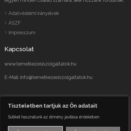
legyen minden család számára, akik hozzánk fordulnak.
Adatvédelmi irányelvek
ÁSZF
Impresszum
Kapcsolat
www.temetkezesiszolgaltatok.hu
E-Mail: info@temetkezesiszolgaltatok.hu
French
Polish
Tiszteletben tartjuk az Ön adatait
German
© Minden jog fenntartva
Sütiket használunk az élmény javítása érdekében
Czech
English