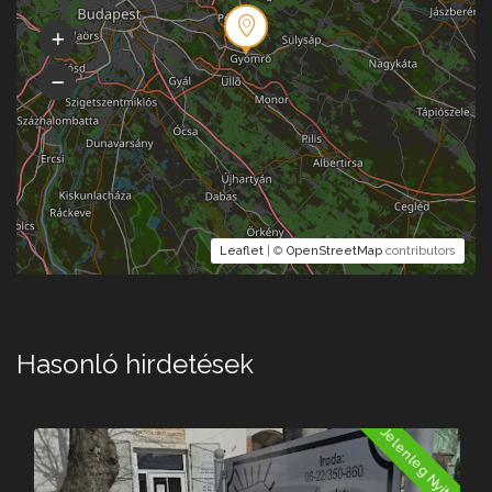
Leaflet
| ©
OpenStreetMap
contributors
Hasonló hirdetések
a
Jelenleg Nyitva