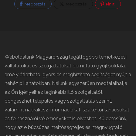
Megosztás
Megosztás
Pin It
Weboldalunk Magyarország legátfogóbb temetkezési
vállalatokat és szolgáltatókat bemutató gyűjtőoldala,
amely átlátható, gyors és megbízható segítséget nyújt a
nehéz pillanatokban. Nálunk egyszerűen megtalálhatja
az Ön igényeihez leginkább illő szolgáltatót,
böngészhet település vagy szolgáltatás szerint,
valamint naprakész információkat, szakértői tanácsokat
és felhasználói véleményeket is olvashat. Küldetésünk,
hogy az elbúcsúzás méltóságteljes és megnyugtató