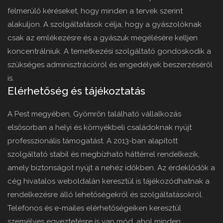
felmerülő kéréseket, hogy minden a tervek szerint
alakuljon. A szolgáltatások célja, hogy a gyászolóknak
csak az emlékezésre és a gyászuk megélésére kelljen
koncentrálniuk. A temetkezési szolgáltató gondoskodik a
szükséges adminisztrációról és engedélyek beszerzéséről
is.
Elérhetőség és tájékoztatás
A Pest megyében, Gyömrőn található vállalkozás
elsősorban a helyi és környékbeli családoknak nyújt
professzionális támogatást. A 2013-ban alapított
szolgáltató stabil és megbízható háttérrel rendelkezik,
amely biztonságot nyújt a nehéz időkben. Az érdeklődők a
cég hivatalos weboldalán keresztül is tájékozódhatnak a
rendelkezésre álló lehetőségekről és szolgáltatásokról.
Telefonos és e-mailes elérhetőségeiken keresztül
személyes egyeztetésre is van mód, ahol minden