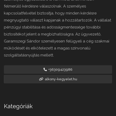
felmerülő kérdésre válaszolnak. A személyes
kapcsolatfelvétel biztosítja, hogy minden kérdésre
megnyugtató választ kapjanak a hozzátartozók. A vállalat
pénzügyi stabilitása és adósságmentessége további
biztosítékot jelent a megbízhatóságra. Az ügyvezető,
Garamszegi Sándor személyesen felügyeli a cég szakmai
működését és elkötelezett a magas színvonalú
szolgáltatásnyújtás mellett.
+36309423986
alkony-kegyelet.hu
Kategóriák