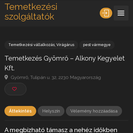
Temetkezési
szolgáltatók
Temetkezési vállalkozás
,
Virágárus
pest vármegye
Temetkezés Gyömrő – Alkony Kegyele
Kft.
Gyömrő, Tulipán u. 32, 2230 Magyarország
Áttekintés
Helyszín
Vélemény hozzáadása
A megbízható támasz a nehéz időkben