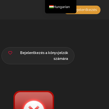
Hungarian
Bejelentkezés
English
Czech
German
Polish
French
Bejelentkezés a könyvjelzők
számára