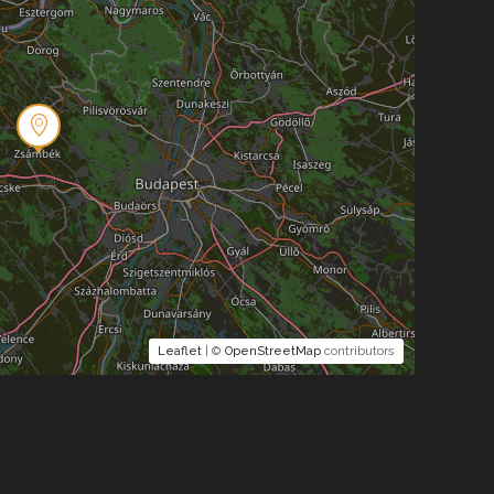
Leaflet
| ©
OpenStreetMap
contributors