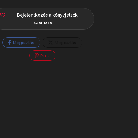
Bejelentkezés a könyvjelzők
számára
Megosztás
Megosztás
Pin It