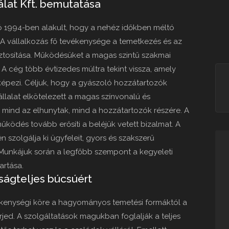
álat Kft. bemutatása
ó 1994-ben alakult, hogy a nehéz időkben méltó
A vállalkozás fő tevékenysége a temetkezés és az
biztosítása. Működésüket a magas szintű szakmai
A cég több évtizedes múltra tekint vissza, amely
 képezi. Céljuk, hogy a gyászoló hozzátartozók
vállalat elkötelezett a magas színvonalú és
, mind az elhunytak, mind a hozzátartozók részére. A
űködés tovább erősíti a beléjük vetett bizalmat. A
 szolgálja ki ügyfeleit, gyors és szakszerű
 Munkájuk során a legfőbb szempont a kegyeleti
artása.
ságteljes búcsúért
vékenységi köre a hagyományos temetési formáktól a
jed. A szolgáltatások magukban foglalják a teljes