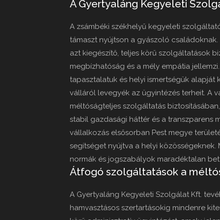
A Gyertyaláng Kegyeleti Szolg
A zsámbéki székhelyű kegyeleti szolgáltat
támaszt nyújtson a gyászoló családoknak. 
azt kiegészítő, teljes körű szolgáltatások 
megbízhatóság és a mély empátia jellemzi. 
tapasztalatuk és helyi ismertségük alapját
válláról levegyék az ügyintézés terheit. A 
méltóságteljes szolgáltatás biztosításában
stabil gazdasági háttér és a transzparens m
vállalkozás elsősorban Pest megye területén
segítséget nyújtva a helyi közösségeknek.
normák és jogszabályok maradéktalan bet
Átfogó szolgáltatások a méltó
A Gyertyaláng Kegyeleti Szolgálat Kft. te
hamvasztásos szertartásokig mindenre kiter