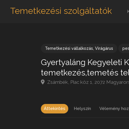
Temetkezési szolgáltatók
Temetkezési vállalkozás
,
Virágárus
pe
Gyertyaláng Kegyeleti K
temetkezés,temetés tel
Zsámbék, Piac köz 1, 2072 Magyaror
Áttekintés
Helyszín
Vélemény hoz