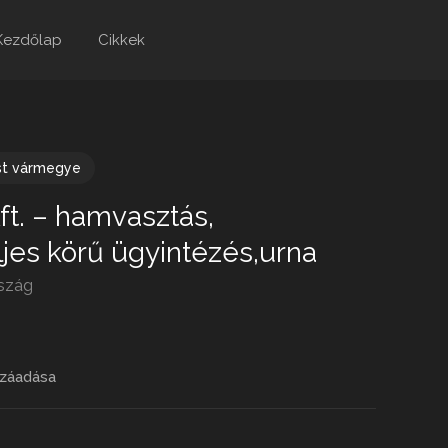
Kezdőlap
Cikkek
st vármegye
ft. – hamvasztás,
jes körű ügyintézés,urna
szág
záadása