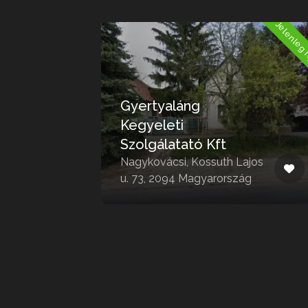
Jelenleg Nyitva
Jelenleg 
Gyertyaláng
i
Kegyeleti
Szolgálatató Kft
Nagykovácsi, Kossuth Lajos
u. 73, 2094 Magyarország