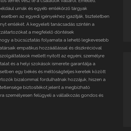
tős terhet vesz le a családok válláról. Emellett
 például urnák és egyéb emlékőrző tárgyak
esetben az egyedi igényekhez igazítják, tiszteletben
nyt emlékét. A kegyeleti tanácsadás szintén a
zzátartozókat a megfelelő döntések
, hogy a búcsúztatás folyamata a lehető legkevesebb
atársaik empatikus hozzáállással és diszkrécióval
olgáltatások mellett nyitott az egyéni, személyre
alat és a helyi szokások ismerete garantálja a
setben egy békés és méltóságteljes keretek között
rtozók bizalommal fordulhatnak hozzájuk, hiszen a
etetlensége biztosítékot jelent a megbízható
vira személyesen felügyeli a vállalkozás gondos és