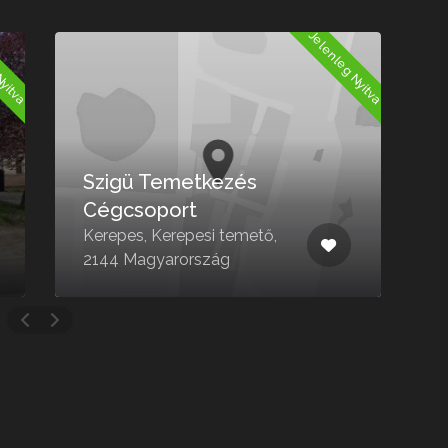
Nyitva
Jelenleg Nyitva
Szigü Temetkezés
Cégcsoport
Kerepes, Kerepesi temető,
T
2144 Magyarország
M