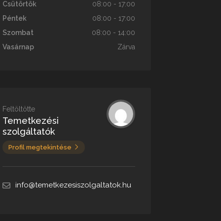
Csütörtök
08:00 - 17:00
Péntek
08:00 - 17:00
Szombat
08:00 - 14:00
Vasárnap
Zárva
Feltöltötte
Temetkezési
szolgáltatók
Profil megtekintése
info@temetkezesiszolgaltatok.hu