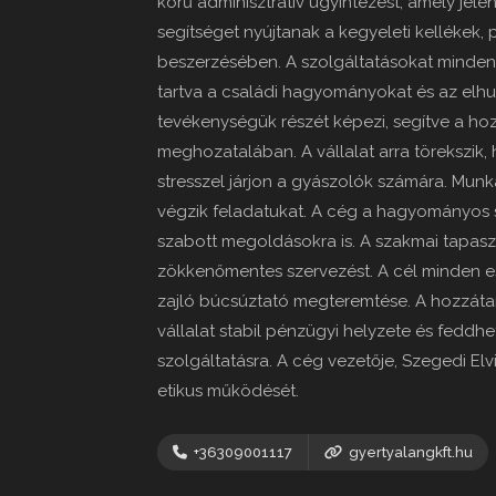
körű adminisztratív ügyintézést, amely jelen
segítséget nyújtanak a kegyeleti kellékek,
beszerzésében. A szolgáltatásokat minden 
tartva a családi hagyományokat és az elhu
tevékenységük részét képezi, segítve a ho
meghozatalában. A vállalat arra törekszik
stresszel járjon a gyászolók számára. Munk
végzik feladatukat. A cég a hagyományos sz
szabott megoldásokra is. A szakmai tapaszt
zökkenőmentes szervezést. A cél minden e
zajló búcsúztató megteremtése. A hozzáta
vállalat stabil pénzügyi helyzete és feddh
szolgáltatásra. A cég vezetője, Szegedi El
etikus működését.
+36309001117
gyertyalangkft.hu