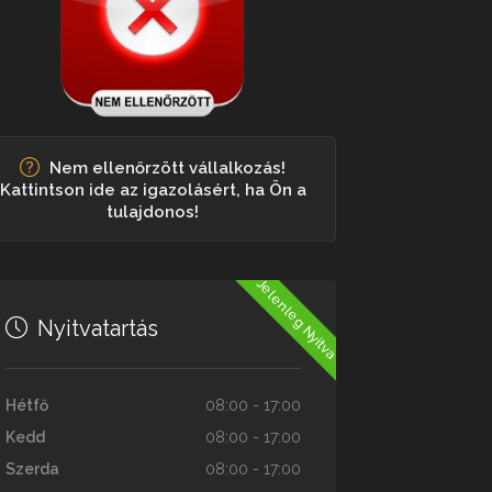
Nem ellenőrzött vállalkozás!
Kattintson ide az igazolásért, ha Ön a
tulajdonos!
Jelenleg Nyitva
Nyitvatartás
Hétfő
08:00 - 17:00
Kedd
08:00 - 17:00
Szerda
08:00 - 17:00