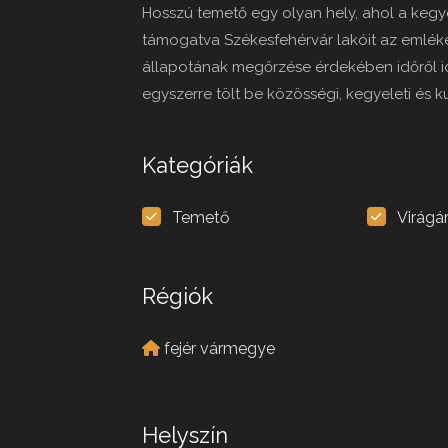
Hosszú temető egy olyan hely, ahol a kegy
támogatva Székesfehérvár lakóit az emléke
állapotának megőrzése érdekében időről idő
egyszerre tölt be közösségi, kegyeleti és ku
Kategóriák
Temető
Virágá
Régiók
fejér vármegye
Helyszín