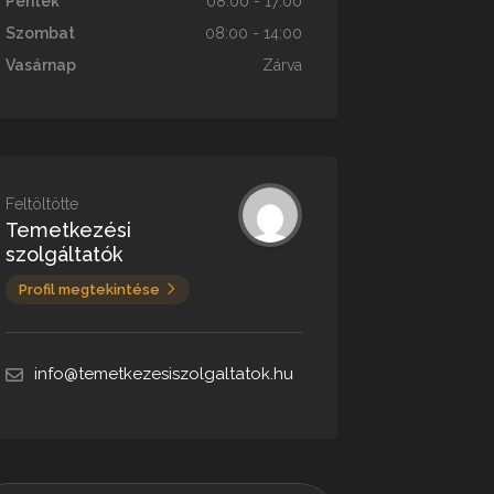
Péntek
08:00 - 17:00
Szombat
08:00 - 14:00
Vasárnap
Zárva
Feltöltötte
Temetkezési
szolgáltatók
Profil megtekintése
info@temetkezesiszolgaltatok.hu