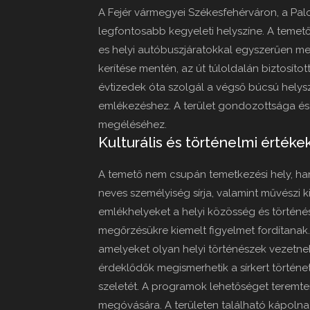
A Fejér vármegyei Székesfehérváron, a Palot
legfontosabb kegyeleti helyszíne. A temet
es helyi autóbuszjáratokkal egyszerűen m
kerítése mentén, az út túloldalán biztosított
évtizedek óta szolgál a végső búcsú helysz
emlékezéshez. A terület gondozottsága és
megéléséhez.
Kulturális és történelmi értéke
A temető nem csupán temetkezési hely, hane
neves személyiség sírja, valamint művészi k
emlékhelyeket a helyi közösség és történ
megőrzésükre kiemelt figyelmet fordítanak
amelyeket olyan helyi történészek vezetnek,
érdeklődők megismerhetik a sírkert történeté
szeletét. A programok lehetőséget teremt
megóvására. A területen található kápoln