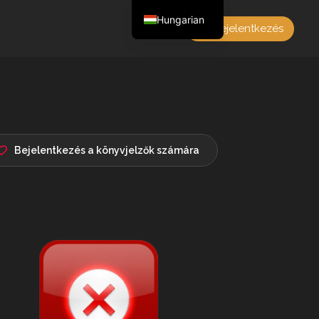
Hungarian
Bejelentkezés
English
Czech
German
Polish
French
Bejelentkezés a könyvjelzők számára