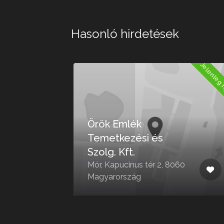
Hasonló hirdetések
Jelenleg 
Jelenleg Zárva
d
Örök Emlék
Temetkezési és
Szolg. Kft.
áz
Mór, Kapucinus tér 2, 8060
ág
Magyarország