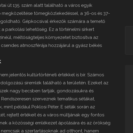
ai út 135. szám alatt található a város egyik
ő megközelítése tömegközlekedéssel, a 36-os és 37-
egoldható. Gépkocsival érkezők számára a temető
 a parkolási lehetőség. Ez a történelmi sírkert
ínéül, méltóságteljes környezetet biztosítva az
 csendes atmoszférája hozzájárul a gyász békés
k
m jelentős kultúrtörténeti értékkel is bír. Számos
idolgozású síremlék található a területén. Ezeket az
észek nagy becsben tartják, gondozásukra és
. Rendszeresen szerveznek tematikus sétákat,
 mint például Poklosi Péter. E séták során az
t, rejtett értékeit és a város múltjának egy fontos
enek a közösségi emlékezet ápolására és az örökség
a nemcsak a szertartásoknak ad otthont, hanem