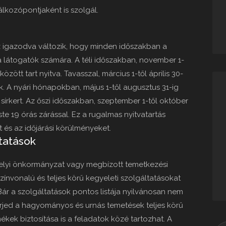
álkozópontjaként is szolgál.
z igazodva változik, hogy minden időszakban a
 látogatók számára. A téli időszakban, november 1-
özött tart nyitva. Tavasszal, március 1-től április 30-
k. A nyári hónapokban, május 1-től augusztus 31-ig
 sírkert. Az őszi időszakban, szeptember 1-től október
ste 19 órás zárással. Ez a rugalmas nyitvatartás
 és az időjárási körülményeket.
tatások
helyi önkormányzat vagy megbízott temetkezési
színvonalú és teljes körű kegyeleti szolgáltatásokat
ár a szolgáltatások pontos listája nyilvánosan nem
terjed a hagyományos és urnás temetések teljes körű
kek biztosítása is a feladatok közé tartozhat. A