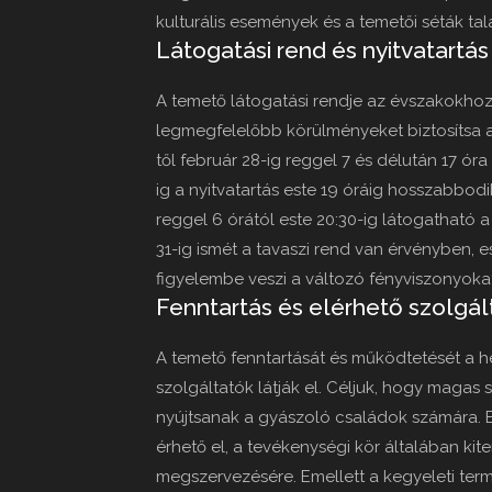
kulturális események és a temetői séták tal
Látogatási rend és nyitvatartás
A temető látogatási rendje az évszakokho
legmegfelelőbb körülményeket biztosítsa a
től február 28-ig reggel 7 és délután 17 óra k
ig a nyitvatartás este 19 óráig hosszabbodi
reggel 6 órától este 20:30-ig látogatható a
31-ig ismét a tavaszi rend van érvényben, e
figyelembe veszi a változó fényviszonyokat
Fenntartás és elérhető szolgál
A temető fenntartását és működtetését a 
szolgáltatók látják el. Céljuk, hogy magas 
nyújtsanak a gyászoló családok számára. B
érhető el, a tevékenységi kör általában ki
megszervezésére. Emellett a kegyeleti termé