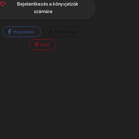
Bejelentkezés a könyvjelzők
számára
Megosztás
Megosztás
Pin It