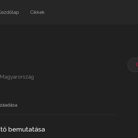
Kezdőlap
Cikkek
0 Magyarország
záadása
ető bemutatása