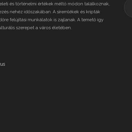
eleti és történelmi értékek méltó módon találkoznak,
zés nehéz időszakában. A síremlékek és kripták
re felújítási munkálatok is zajlanak. A temető így
lturális szerepet a város életében.
rus