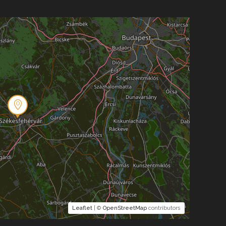
Leaflet
| ©
OpenStreetMap
contributors