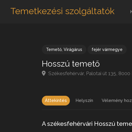
Temetkezési szolgáltatók
Temető
,
Virágárus
fejér vármegye
Hosszú temető
Székesfehérvár, Palotai út 135, 800
Áttekintés
Helyszín
Vélemény hoz
A székesfehérvári Hosszú tem