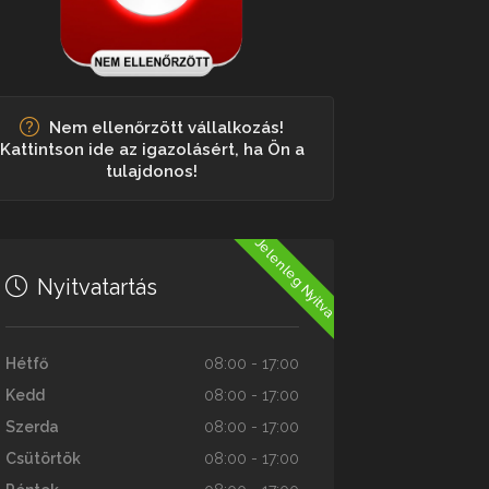
Nem ellenőrzött vállalkozás!
Kattintson ide az igazolásért, ha Ön a
tulajdonos!
Jelenleg Nyitva
Nyitvatartás
Hétfő
08:00 - 17:00
Kedd
08:00 - 17:00
Szerda
08:00 - 17:00
Csütörtök
08:00 - 17:00