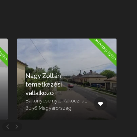
Nyitva
Jelenleg Nyitva
Nagy Zoltán
temetkezési
vállalkozó
Bakonycsernye, Rákóczi út,
S
8056 Magyarország
M