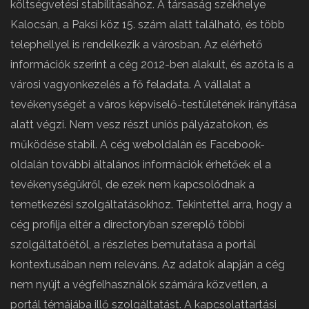
költségvetési stabilitásához. A társaság székhelye
Kalocsán, a Paksi köz 15. szám alatt található, és több
telephellyel is rendelkezik a városban. Az elérhető
információk szerint a cég 2012-ben alakult, és azóta is a
városi vagyonkezelés a fő feladata. A vállalat a
tevékenységét a város képviselő-testületének irányítása
alatt végzi. Nem vesz részt uniós pályázatokon, és
működése stabil. A cég weboldalán és Facebook-
oldalán további általános információk érhetőek el a
tevékenységükről, de ezek nem kapcsolódnak a
temetkezési szolgáltatásokhoz. Tekintettel arra, hogy a
cég profilja eltér a directoryban szereplő többi
szolgáltatóétól, a részletes bemutatása a portál
kontextusában nem releváns. Az adatok alapján a cég
nem nyújt a végfelhasználók számára közvetlen, a
portál témájába illő szolgáltatást. A kapcsolattartási