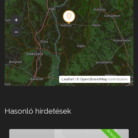
Leaflet
| ©
OpenStreetMap
contributors
Hasonló hirdetések