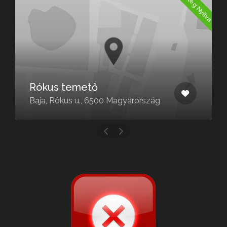
Jelenleg Nyitva
a
Rókus temető
Baja, Rókus u., 6500 Magyarország