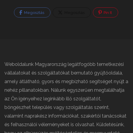
Megosztás
Megosztás
Pin It
Weboldalunk Magyarország legátfogóbb temetkezési
vállalatokat és szolgáltatókat bemutató gyűjtőoldala,
amely átlátható, gyors és megbízható segítséget nyújt a
nehéz pillanatokban. Nálunk egyszerűen megtalálhatja
az Ön igényeihez leginkább illő szolgáltatót,
böngészhet település vagy szolgáltatás szerint,
valamint naprakész információkat, szakértői tanácsokat
és felhasználói véleményeket is olvashat. Küldetésünk,