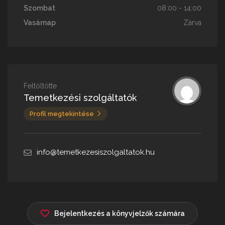
Szombat
08:00 - 14:00
Vasárnap
Zárva
Feltöltötte
Temetkezési szolgáltatók
Profil megtekintése
info@temetkezesiszolgaltatok.hu
Bejelentkezés a könyvjelzők számára