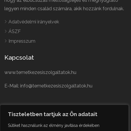
hogy az elbúcsúzás méltóságteljes és megnyugtató
legyen minden család számára, akik hozzánk fordulnak.
Adatvédelmi irányelvek
ÁSZF
Impresszum
Kapcsolat
www.temetkezesiszolgaltatok.hu
E-Mail: info@temetkezesiszolgaltatok.hu
French
Polish
Tiszteletben tartjuk az Ön adatait
German
© Minden jog fenntartva
Sütiket használunk az élmény javítása érdekében
Czech