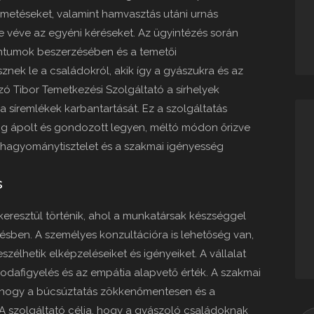
etéseket, valamint hamvasztás utáni urnás
e véve az egyéni kéréseket. Az ügyintézés során
ntumok beszerzésében és a temetői
sznek le a családokról, akik így a gyászukra és az
 Tibor Temetkezési Szolgáltató a sírhelyek
a síremlékek karbantartását. Ez a szolgáltatás
ig ápolt és gondozott legyen, méltó módon őrizve
 hagyománytisztelet és a szakmai igényesség
s
keresztül történik, ahol a munkatársak készséggel
ésben. A személyes konzultációra is lehetőség van,
élhetik elképzeléseiket és igényeiket. A vállalat
 odafigyelés és az empátia alapvető érték. A szakmai
ák, hogy a búcsúztatás zökkenőmentesen és a
 A szolgáltató célja, hogy a gyászoló családoknak