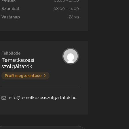
Péntek
08:00 - 17:00
Szombat
08:00 - 14:00
Vasárnap
Zárva
Feltöltötte
Temetkezési
szolgáltatók
Profil megtekintése
info@temetkezesiszolgaltatok.hu