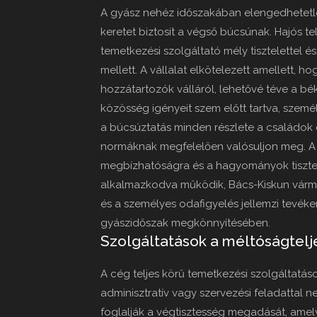
A gyász nehéz időszakában elengedhetetl
keretet biztosít a végső búcsúnak. Hajós te
temetkezési szolgáltató mély tisztelettel 
mellett. A vállalat elkötelezett amellett,
hozzátartozók válláról, lehetővé téve a bé
közösség igényeit szem előtt tartva, szemé
a búcsúztatás minden részlete a családok 
normáknak megfelelően valósuljon meg. A t
megbízhatóságra és a hagyományok tisztel
alkalmazkodva működik, Bács-Kiskun várm
és a személyes odafigyelés jellemzi tevéke
gyászidőszak megkönnyítésében.
Szolgáltatások a méltóságtelj
A cég teljes körű temetkezési szolgáltatá
adminisztratív vagy szervezési feladattal 
foglalják a végtisztesség megadását, amel