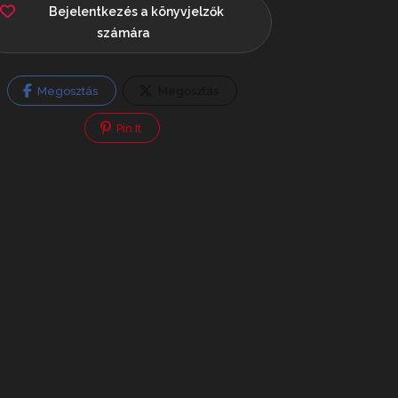
Bejelentkezés a könyvjelzők
számára
Megosztás
Megosztás
Pin It