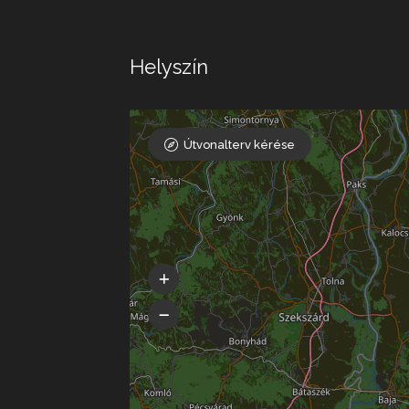
Helyszín
Útvonalterv kérése