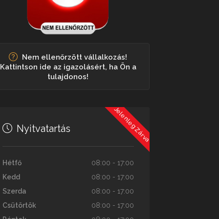
Nem ellenőrzött vállalkozás!
Kattintson ide az igazolásért, ha Ön a
tulajdonos!
Jelenleg Zárva
Nyitvatartás
Hétfő
08:00 - 17:00
Kedd
08:00 - 17:00
Szerda
08:00 - 17:00
Csütörtök
08:00 - 17:00