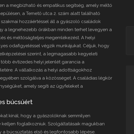
en a megbízható és empatikus segítség, amely méltó
lepülésen, a Temető utca 2. szám alatt található
és szakmai hozzáértéssel áll a gyászoló családok
 hogy a legnehezebb órákban minden terhet levegyen a
kés és méltóságteljes megemlékezést. A helyi
lyes odafigyeléssel végzik munkájukat. Céljuk, hogy
elképzelései szerint, a legmagasabb kegyeleti
öbb évtizedes helyi jelenlét garancia a
etére. A vállalkozás a helyi adottságokhoz
egyében szolgálva a közösséget. A családias légkör
nységüket, amely segíti az ügyfeleket a
es búcsúért
sokat kínál, hogy a gyászolóknak semmilyen
ne kelljen foglalkozniuk. Szolgáltatásaik magukban
y a búcsúztatás első és legfontosabb lépése.