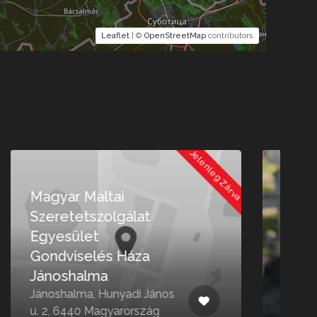
Leaflet
| ©
OpenStreetMap
contributors
 Zárva
Jelenleg Zárva
Kecskemét 9 posta –
Auchan
L
Kecskemét, Dunaföldvári út
Z
2, 6000 Magyarország
M