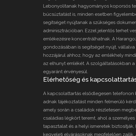
Lebonyolítanak hagyományos koporsós tem
búcsúztatást is, minden esetben figyelemb
segítséget nyújtanak a szükséges dokume
adminisztrációban. Ezzel jelentős terhet ve
emlékezésre koncentrálhatnak. A Harangozó
gondozásában is segítséget nyújt, vállalva 
hozzájárul ahhoz, hogy az emlékhely mind
az elhunyt emlékét. A szolgáltatásokban a
egyaránt érvényesül.
Elérhetőség és kapcsolattartá
A kapcsolattartás elsődlegesen telefonon 
adnak tájékoztatást minden felmerülő kérd
amely során a családok részletesen megbesz
családias légkört teremt, ahol a személyes
tapasztalat és a helyi ismeretek biztosítj
kegyeleti elvárásoknak megfelelően zajlik.