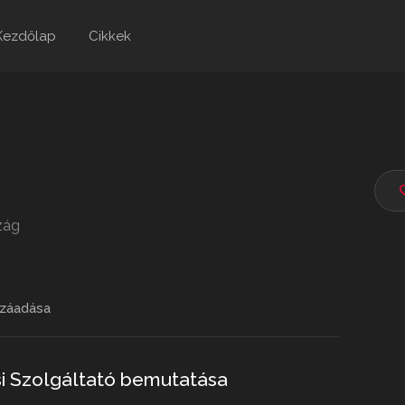
Kezdőlap
Cikkek
zág
záadása
i Szolgáltató bemutatása