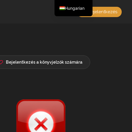
Hungarian
Bejelentkezés
English
Czech
German
Polish
French
Bejelentkezés a könyvjelzők számára