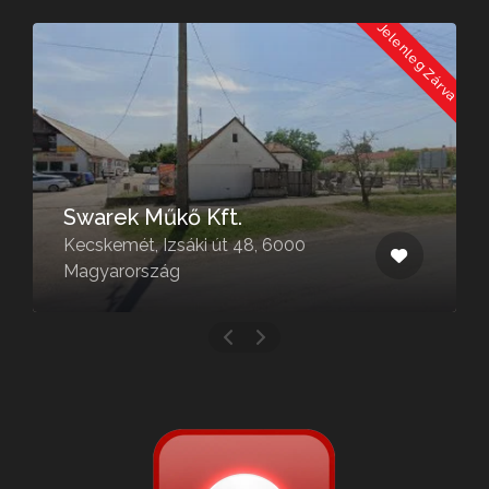
a
Jelenleg Zárva
Swarek Műkő Kft.
Kecskemét, Izsáki út 48, 6000
Magyarország