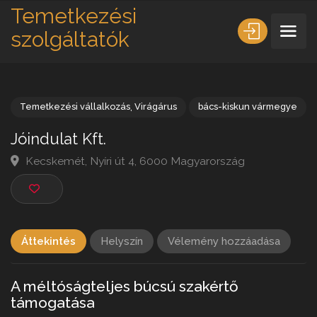
Temetkezési
szolgáltatók
Temetkezési vállalkozás
,
Virágárus
bács-kiskun vármeg
Jóindulat Kft.
Kecskemét, Nyíri út 4, 6000 Magyarország
Áttekintés
Helyszín
Vélemény hozzáadása
A méltóságteljes búcsú szakértő
támogatása