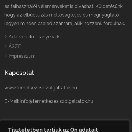
és felhasználói véleményeket is olvashat. Küldetésünk,
hogy az elbúcsúzás méltóságteljes és megnyugtató
legyen minden család számára, akik hozzánk fordulnak.
Adatvédelmi irányelvek
ÁSZF
Impresszum
Kapcsolat
www.temetkezesiszolgaltatok.hu
E-Mail: info@temetkezesiszolgaltatok.hu
French
Polish
Tiszteletben tartjuk az Ön adatait