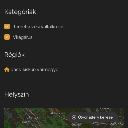
Kategóriák
Temetkezési vállalkozás
Virágárus
Régiók
bács-kiskun vármegye
Helyszín
Útvonalterv kérése