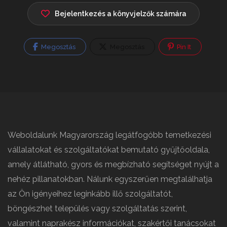
Bejelentkezés a könyvjelzők számára
Megosztás
Megosztás
Pin It
Weboldalunk Magyarország legátfogóbb temetkezési
vállalatokat és szolgáltatókat bemutató gyűjtőoldala,
amely átlátható, gyors és megbízható segítséget nyújt a
nehéz pillanatokban. Nálunk egyszerűen megtalálhatja
az Ön igényeihez leginkább illő szolgáltatót,
böngészhet település vagy szolgáltatás szerint,
valamint naprakész információkat, szakértői tanácsokat