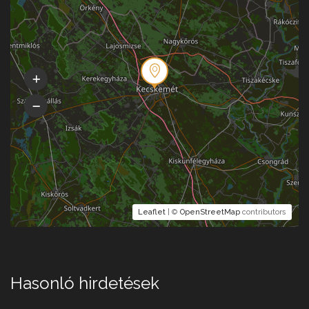
Leaflet
| ©
OpenStreetMap
contributors
Hasonló hirdetések