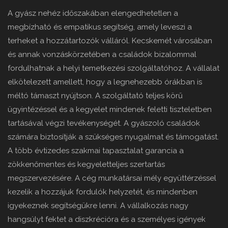
A gyász nehéz időszakában elengedhetetlen a
megbízható és empatikus segítség, amely leveszi a
terheket a hozzátartozók válláról. Kecskemét városában
és annak vonzáskörzetében a családok bizalommal
fordulhatnak a helyi temetkezési szolgáltatóhoz. A vállalat
elkötelezett amellett, hogy a legnehezebb órákban is
méltó támaszt nyújtson. A szolgáltató teljes körű
ügyintézéssel és a kegyelet mindenek feletti tiszteletben
tartásával végzi tevékenységét. A gyászoló családok
számára biztosítják a szükséges nyugalmat és támogatást.
A több évtizedes szakmai tapasztalat garancia a
zökkenőmentes és kegyeletteljes szertartás
megszervezésére. A cég munkatársai mély együttérzéssel
kezelik a hozzájuk fordulók helyzetét, és mindenben
igyekeznek segítségükre lenni. A vállalkozás nagy
hangsúlyt fektet a diszkrécióra és a személyes igények