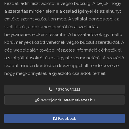
kezdeti adminisztrációtól a végső búcsúig. A céljuk, hogy
a szertartás minden eleme a család igényei és az elhunyt
emléke szerint valósuljon meg. A vállalat gondoskodik a
szállításról, a dokumentációról és a szertartás
helyszínének előkészítéséről is. A hozzátartozók így méltó
körülmények között vehetnek végső búcsút szerettüktől. A
cég weboldalán további részletes információk érhetők el
a szolgáltatásokról és az ügyintézés menetéről. A szakértő
csapat minden kérdésben készséggel áll rendelkezésre,
hogy megkönnyítsék a gyászoló családok terheit.
+36309639222
www.joindulattemetkezes.hu
Facebook