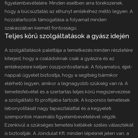
figyelembevételére. Minden esetben arra törekszenek,
hogy a búcsúztatás az elhunyt emlékéhez méltó legyen. A
hozzátartozók támogatása a folyamat minden
szakaszában kiemelt fontosságú.
Teljes körű szolgáltatások a gyász idején
A szolgáltatások palettája a temetkezés minden részletére
kiterjed, hogy a családoknak csak a gyászra és az
emlékezésre kelljen összpontosítaniuk. A folyamatos, éjjel-
nappali ügyelet biztosítja, hogy a segítség bármikor
elérhető legyen, amikor a legnagyobb szükség van rá. A
temetésfelvétel és a szertartás teljes körű megszervezése
a szolgáltató fő profiljába tartozik. A koporsós temetések
lebonyolítását nagy tapasztalattal és a kegyeleti
szempontok maximális figyelembevételével végzik.
Ezenkívül a szükséges temetési kellékek széles választékát
is biztosítják. A Jóindulat Kft. minden lépésnél jelen van, a