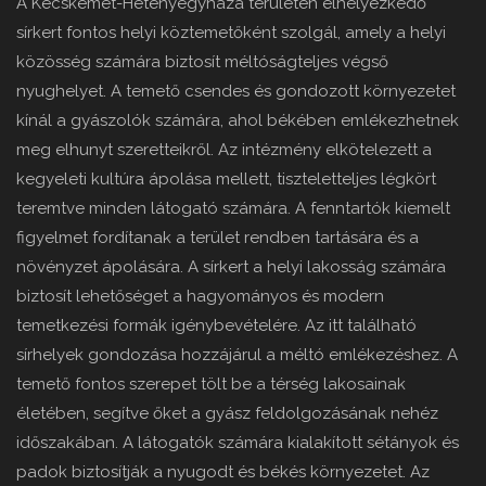
A Kecskemét-Hetényegyháza területén elhelyezkedő
sírkert fontos helyi köztemetőként szolgál, amely a helyi
közösség számára biztosít méltóságteljes végső
nyughelyet. A temető csendes és gondozott környezetet
kínál a gyászolók számára, ahol békében emlékezhetnek
meg elhunyt szeretteikről. Az intézmény elkötelezett a
kegyeleti kultúra ápolása mellett, tiszteletteljes légkört
teremtve minden látogató számára. A fenntartók kiemelt
figyelmet fordítanak a terület rendben tartására és a
növényzet ápolására. A sírkert a helyi lakosság számára
biztosít lehetőséget a hagyományos és modern
temetkezési formák igénybevételére. Az itt található
sírhelyek gondozása hozzájárul a méltó emlékezéshez. A
temető fontos szerepet tölt be a térség lakosainak
életében, segítve őket a gyász feldolgozásának nehéz
időszakában. A látogatók számára kialakított sétányok és
padok biztosítják a nyugodt és békés környezetet. Az