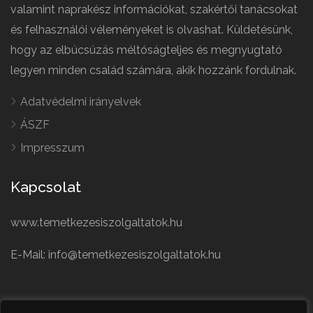
valamint naprakész információkat, szakértői tanácsokat
és felhasználói véleményeket is olvashat. Küldetésünk,
hogy az elbúcsúzás méltóságteljes és megnyugtató
legyen minden család számára, akik hozzánk fordulnak.
Adatvédelmi irányelvek
ÁSZF
Impresszum
Kapcsolat
www.temetkezesiszolgaltatok.hu
E-Mail: info@temetkezesiszolgaltatok.hu
French
Polish