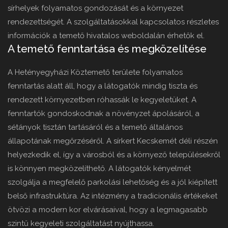
sírhelyek folyamatos gondozását és a környezet
rendezettségét. A szolgáltatásokkal kapcsolatos részletes
információk a temető hivatalos weboldalán érhetők el.
A temető fenntartása és megközelítése
A Hetényegyházi Köztemető területe folyamatos
fenntartás alatt áll, hogy a látogatók mindig tiszta és
rendezett környezetben róhassák le kegyeletüket. A
fenntartók gondoskodnak a növényzet ápolásáról, a
sétányok tisztán tartásáról és a temető általános
állapotának megőrzéséről. A sírkert Kecskemét déli részén
helyezkedik el, így a városból és a környező településekről
is könnyen megközelíthető. A látogatók kényelmét
szolgálja a megfelelő parkolási lehetőség és a jól kiépített
belső infrastruktúra. Az intézmény a tradicionális értékeket
ötvözi a modern kor elvárásaival, hogy a legmagasabb
szintű kegyeleti szolgáltatást nyújthassa.