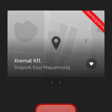
a
Jelenleg Zárva
Kremat Kft.
Drágszél, 6342 Magyarország