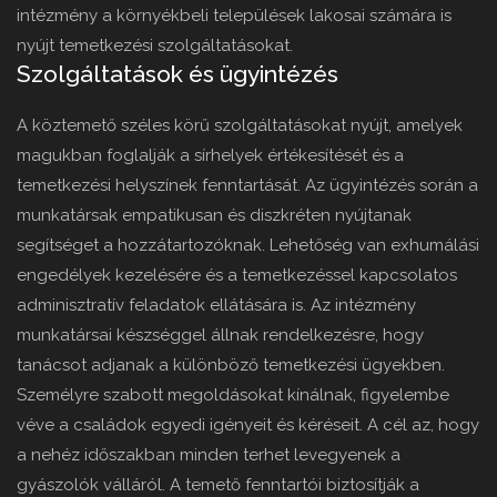
intézmény a környékbeli települések lakosai számára is
nyújt temetkezési szolgáltatásokat.
Szolgáltatások és ügyintézés
A köztemető széles körű szolgáltatásokat nyújt, amelyek
magukban foglalják a sírhelyek értékesítését és a
temetkezési helyszínek fenntartását. Az ügyintézés során a
munkatársak empatikusan és diszkréten nyújtanak
segítséget a hozzátartozóknak. Lehetőség van exhumálási
engedélyek kezelésére és a temetkezéssel kapcsolatos
adminisztratív feladatok ellátására is. Az intézmény
munkatársai készséggel állnak rendelkezésre, hogy
tanácsot adjanak a különböző temetkezési ügyekben.
Személyre szabott megoldásokat kínálnak, figyelembe
véve a családok egyedi igényeit és kéréseit. A cél az, hogy
a nehéz időszakban minden terhet levegyenek a
gyászolók válláról. A temető fenntartói biztosítják a