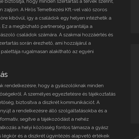
e biztosítja, hogy minden szertartás a tervek szerint,
zajljon. A Hírös Temetkezési Kft.-vel való szoros
re kibővül, így a családok egy helyen intézhetik a
 Ez a megbízható partnerség garantálja a
ászoló családok számára. A szakmai hozzáértés és
rtartás során érezhető, ami hozzájárul a
 palettája rugalmasan alakítható az egyéni
tás
ak rendelkezésre, hogy a gyászolóknak minden
ségekről. A személyes egyeztetésre és tájékoztatás
etőség, biztosítva a diszkrét kommunikációt. A
 nyújt a rendelkezésre álló szolgáltatásokba és a
informatív, segítve a tájékozódást a nehéz
lalkozás a helyi közösség fontos támasza a gyász
légkör és a diszkrét ügyintézés alapvető értékeik