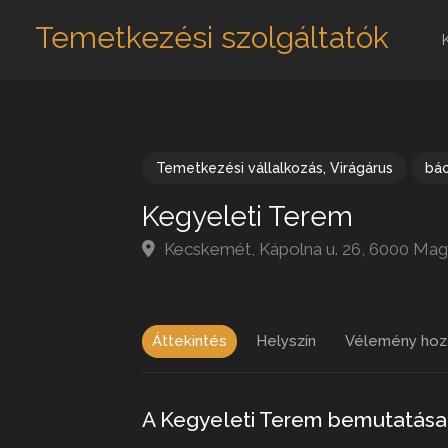
Temetkezési szolgáltatók
Temetkezési vállalkozás
,
Virágárus
bác
Kegyeleti Terem
Kecskemét, Kápolna u. 26, 6000 Ma
Áttekintés
Helyszín
Vélemény hoz
A Kegyeleti Terem bemutatása