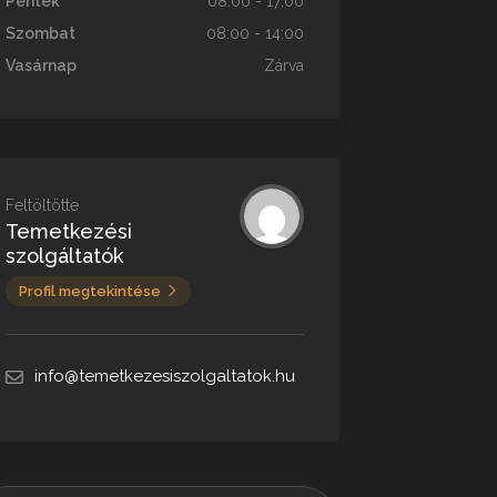
Péntek
08:00 - 17:00
Szombat
08:00 - 14:00
Vasárnap
Zárva
Feltöltötte
Temetkezési
szolgáltatók
Profil megtekintése
info@temetkezesiszolgaltatok.hu