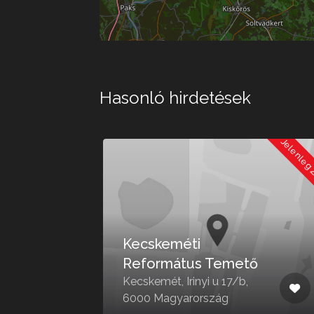
Hasonló hirdetések
Jelenleg Zárva
Jelenleg
Kecskeméti
Református Temető
u.
Kecskemét, Irinyi u 17/b,
6000 Magyarország