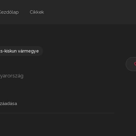
Kezdőlap
Cikkek
s-kiskun vármegye
gyarország
záadása