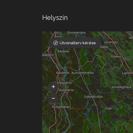
Helyszín
Útvonalterv kérése