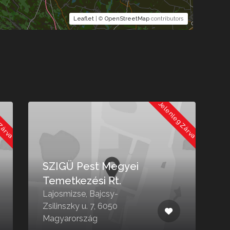
Leaflet
| ©
OpenStreetMap
contributors
 Zárva
Jelenleg Zárva
SZIGÜ Pest Megyei
Temetkezési Rt.
Lajosmizse, Bajcsy-
Zsilinszky u. 7, 6050
B
Magyarország
6