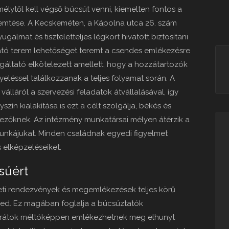
élytől kell végső búcsút venni, kiemelten fontos a
emtése. A Kecskeméten, a Kápolna utca 26. szám
galmat és tiszteletteljes légkört hivatott biztosítani
ható terem lehetőséget teremt a csendes emlékezésre
gáltató elkötelezett amellett, hogy a hozzátartozók
léssel találkozzanak a teljes folyamat során. A
válláról a szervezési feladatok átvállalásával, így
zín kialakítása is ezt a célt szolgálja, békés és
zőknek. Az intézmény munkatársai mélyen átérzik a
unkájukat. Minden családnak egyedi figyelmet
s elképzeléseiket.
súért
eti rendezvények és megemlékezések teljes körű
rjed. Ez magában foglalja a búcsúztatók
arátok méltóképpen emlékezhetnek meg elhunyt