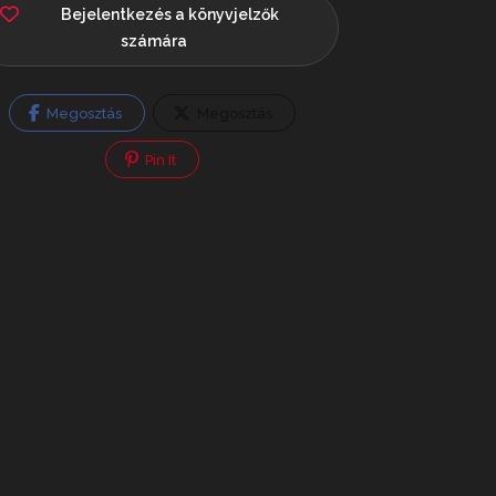
Bejelentkezés a könyvjelzők
számára
Megosztás
Megosztás
Pin It