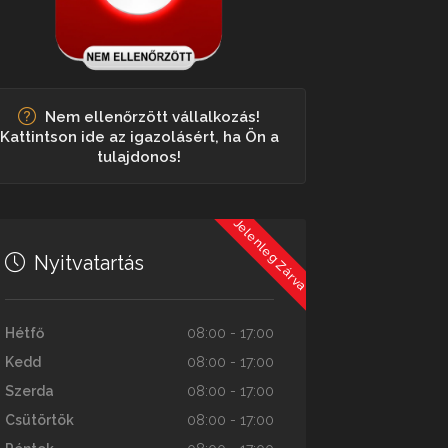
Nem ellenőrzött vállalkozás!
Kattintson ide az igazolásért, ha Ön a
tulajdonos!
Jelenleg Zárva
Nyitvatartás
Hétfő
08:00 - 17:00
Kedd
08:00 - 17:00
Szerda
08:00 - 17:00
Csütörtök
08:00 - 17:00