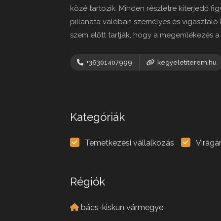
közé tartozik. Minden részletre kiterjedő
pillanata valóban személyes és vigasztaló
szem előtt tartják, hogy a megemlékezés a
+36301407999
kegyeletiterem.hu
Kategóriák
Temetkezési vállalkozás
Virágá
Régiók
bács-kiskun vármegye