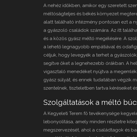
A nehéz időkben, amikor egy szeretett szem
méltóságteljes és békés környezet megter
alatt található intézmény pontosan ezt a nyu
a gyászoló családok számára. Az itt talál
és a közös gyász méltó megélésére. A szol
a lehető legnagyobb empátiával és odafigye
céljuk, hogy levegyék a terhet a gyászolók 
segítve őket a legnehezebb órákban. A helys
vigasztaló menedéket nyújtva a megemléke
gyász súlyát, és ennek tudatában végzik m
szentelnek, tiszteletben tartva kéréseiket é
Szolgáltatások a méltó búc
A Kegyeleti Terem fő tevékenysége kegyel
lebonyolítása, amely minden részletre kite
megszervezését, ahol a családtagok és b