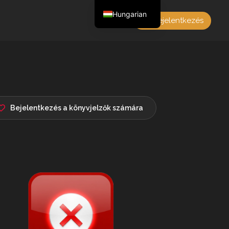
Hungarian
Bejelentkezés
English
Czech
German
Polish
French
Bejelentkezés a könyvjelzők számára