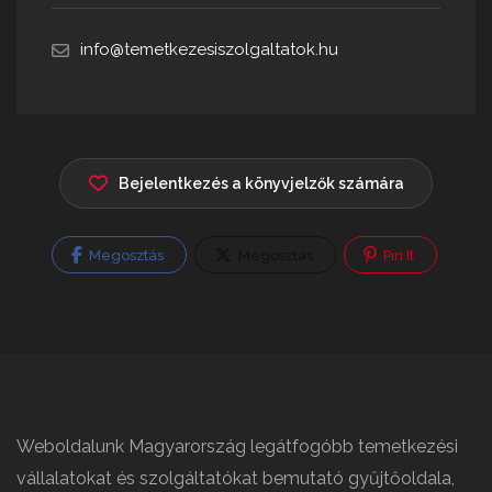
info@temetkezesiszolgaltatok.hu
Bejelentkezés a könyvjelzők számára
Megosztás
Megosztás
Pin It
Weboldalunk Magyarország legátfogóbb temetkezési
vállalatokat és szolgáltatókat bemutató gyűjtőoldala,