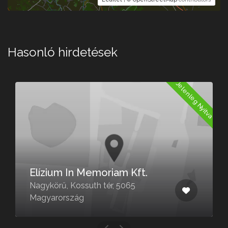
Hasonló hirdetések
Jelenleg Nyitva
a
Elízium In Memoriam Kft.
Nagykörű, Kossuth tér, 5065
Magyarország