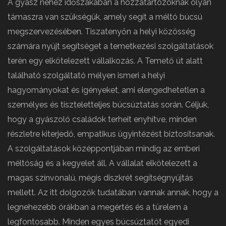
A gyász nehéz időszakában a hozzátartozóknak olyan
támaszra van szükségük, amely segít a méltó búcsú
megszervezésében. Tiszatenyőn a helyi közösség
számára nyújt segítséget a temetkezési szolgáltatások
terén egy elkötelezett vállalkozás. A Temető út alatt
található szolgáltató mélyen ismeri a helyi
hagyományokat és igényeket, ami elengedhetetlen a
személyes és tiszteletteljes búcsúztatás során. Céljuk,
hogy a gyászoló családok terheit enyhítve, minden
részletre kiterjedő, empatikus ügyintézést biztosítsanak.
A szolgáltatások középpontjában mindig az emberi
méltóság és a kegyelet áll. A vállalat elkötelezett a
magas színvonalú, mégis diszkrét segítségnyújtás
mellett. Az itt dolgozók tudatában vannak annak, hogy a
legnehezebb órákban a megértés és a türelem a
legfontosabb. Minden egyes búcsúztatót egyedi