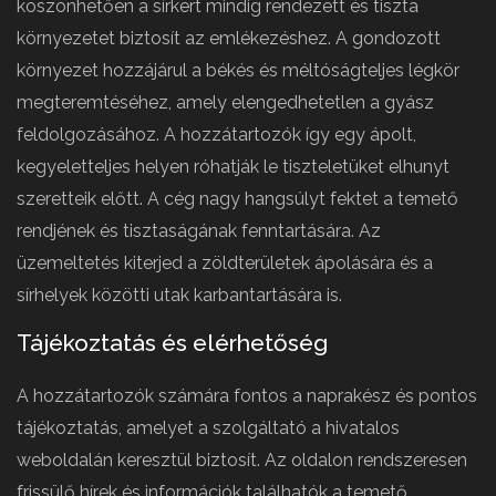
köszönhetően a sírkert mindig rendezett és tiszta
környezetet biztosít az emlékezéshez. A gondozott
környezet hozzájárul a békés és méltóságteljes légkör
megteremtéséhez, amely elengedhetetlen a gyász
feldolgozásához. A hozzátartozók így egy ápolt,
kegyeletteljes helyen róhatják le tiszteletüket elhunyt
szeretteik előtt. A cég nagy hangsúlyt fektet a temető
rendjének és tisztaságának fenntartására. Az
üzemeltetés kiterjed a zöldterületek ápolására és a
sírhelyek közötti utak karbantartására is.
Tájékoztatás és elérhetőség
A hozzátartozók számára fontos a naprakész és pontos
tájékoztatás, amelyet a szolgáltató a hivatalos
weboldalán keresztül biztosít. Az oldalon rendszeresen
frissülő hírek és információk találhatók a temető