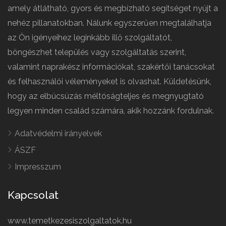
amely átlátható, gyors és megbízható segítséget nyújt a
nehéz pillanatokban. Nálunk egyszerűen megtalálhatja
az Ön igényeihez leginkább illő szolgáltatót,
böngészhet település vagy szolgáltatás szerint,
valamint naprakész információkat, szakértői tanácsokat
és felhasználói véleményeket is olvashat. Küldetésünk,
hogy az elbúcsúzás méltóságteljes és megnyugtató
legyen minden család számára, akik hozzánk fordulnak.
Adatvédelmi irányelvek
ÁSZF
Impresszum
Kapcsolat
www.temetkezesiszolgaltatok.hu