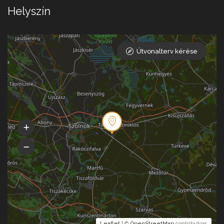
Helyszín
Útvonalterv kérése
Leaflet
| ©
OpenStreetMap
contributors