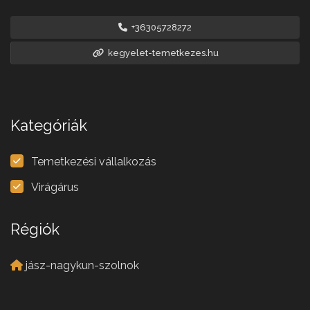
+36305728272
kegyelet-temetkezes.hu
Kategóriák
Temetkezési vállalkozás
Virágárus
Régiók
jász-nagykun-szolnok