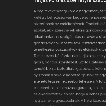
Teljes körű és személyre szab
A cég tevékenységi köre a hagyományos te
kielégít. Lehetőség van kegyeleti rendezv
biztosítanak az emlékezésnek. Emellett elő
azokat, akik szeretnének előre gondoskodni
sírkarbantartási szolgáltatásuk révén a sír
gondoskodnak, hosszú távú tiszteletadást bi
temetkezési jogszabályok és előírások útv
Temetkezési Kft. fontosnak tartja a személy
gyors, pontos ügyintézést. Szolgáltatásai
temetőiben is biztosítják, igazodva a külön
nyújtanak a sírkő, a koporsó típusok és eg
a lehető legszemélyesebb lehessen. A foly
és technikák alkalmazása garantálja a szo
és elkötelezettek abban, hogy a nehéz pill
nyújtsanak a gyászolóknak. A helyi közös