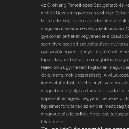
Az Örökláng Temetkezési Szolgáltató és Ke
mellett Heves megyében, székhelye Szihalm
tisztelettel segíti a hozzátartozókat élet
megszervezésében és lebonyolításában. Cé
gyakorlati terheket vegyenek le a családok 
személyre szabott szolgáltatások nyújtása
gyászolók egyedi igényeit és kéréseit. A h
tapasztalatuk biztosítja a megbízhatóságot
teljes körű ügyintézést foglalnak magukba
dokumentumok beszerzéséig. A vállalkozás
kapcsolattartást, ezzel is enyhítve a hozz
magukban foglalják a temetési szertartás
koporsók és egyéb kegyeleti kellékek bizto
figyelmet fordítanak az emberi méltóság ti
megnyugvást jelenthet, hogy egy tapasztal
feladatokat.