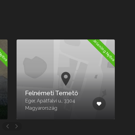
Nyitva
Jelenleg Nyitva
h
Felnémeti Temető
Eger, Apátfalvi u., 3304
K
Magyarország
M