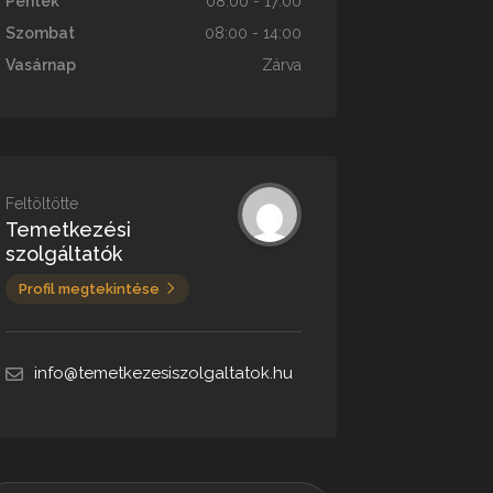
Péntek
08:00 - 17:00
Szombat
08:00 - 14:00
Vasárnap
Zárva
Feltöltötte
Temetkezési
szolgáltatók
Profil megtekintése
info@temetkezesiszolgaltatok.hu