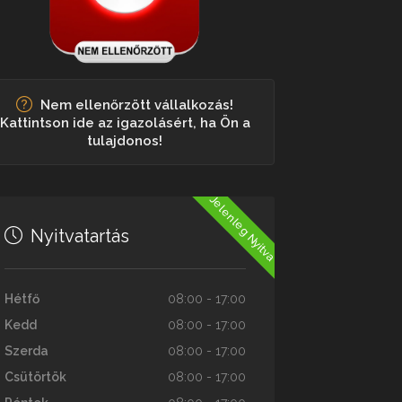
Nem ellenőrzött vállalkozás!
Kattintson ide az igazolásért, ha Ön a
tulajdonos!
Jelenleg Nyitva
Nyitvatartás
Hétfő
08:00 - 17:00
Kedd
08:00 - 17:00
Szerda
08:00 - 17:00
Csütörtök
08:00 - 17:00