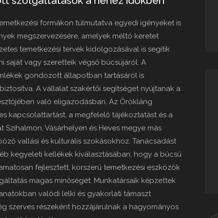
ott szolgáltatások a nehéz időkben
metkezési formákon túlmutatva egyedi igényeket is
ények megszervezésére, amelyek méltó keretet
zetes temetkezési tervek kidolgozásával is segítik
 saját vagy szeretteik végső búcsújáról. A
emlékek gondozott állapotban tartásáról is
ztosítva. A vállalat szakértői segítséget nyújtanak a
esztőjében való eligazodásban. Az Örökláng
es kapcsolattartást, a megfelelő tájékoztatást és a
kat Szihalmon, Vásárhelyen és Heves megye más
böző vallási és kulturális szokásokhoz. Tanácsadást
yéb kegyeleti kellékek kiválasztásában, hogy a búcsú
amatosan fejlesztett, korszerű temetkezési eszközök
lgáltatás magas minőségét. Munkatársaik képzettek
anatokban valódi lelki és gyakorlati támaszt
ség szerves részeként hozzájárulnak a hagyományos