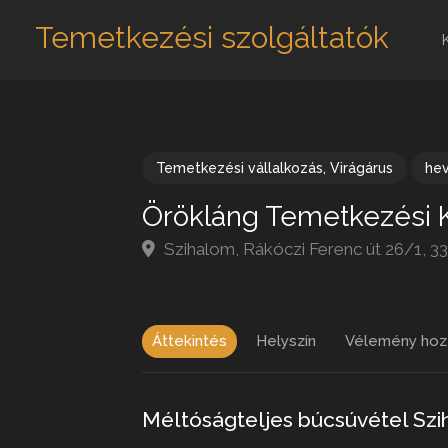
Temetkezési szolgáltatók
Temetkezési vállalkozás
,
Virágárus
he
Örökláng Temetkezési K
Szihalom, Rákóczi Ferenc út 26/1, 
Áttekintés
Helyszín
Vélemény hoz
Méltóságteljes búcsúvétel Sz