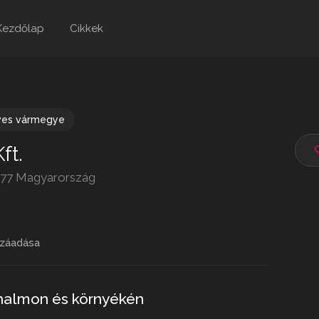
Kezdőlap
Cikkek
ves vármegye
ft.
3377 Magyarország
záadása
ihalmon és környékén