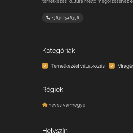
temetkezési kultúra méltó megőrzéséhez 
+36302546356
Kategóriák
Temetkezési vállalkozás
Virágá
Régiók
heves vármegye
Helyszín