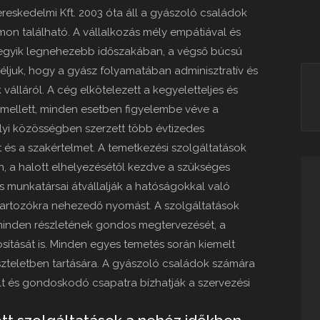
reskedelmi Kft. 2003 óta áll a gyászoló családok
on található. A vállalkozás mély empátiával és
ük egyik legnehezebb időszakában, a végső búcsú
ljuk, hogy a gyász folyamatában adminisztratív és
válláról. A cég elkötelezett a kegyeletteljes és
 mellett, minden esetben figyelembe véve a
elyi közösségben szerzett több évtizedes
 és a szakértelmet. A temetkezési szolgáltatások
n, a halott elhelyezésétől kezdve a szükséges
 munkatársai átvállalják a hatóságokkal való
átartozókra nehezedő nyomást. A szolgáltatások
 minden részletének gondos megtervezését, a
sítását is. Minden egyes temetés során kiemelt
szteletben tartására. A gyászoló családok számára
t és gondoskodó csapatra bízhatják a szervezési