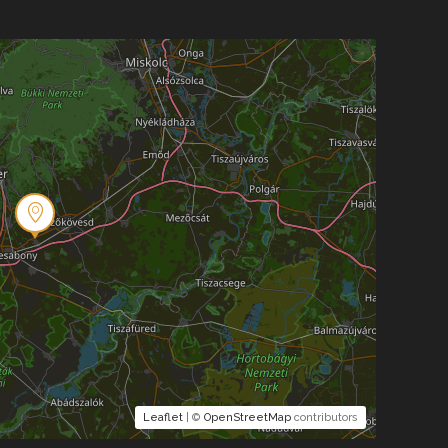
Leaflet
| ©
OpenStreetMap
contributors