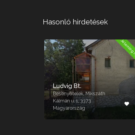
Hasonló hirdetések
Jelenleg Nyitva
Jelenleg 
Ludvig Bt.
Besenyőtelek, Mikszáth
út
Kálmán u. 1, 3373
g
Magyarország