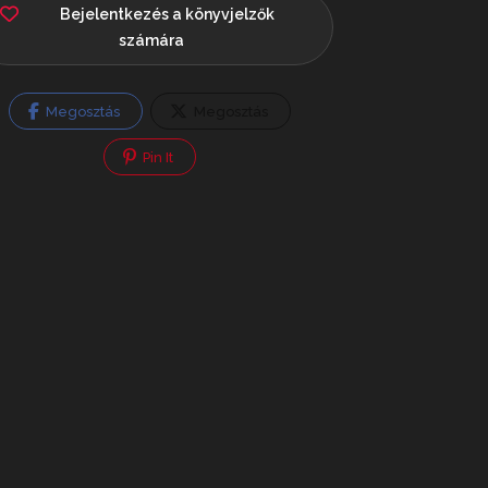
Bejelentkezés a könyvjelzők
számára
Megosztás
Megosztás
Pin It