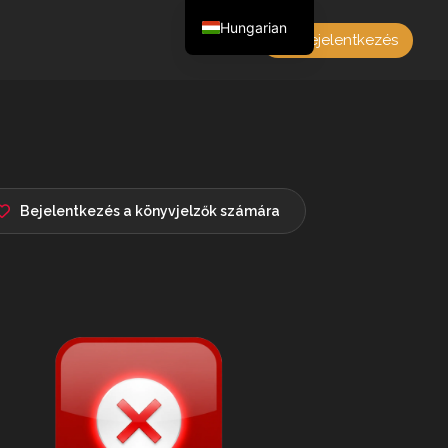
Hungarian
Bejelentkezés
English
Czech
German
Polish
French
Bejelentkezés a könyvjelzők számára