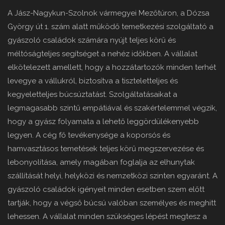
A Jász-Nagykun-Szolnok vármegyei Mezőtúron, a Dózsa
György út 1. szám alatt működő temetkezési szolgáltató a
gyászoló családok számára nyújt teljes körű és
méltóságteljes segítséget a nehéz időkben. A vállalat
elkötelezett amellett, hogy a hozzátartozók minden terhét
levegye a vállukról, biztosítva a tiszteletteljes és
kegyeletteljes búcsúztatást. Szolgáltatásaikat a
legmagasabb szintű empátiával és szakértelemmel végzik,
hogy a gyász folyamata a lehető leggördülékenyebb
legyen. A cég fő tevékenysége a koporsós és
hamvasztásos temetések teljes körű megszervezése és
lebonyolítása, amely magában foglalja az elhunytak
szállítását helyi, helyközi és nemzetközi szinten egyaránt. A
gyászoló családok igényeit minden esetben szem előtt
tartják, hogy a végső búcsú valóban személyes és meghitt
lehessen. A vállalat minden szükséges lépést megtesz a