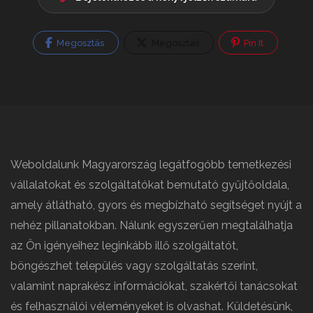
Megosztás
Megosztás
Pin It
Weboldalunk Magyarország legátfogóbb temetkezési
vállalatokat és szolgáltatókat bemutató gyűjtőoldala,
amely átlátható, gyors és megbízható segítséget nyújt a
nehéz pillanatokban. Nálunk egyszerűen megtalálhatja
az Ön igényeihez leginkább illő szolgáltatót,
böngészhet település vagy szolgáltatás szerint,
valamint naprakész információkat, szakértői tanácsokat
és felhasználói véleményeket is olvashat. Küldetésünk,