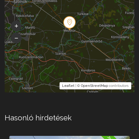
Leaflet
| ©
OpenStreetMap
contributors
Hasonló hirdetések