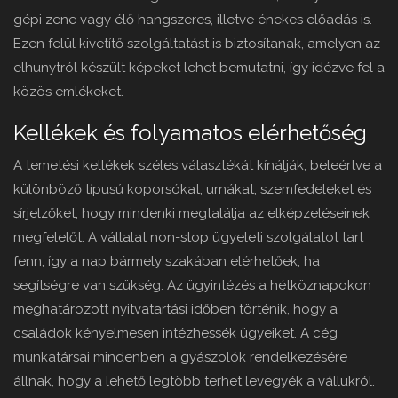
gépi zene vagy élő hangszeres, illetve énekes előadás is.
Ezen felül kivetítő szolgáltatást is biztosítanak, amelyen az
elhunytról készült képeket lehet bemutatni, így idézve fel a
közös emlékeket.
Kellékek és folyamatos elérhetőség
A temetési kellékek széles választékát kínálják, beleértve a
különböző típusú koporsókat, urnákat, szemfedeleket és
sírjelzőket, hogy mindenki megtalálja az elképzeléseinek
megfelelőt. A vállalat non-stop ügyeleti szolgálatot tart
fenn, így a nap bármely szakában elérhetőek, ha
segítségre van szükség. Az ügyintézés a hétköznapokon
meghatározott nyitvatartási időben történik, hogy a
családok kényelmesen intézhessék ügyeiket. A cég
munkatársai mindenben a gyászolók rendelkezésére
állnak, hogy a lehető legtöbb terhet levegyék a vállukról.