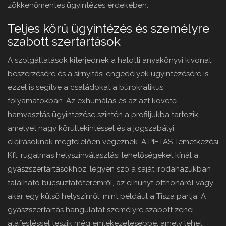
zökkenőmentes ügyintézés érdekében.
Teljes körű ügyintézés és személyre
szabott szertartások
A szolgáltatások kiterjednek a halotti anyakönyvi kivonat
beszerzésére és a sírnyitási engedélyek ügyintézésére is,
ezzel is segítve a családokat a bürokratikus
folyamatokban. Az exhumálás és az azt követő
hamvasztás ügyintézése szintén a profiljukba tartozik,
amelyet nagy körültekintéssel és a jogszabályi
előírásoknak megfelelően végeznek. A PIETAS Temetkezési
Kft. rugalmas helyszínválasztási lehetőségeket kínál a
gyászszertartásokhoz, legyen szó a saját irodaházukban
található búcsúztatóteremről, az elhunyt otthonáról vagy
akár egy külső helyszínről, mint például a Tisza partja. A
gyászszertartás hangulatát személyre szabott zenei
aláfestéssel teszik még emlékezetesebbé, amely lehet