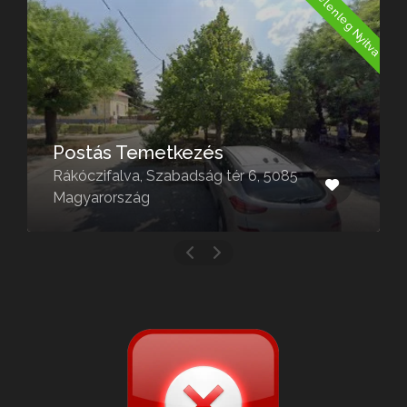
a
Jelenleg Nyitva
Postás Temetkezés
Rákóczifalva, Szabadság tér 6, 5085
Magyarország