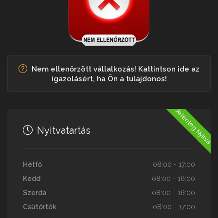
Nem ellenőrzött vállalkozás! Kattintson ide az
igazolásért, ha Ön a tulajdonos!
Jelenleg Nyitva
Nyitvatartás
Hétfő
08:00 - 17:00
Kedd
08:00 - 16:00
Szerda
08:00 - 16:00
Csütörtök
08:00 - 17:00