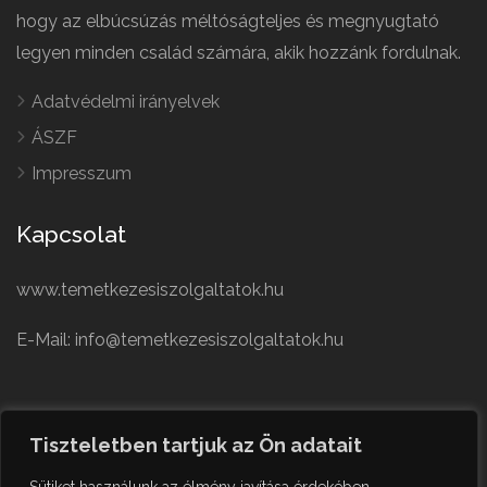
hogy az elbúcsúzás méltóságteljes és megnyugtató
legyen minden család számára, akik hozzánk fordulnak.
Adatvédelmi irányelvek
ÁSZF
Impresszum
Kapcsolat
www.temetkezesiszolgaltatok.hu
E-Mail: info@temetkezesiszolgaltatok.hu
French
Polish
Tiszteletben tartjuk az Ön adatait
German
© Minden jog fenntartva