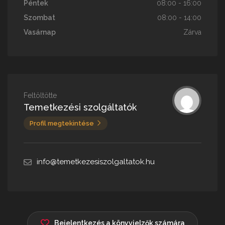
Péntek
08:00 - 16:00
Szombat
08:00 - 14:00
Vasárnap
Zárva
Feltöltötte
Temetkezési szolgáltatók
Profil megtekintése
info@temetkezesiszolgaltatok.hu
Bejelentkezés a könyvjelzők számára