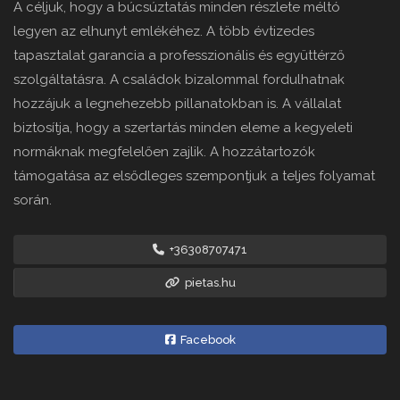
A céljuk, hogy a búcsúztatás minden részlete méltó
legyen az elhunyt emlékéhez. A több évtizedes
tapasztalat garancia a professzionális és együttérző
szolgáltatásra. A családok bizalommal fordulhatnak
hozzájuk a legnehezebb pillanatokban is. A vállalat
biztosítja, hogy a szertartás minden eleme a kegyeleti
normáknak megfelelően zajlik. A hozzátartozók
támogatása az elsődleges szempontjuk a teljes folyamat
során.
+36308707471
pietas.hu
Facebook