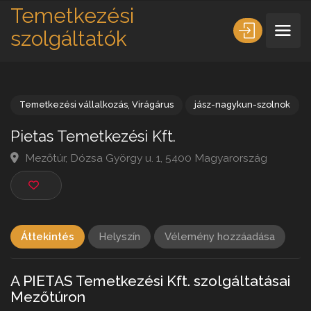
Temetkezési
szolgáltatók
Temetkezési vállalkozás
,
Virágárus
jász-nagykun-szolno
Pietas Temetkezési Kft.
Mezőtúr, Dózsa György u. 1, 5400 Magyarország
Áttekintés
Helyszín
Vélemény hozzáadása
A PIETAS Temetkezési Kft. szolgáltatásai
Mezőtúron