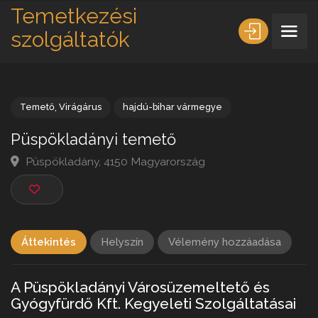
Temetkezési
szolgáltatók
Temető
,
Virágárus
hajdú-bihar vármegye
Püspökladányi temető
Püspökladány, 4150 Magyarország
Áttekintés
Helyszín
Vélemény hozzáadása
A Püspökladányi Városüzemeltető és
Gyógyfürdő Kft. Kegyeleti Szolgáltatásai