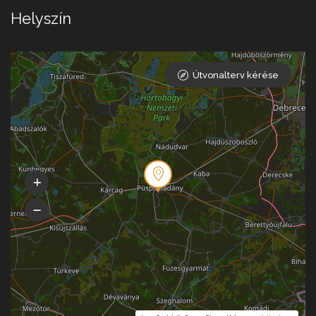
Helyszín
Útvonalterv kérése