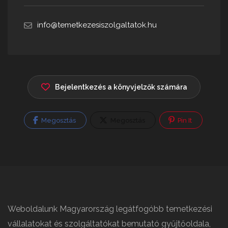
info@temetkezesiszolgaltatok.hu
Bejelentkezés a könyvjelzők számára
Megosztás
Megosztás
Pin It
Weboldalunk Magyarország legátfogóbb temetkezési
vállalatokat és szolgáltatókat bemutató gyűjtőoldala,