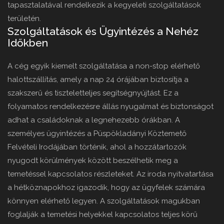
tapasztalatával rendelkezik a kegyeleti szolgáltatások
területén.
Szolgáltatások és Ügyintézés a Nehéz
Időkben
A cég egyik kiemelt szolgáltatása a non-stop elérhető
halottszállítás, amely a nap 24 órájában biztosítja a
szakszerű és tiszteletteljes segítségnyújtást. Ez a
folyamatos rendelkezésre állás nyugalmat és biztonságot
adhat a családoknak a legnehezebb órákban. A
személyes ügyintézés a Püspökladányi Köztemető
Felvételi Irodájában történik, ahol a hozzátartozók
nyugodt körülmények között beszélhetik meg a
temetéssel kapcsolatos részleteket. Az iroda nyitvatartása
a hétköznapokhoz igazodik, hogy az ügyfelek számára
könnyen elérhető legyen. A szolgáltatások magukban
foglalják a temetési helyekkel kapcsolatos teljes körű