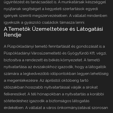
ügyintézést és tanácsadást is. A munkatársak készséggel
nyújtanak segítséget a kegyeleti szertartások egyedi
igények szerinti megszervezésében. A vállalat mindenben
igyekszik a gyászoló családok támasza lenni.
A Temetők Üzemeltetése és Látogatási
Rendje
A Püspökladányi temető fenntartását és gondozását is a
Püspökladányi Városüzemeltető és Gyógyfürdő Kft. végzi,
biztosítva a rendezett és békés környezetet. A temető
nyitvatartása az évszakokhoz igazodik, hogy a látogatók
számára a legkedvezőbb időpontokban legyen lehetőség
a megemlékezésre. Az áprilistól októberig tartó
időszakban hosszabb nyitvatartással várják a sírokat
felkeresőket. A téli hónapokban a nyitvatartás a korábbi
sötétedéshez igazodik a biztonságos látogatás
érdekében. A vállalat a város önkormányzatával szorosan