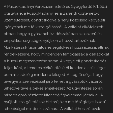
A Püspökladányi Városüzemeltető és Gyógyfürdő Kft. 2011
óta látja el a Püspökladányi és a Bárándi köztemetők
üzemeltetését, gondoskodva a helyi közösség kegyeleti
igényeinek méltó kiszolgálásáról. A vállalat elkötelezett
abban, hogy a gyász nehéz időszakában szakszerű és
empatikus segítséget nyújtson a hozzátartozóknak.
Munkatársaik tapintatos és segítőkész hozzáállással állnak
rendelkezésre, hogy mindenben támogassák a családokat
a búcsú megszervezése során. A kegyeleti gondoskodás
teljes körű, a temetés előkészítésétől kezdve a szükséges
adminisztrációig mindenre kiterjed. A cég fő célja, hogy
levegye a szervezéssel járó terhet a gyászolók válláról,
lehetővé téve a békés emlékezést. Az ügyintézés során
minden apró részletre kiterjedő figyelemmel járnak el. A
nyújtott szolgáltatások biztosítják a méltóságteljes búcsú
lehetőségét mindenki számára. A vállalat hosszú évek