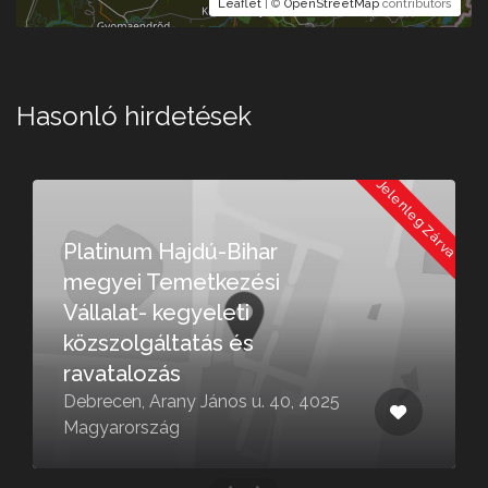
Leaflet
| ©
OpenStreetMap
contributors
Hasonló hirdetések
a
Jelenleg Zárva
Platinum Hajdú-Bihar
megyei Temetkezési
Vállalat- kegyeleti
közszolgáltatás és
ravatalozás
Debrecen, Arany János u. 40, 4025
Magyarország