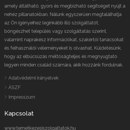
amely átlátható, gyors és megbízható segítséget nyújt a
nehéz pillanatokban. Nálunk egyszerűen megtalálhatja
az Ön igényeihez leginkább illő szolgáltatót,
böngészhet település vagy szolgáltatás szerint,
valamint naprakész információkat, szakértői tanácsokat
és felhasználói véleményeket is olvashat. Küldetésünk,
hogy az elbúcsúzás méltóságteljes és megnyugtató
legyen minden család számára, akik hozzánk fordulnak.
Adatvédelmi irányelvek
ÁSZF
Impresszum
Kapcsolat
www.temetkezesiszolgaltatok.hu