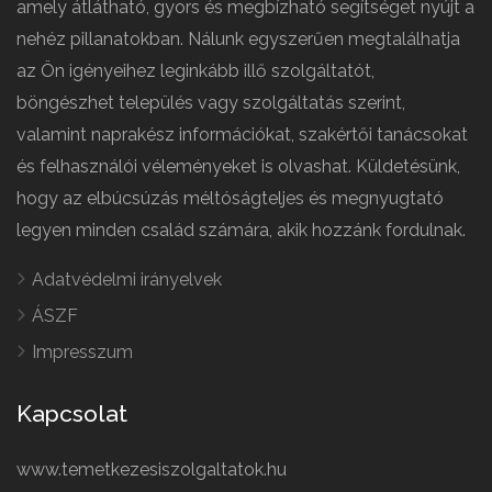
amely átlátható, gyors és megbízható segítséget nyújt a
nehéz pillanatokban. Nálunk egyszerűen megtalálhatja
az Ön igényeihez leginkább illő szolgáltatót,
böngészhet település vagy szolgáltatás szerint,
valamint naprakész információkat, szakértői tanácsokat
és felhasználói véleményeket is olvashat. Küldetésünk,
hogy az elbúcsúzás méltóságteljes és megnyugtató
legyen minden család számára, akik hozzánk fordulnak.
Adatvédelmi irányelvek
ÁSZF
Impresszum
Kapcsolat
www.temetkezesiszolgaltatok.hu