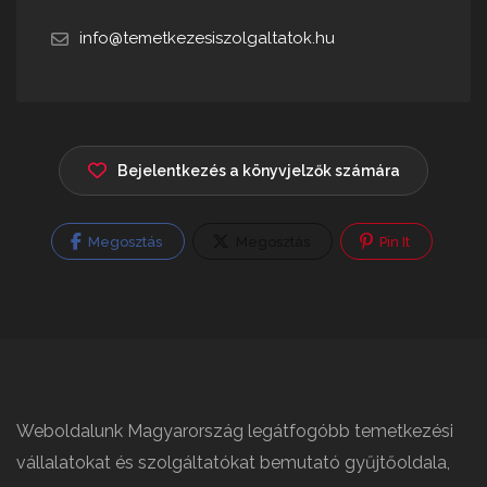
info@temetkezesiszolgaltatok.hu
Bejelentkezés a könyvjelzők számára
Megosztás
Megosztás
Pin It
Weboldalunk Magyarország legátfogóbb temetkezési
vállalatokat és szolgáltatókat bemutató gyűjtőoldala,