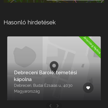
Hasonló hirdetések
a
Jelenleg Nyitva
Debreceni Barokk temetési
kápolna
Debrecen, Budai Ézsaiás u., 4030
Magyarország