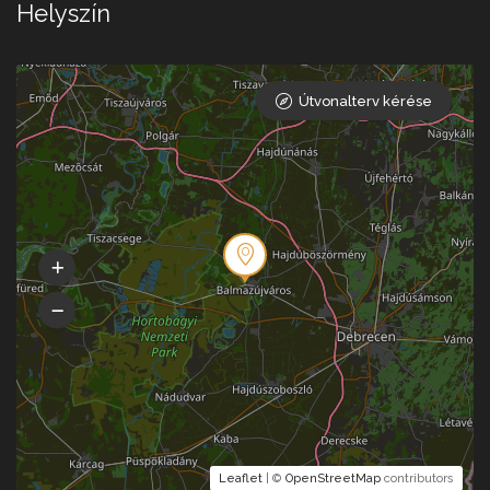
Helyszín
Útvonalterv kérése
Leaflet
| ©
OpenStreetMap
contributors