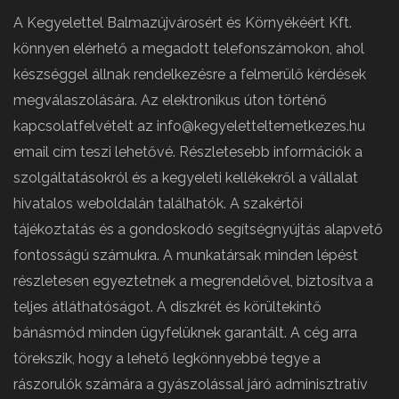
A Kegyelettel Balmazújvárosért és Környékéért Kft.
könnyen elérhető a megadott telefonszámokon, ahol
készséggel állnak rendelkezésre a felmerülő kérdések
megválaszolására. Az elektronikus úton történő
kapcsolatfelvételt az info@kegyeletteltemetkezes.hu
email cím teszi lehetővé. Részletesebb információk a
szolgáltatásokról és a kegyeleti kellékekről a vállalat
hivatalos weboldalán találhatók. A szakértői
tájékoztatás és a gondoskodó segítségnyújtás alapvető
fontosságú számukra. A munkatársak minden lépést
részletesen egyeztetnek a megrendelővel, biztosítva a
teljes átláthatóságot. A diszkrét és körültekintő
bánásmód minden ügyfelüknek garantált. A cég arra
törekszik, hogy a lehető legkönnyebbé tegye a
rászorulók számára a gyászolással járó adminisztratív