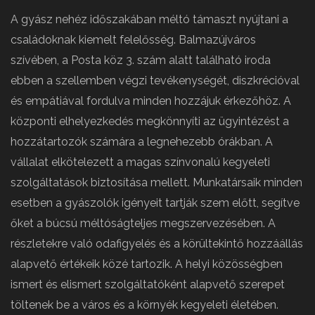
A gyász nehéz időszakában méltó támaszt nyújtani a
családoknak kiemelt felelősség. Balmazújváros
szívében, a Posta köz 3. szám alatt található iroda
ebben a szellemben végzi tevékenységét, diszkrécióval
és empátiával fordulva minden hozzájuk érkezőhöz. A
központi elhelyezkedés megkönnyíti az ügyintézést a
hozzátartozók számára a legnehezebb órákban. A
vállalat elkötelezett a magas színvonalú kegyeleti
szolgáltatások biztosítása mellett. Munkatársaik minden
esetben a gyászolók igényeit tartják szem előtt, segítve
őket a búcsú méltóságteljes megszervezésében. A
részletekre való odafigyelés és a körültekintő hozzáállás
alapvető értékeik közé tartozik. A helyi közösségben
ismert és elismert szolgáltatóként alapvető szerepet
töltenek be a város és a környék kegyeleti életében.