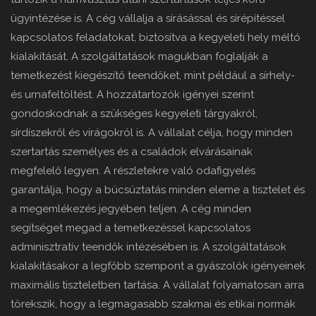
ügyintézése is. A cég vállalja a sírásással és sírépítéssel
kapcsolatos feladatokat, biztosítva a kegyeleti hely méltó
kialakítását. A szolgáltatások magukban foglalják a
temetkezést kiegészítő teendőket, mint például a sírhely-
és urnafeltöltést. A hozzátartozók igényei szerint
gondoskodnak a szükséges kegyeleti tárgyakról,
sírdíszekről és virágokról is. A vállalat célja, hogy minden
szertartás személyes és a családok elvárásainak
megfelelő legyen. A részletekre való odafigyelés
garantálja, hogy a búcsúztatás minden eleme a tisztelet és
a megemlékezés jegyében teljen. A cég minden
segítséget megad a temetkezéssel kapcsolatos
adminisztratív teendők intézésében is. A szolgáltatások
kialakításakor a legfőbb szempont a gyászolók igényeinek
maximális tiszteletben tartása. A vállalat folyamatosan arra
törekszik, hogy a legmagasabb szakmai és etikai normák