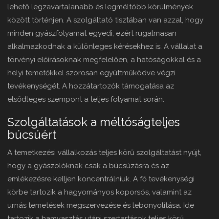
lehető legzavartalanabb és legméltóbb körülmények
között történjen. A szolgáltató tisztában van azzal, hogy
minden gyászfolyamat egyedi, ezért rugalmasan
alkalmazkodnak a különleges kérésekhez is. A vállalat a
törvényi előírásoknak megfelelően, a hatóságokkal és a
helyi temetőkkel szorosan együttműködve végzi
tevékenységét. A hozzátartozók támogatása az
elsődleges szempont a teljes folyamat során.
Szolgáltatások a méltóságteljes
búcsúért
A temetkezési vállalkozás teljes körű szolgáltatást nyújt,
hogy a gyászolóknak csak a búcsúzásra és az
emlékezésre kelljen koncentrálniuk. A fő tevékenységi
körbe tartozik a hagyományos koporsós, valamint az
urnás temetések megszervezése és lebonyolítása. Ide
tartozik a hamvasztás utáni szertartások teljes körű