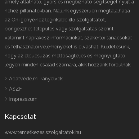
amely átlátható, gyors és megbízható segítséget nyújt a
nehéz pillanatokban. Nálunk egyszerűen megtalálhatja
az Ön igényeihez leginkább illő szolgáltatót,
böngészhet település vagy szolgáltatás szerint,
valamint naprakész információkat, szakértői tanácsokat
és felhasználói véleményeket is olvashat. Küldetésünk,
hogy az elbúcsúzás méltóságteljes és megnyugtató
legyen minden család számára, akik hozzánk fordulnak.
Adatvédelmi irányelvek
ÁSZF
Impresszum
Kapcsolat
www.temetkezesiszolgaltatok.hu