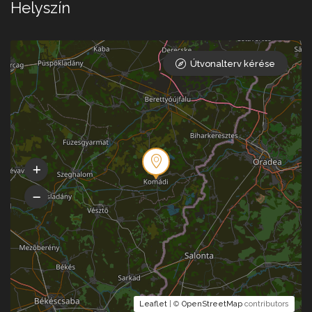
Helyszín
Útvonalterv kérése
Leaflet
| ©
OpenStreetMap
contributors