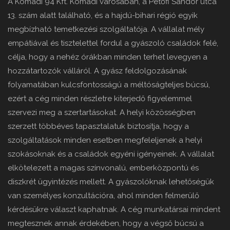
A Komádi 94 Kft. Komádi városában, a Petőfi Sándor utca
13. szám alatt található, és a hajdú-bihari régió egyik
megbízható temetkezési szolgáltatója. A vállalat mély
empátiával és tisztelettel fordul a gyászoló családok felé,
célja, hogy a nehéz órákban minden terhet levegyen a
hozzátartozók válláról. A gyász feldolgozásának
folyamatában kulcsfontosságú a méltóságteljes búcsú,
ezért a cég minden részletre kiterjedő figyelemmel
szervezi meg a szertartásokat. A helyi közösségben
szerzett többéves tapasztalatuk biztosítja, hogy a
szolgáltatások minden esetben megfeleljenek a helyi
szokásoknak és a családok egyéni igényeinek. A vállalat
elkötelezett a magas színvonalú, emberközpontú és
diszkrét ügyintézés mellett. A gyászolóknak lehetőségük
van személyes konzultációra, ahol minden felmerülő
kérdésükre választ kaphatnak. A cég munkatársai mindent
megtesznek annak érdekében, hogy a végső búcsú a