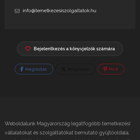
info@temetkezesiszolgaltatok.hu
Bejelentkezés a könyvjelzők számára
Megosztás
Megosztás
Pin It
Weboldalunk Magyarország legátfogóbb temetkezési
vállalatokat és szolgáltatókat bemutató gyűjtőoldala,