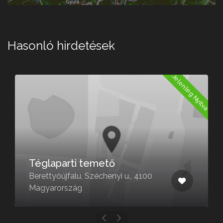
Hasonló hirdetések
a
Jelenleg Nyitva
Téglaparti temető
Berettyóújfalu, Széchenyi u., 4100
Magyarország