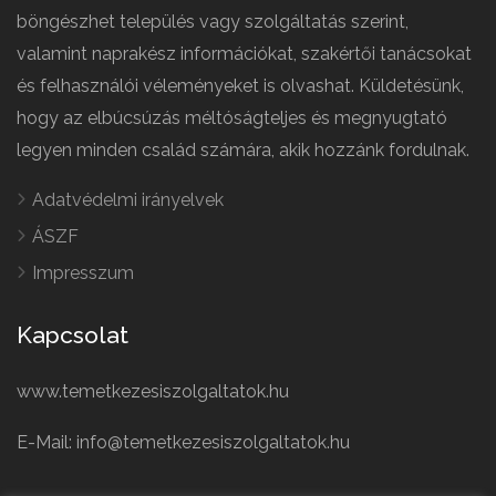
böngészhet település vagy szolgáltatás szerint,
valamint naprakész információkat, szakértői tanácsokat
és felhasználói véleményeket is olvashat. Küldetésünk,
hogy az elbúcsúzás méltóságteljes és megnyugtató
legyen minden család számára, akik hozzánk fordulnak.
Adatvédelmi irányelvek
ÁSZF
Impresszum
Kapcsolat
www.temetkezesiszolgaltatok.hu
E-Mail: info@temetkezesiszolgaltatok.hu
French