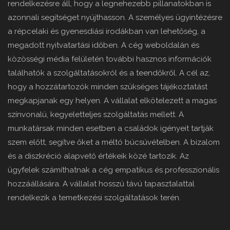
rendelkezésre áll, hogy a legnehezebb pillanatokban is
azonnali segítséget nyújthasson. A személyes ügyintézésre
a répcelaki és gyenesdiási irodákban van lehetőség, a
megadott nyitvatartási időben. A cég weboldalán és
közösségi média felületén további hasznos információk
találhatók a szolgáltatásokról és a teendőkről. A cél az,
hogy a hozzátartozók minden szükséges tájékoztatást
megkapjanak egy helyen. A vállalat elkötelezett a magas
színvonalú, kegyeletteljes szolgáltatás mellett. A
munkatársak minden esetben a családok igényeit tartják
szem előtt, segítve őket a méltó búcsúvételben. A bizalom
és a diszkréció alapvető értékeik közé tartozik. Az
ügyfelek számíthatnak a cég empatikus és professzionális
hozzáállására. A vállalat hosszú távú tapasztalattal
rendelkezik a temetkezési szolgáltatások terén.