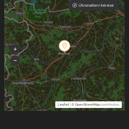
Útvonalterv kérése
Leaflet
| ©
OpenStreetMap
contributors