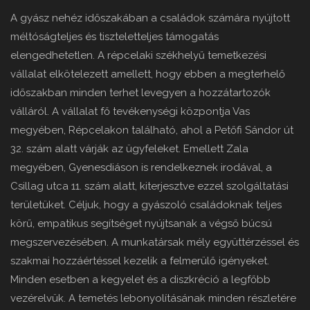
A gyász nehéz időszakában a családok számára nyújtott
méltóságteljes és tiszteletteljes támogatás
elengedhetetlen. A répcelaki székhelyű temetkezési
vállalat elkötelezett amellett, hogy ebben a megterhelő
időszakban minden terhet levegyen a hozzátartozók
válláról. A vállalat fő tevékenységi központja Vas
megyében, Répcelakon található, ahol a Petőfi Sándor út
32. szám alatt várják az ügyfeleket. Emellett Zala
megyében, Gyenesdiáson is rendelkeznek irodával, a
Csillag utca 11. szám alatt, kiterjesztve ezzel szolgáltatási
területüket. Céljuk, hogy a gyászoló családoknak teljes
körű, empatikus segítséget nyújtsanak a végső búcsú
megszervezésében. A munkatársak mély együttérzéssel és
szakmai hozzáértéssel kezelik a felmerülő igényeket.
Minden esetben a kegyelet és a diszkréció a legfőbb
vezérelvük. A temetés lebonyolításának minden részletére