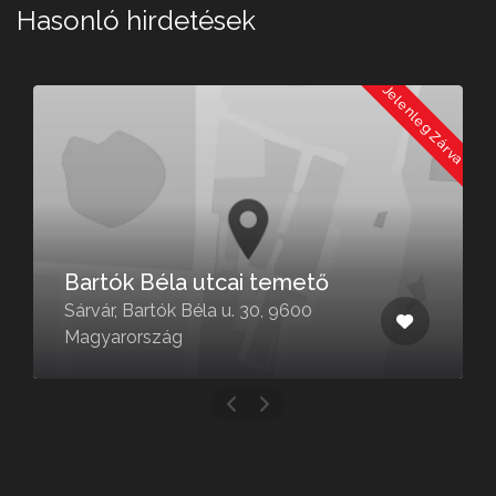
Hasonló hirdetések
a
Jelenleg Zárva
Bartók Béla utcai temető
Sárvár, Bartók Béla u. 30, 9600
Magyarország