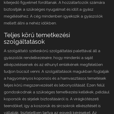
kiterjedő figyelmet fordítanak. A hozzátartozók számára
biztosítják a szükséges nyugalmat és időt a gyász
megéléséhez. A cég mindenben igyekszik a gyászolók
mellett állni a nehéz időkben.
Teljes körű temetkezési
szolgáltatások
A szolgáltató széleskörű szolgáltatási palettával áll a
gyászolók rendelkezésére, hogy mindenki a saját
elképzeléseinek és az elhunyt emlékének megfelelően
tudjon búcsút venni. A szolgáltatások magukban foglalják
a hagyományos koporsós és a hamvasztásos temetések
teljes körű megszervezését és lebonyolítását. Ezen felül
gondoskodnak a szükséges temetkezési kellékek, például
koporsók és sírjelek biztosításáról is. A virágkötészeti
teendőket, így a koszorúk és sírcsokrok elkészítését is
vállalják, tiszteletben tartva az egyedi kéréseket. Az