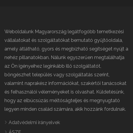
Weboldalunk Magyarország legátfogóbb temetkezési
vállalatokat és szolgáltatókat bemutató gyűjtőoldala,
amely átlátható, gyors és megbízható segítséget nyújt a
nehéz pillanatokban. Nálunk egyszerűen megtalálhatja
az Ön igényeihez leginkább illő szolgáltatót,
böngészhet település vagy szolgáltatás szerint,
valamint naprakész információkat, szakértői tanácsokat
és felhasználói véleményeket is olvashat. Küldetésünk,
hogy az elbúcsúzás méltóságteljes és megnyugtató
legyen minden család számára, akik hozzánk fordulnak.
Adatvédelmi irányelvek
ÁSZF