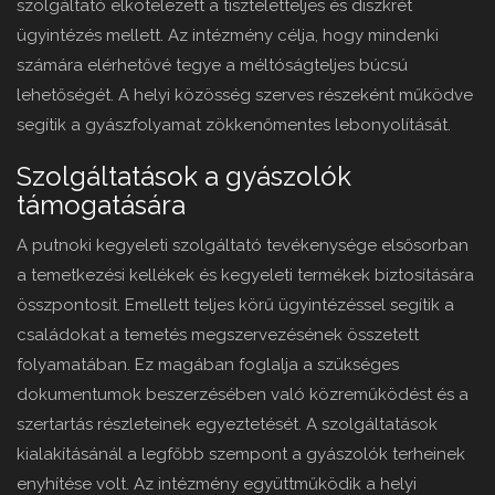
szolgáltató elkötelezett a tiszteletteljes és diszkrét
ügyintézés mellett. Az intézmény célja, hogy mindenki
számára elérhetővé tegye a méltóságteljes búcsú
lehetőségét. A helyi közösség szerves részeként működve
segítik a gyászfolyamat zökkenőmentes lebonyolítását.
Szolgáltatások a gyászolók
támogatására
A putnoki kegyeleti szolgáltató tevékenysége elsősorban
a temetkezési kellékek és kegyeleti termékek biztosítására
összpontosít. Emellett teljes körű ügyintézéssel segítik a
családokat a temetés megszervezésének összetett
folyamatában. Ez magában foglalja a szükséges
dokumentumok beszerzésében való közreműködést és a
szertartás részleteinek egyeztetését. A szolgáltatások
kialakításánál a legfőbb szempont a gyászolók terheinek
enyhítése volt. Az intézmény együttműködik a helyi