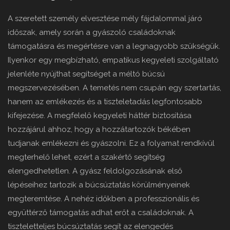
A szeretett személy elvesztése mély fájdalommal járó
időszak, amely során a gyászoló családoknak
támogatásra és megértésre van a legnagyobb szükségük.
Ilyenkor egy megbízható, empatikus kegyeleti szolgáltató
jelenléte nyújthat segítséget a méltó búcsú
megszervezésében. A temetés nem csupán egy szertartás,
hanem az emlékezés és a tiszteletadás legfontosabb
kifejezése. A megfelelő kegyeleti háttér biztosítása
hozzájárul ahhoz, hogy a hozzátartozók békében
tudjanak emlékezni és gyászolni. Ez a folyamat rendkívül
megterhelő lehet, ezért a szakértő segítség
elengedhetetlen. A gyász feldolgozásának első
lépéseihez tartozik a búcsúztatás körülményeinek
megteremtése. A nehéz időkben a professzionális és
együttérző támogatás adhat erőt a családoknak. A
tiszteletteljes búcsúztatás segít az elengedés