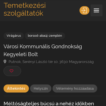
Temetkezési
szolgáltatók
Virágárus
borsod-abaúj-zemplén
Városi Kommunális Gondnokság
Kegyeleti Bolt
Putnok, Serényi László tér 10, 3630 Magyarország
Áttekintés
Helyszín
Vélemény hozzáadása
Méltóságteljes búcsú a nehéz időkben