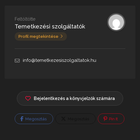
Feltöltötte
Temetkezési szolgáltatók
Profil megtekintése
info@temetkezesiszolgaltatok.hu
Bejelentkezés a könyvjelzők számára
Megosztás
Megosztás
Pin It