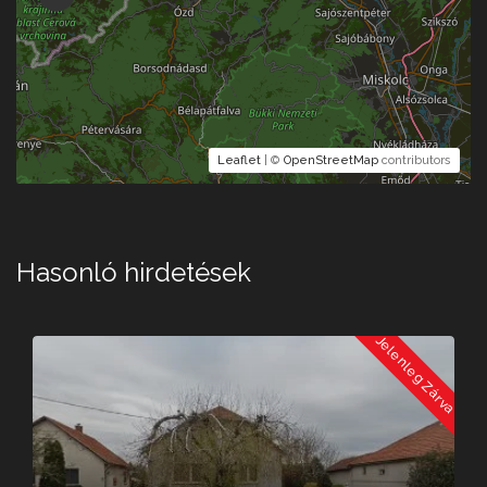
Leaflet
| ©
OpenStreetMap
contributors
Hasonló hirdetések
a
Jelenleg Zárva