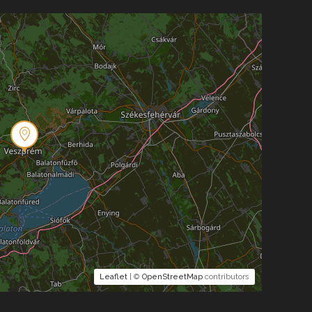
Leaflet
| ©
OpenStreetMap
contributors