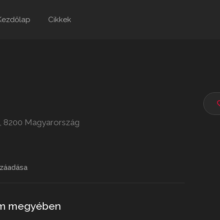
Kezdőlap
Cikkek
., 8200 Magyarország
záadása
ém megyében