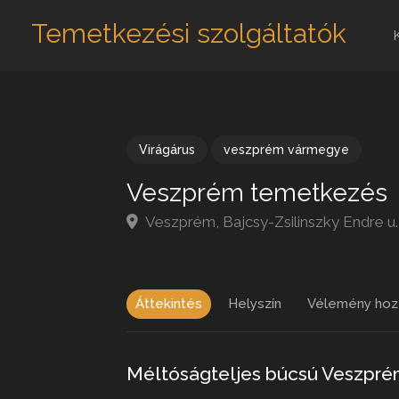
Temetkezési szolgáltatók
Virágárus
veszprém vármegye
Veszprém temetkezés
Veszprém, Bajcsy-Zsilinszky Endre u
Áttekintés
Helyszín
Vélemény hoz
Méltóságteljes búcsú Veszpr