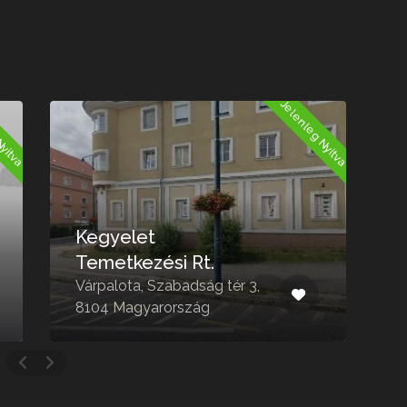
Nyitva
Jelenleg Nyitva
Kegyelet
Temetkezési Rt.
K
Várpalota, Szabadság tér 3,
P
8104 Magyarország
8