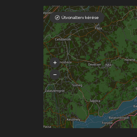
Útvonalterv kérése