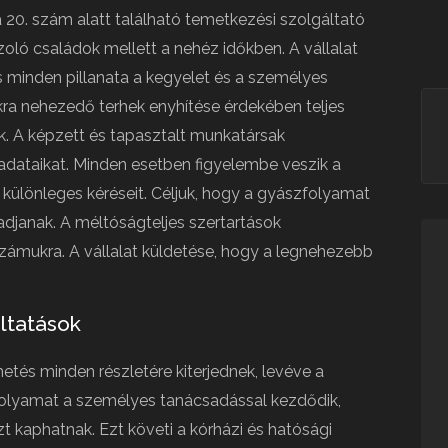
 20. szám alatt található temetkezési szolgáltató
szoló családok mellett a nehéz időkben. A vállalat
s minden pillanata a kegyelet és a személyes
kra nehezedő terhek enyhítése érdekében teljes
k. A képzett és tapasztalt munkatársak
adataikat. Minden esetben figyelembe veszik a
 különleges kéréseit. Céljuk, hogy a gyászfolyamat
janak. A méltóságteljes szertartások
ámukra. A vállalat küldetése, hogy a legnehezebb
ltatások
etés minden részletére kiterjednek, levéve a
 folyamat a személyes tanácsadással kezdődik,
t kaphatnak. Ezt követi a kórházi és hatósági