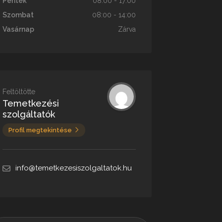
Péntek
08:00 - 17:00
Szombat
08:00 - 14:00
Vasárnap
Zárva
Feltöltötte
Temetkezési
szolgáltatók
Profil megtekintése
info@temetkezesiszolgaltatok.hu