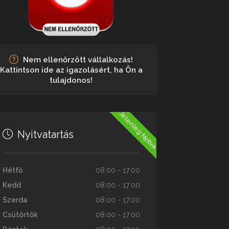
Nem ellenőrzött vállalkozás!
Kattintson ide az igazolásért, ha Ön a
tulajdonos!
Jelenleg Nyitva
Nyitvatartás
Hétfő
08:00 - 17:00
Kedd
08:00 - 17:00
Szerda
08:00 - 17:00
Csütörtök
08:00 - 17:00