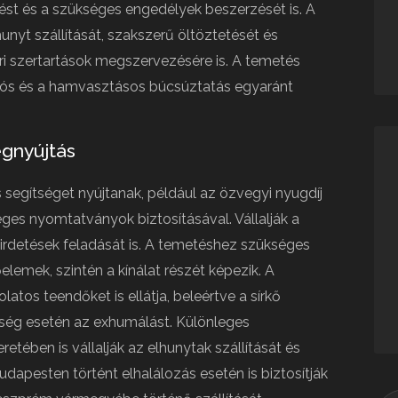
ést és a szükséges engedélyek beszerzését is. A
nyt szállítását, szakszerű öltöztetését és
ri szertartások megszervezésére is. A temetés
ós és a hamvasztásos búcsúztatás egyaránt
égnyújtás
s segítséget nyújtanak, például az özvegyi nyugdíj
ges nyomtatványok biztosításával. Vállalják a
hirdetések feladását is. A temetéshez szükséges
elemek, szintén a kínálat részét képezik. A
atos teendőket is ellátja, beleértve a sírkő
ükség esetén az exhumálást. Különleges
etében is vállalják az elhunytak szállítását és
udapesten történt elhalálozás esetén is biztosítják