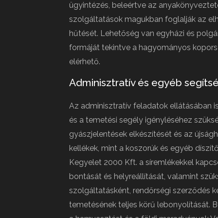
ügyintézés, beleértve az anyakönyveztet
szolgáltatások magukban foglalják az elhu
hűtését. Lehetőség van egyházi és polgá
formáját tekintve a hagyományos kopors
elérhető.
Adminisztratív és egyéb segíts
Az adminisztratív feladatok ellátásában i
és a temetési segély igényléséhez szüksé
gyászjelentések elkészítését és az újság
kellékek, mint a koszorúk és egyéb díszítő
Kegyelet 2000 Kft. a síremlékekkel kapcsol
bontását és helyreállítását, valamint sz
szolgáltatásként, rendőrségi szerződés ker
temetésének teljes körű lebonyolítását. B