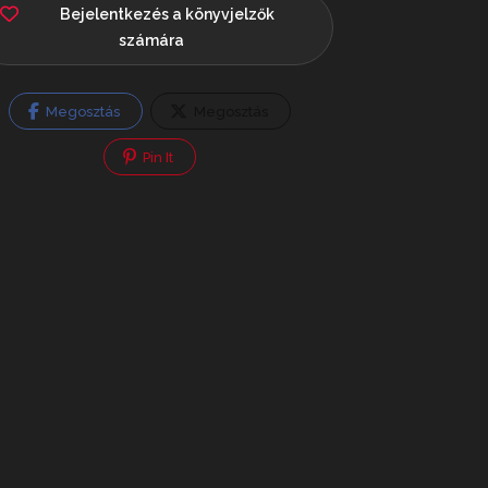
Bejelentkezés a könyvjelzők
számára
Megosztás
Megosztás
Pin It