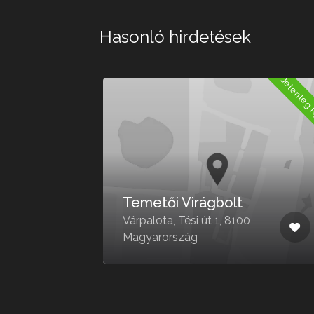
Hasonló hirdetések
Jelenleg Nyitva
Jelenleg 
Temetői Virágbolt
Várpalota, Tési út 1, 8100
Magyarország