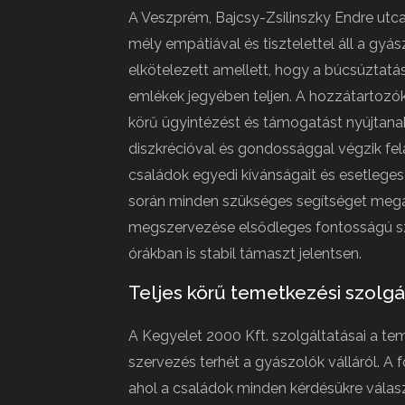
A Veszprém, Bajcsy-Zsilinszky Endre utca
mély empátiával és tisztelettel áll a gyá
elkötelezett amellett, hogy a búcsúztatá
emlékek jegyében teljen. A hozzátartozó
körű ügyintézést és támogatást nyújtana
diszkrécióval és gondossággal végzik fel
családok egyedi kívánságait és esetleges
során minden szükséges segítséget megad
megszervezése elsődleges fontosságú sz
órákban is stabil támaszt jelentsen.
Teljes körű temetkezési szolgá
A Kegyelet 2000 Kft. szolgáltatásai a tem
szervezés terhét a gyászolók válláról. A
ahol a családok minden kérdésükre válasz