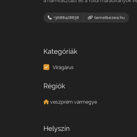
a hamvasztást és a földi maradványok Ve
+3688428838
temetkezesi.hu
Kategóriák
Virágárus
Régiók
veszprém vármegye
Helyszín