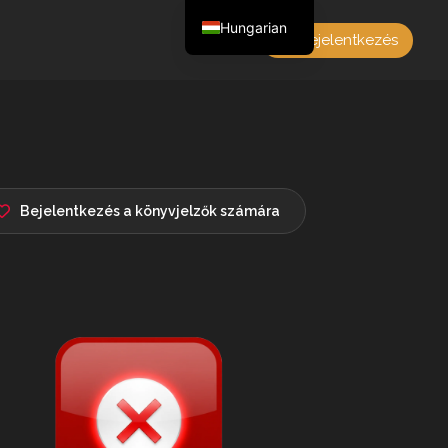
Hungarian
Bejelentkezés
English
Czech
German
Polish
French
Bejelentkezés a könyvjelzők számára