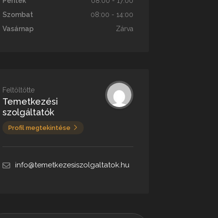
Péntek
08:00 - 17:00
Szombat
08:00 - 14:00
Vasárnap
Zárva
Feltöltötte
Temetkezési
szolgáltatók
Profil megtekintése
info@temetkezesiszolgaltatok.hu