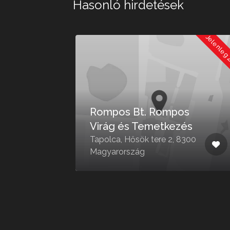
Hasonló hirdetések
Jelenleg Zárva
Jelenleg
Rompos Bt. Rompos
s
Virág és Temetkezés
u.
Tapolca, Hősök tere 2, 8300
g
Magyarország