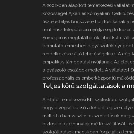
A 2002-ben alapított temetkezési vállalat 
közösséget Ajkán és környékén. Célkitűzés
tiszteletteljes búcsúvételt biztosítsanak 
mint húsz településén nyújtja segítő kezei
Sümegen is megtalálhatók, ahol kulturált 
bemutatótermekben a gyászolók nyugodt 
rendelkezésre álló lehetőségekkel. A cég 
empatikus támogatást nyújtanak. Az élet e
a gyászoló családok mellett. A vállalatot 
professzionális és emberközpontú működé
Teljes körű szolgáltatások a m
A Pilátó Temetkezési Kft. széleskörű szolgá
hogy a végső búcsú a lehető legszemély
mellett a hamvasztásos szertartások megszer
biztosítja az elhunytak méltó szállítását, t
szolgáltatások magukban foglalják a temeté