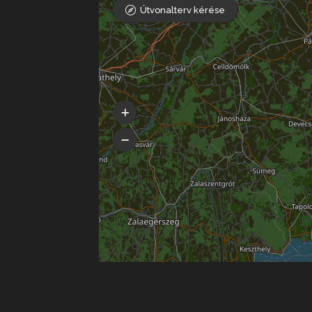
Útvonalterv kérése