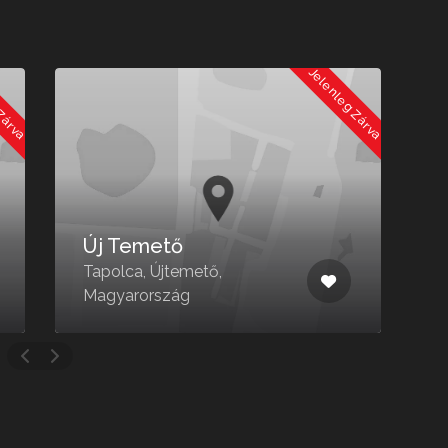
 Zárva
Jelenleg Zárva
Új Temető
Tapolca, Újtemető,
B
Magyarország
8