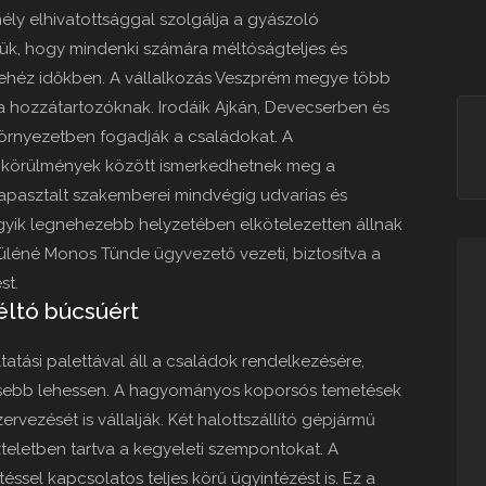
mély elhivatottsággal szolgálja a gyászoló
ük, hogy mindenki számára méltóságteljes és
a nehéz időkben. A vállalkozás Veszprém megye több
t a hozzátartozóknak. Irodáik Ajkán, Devecserben és
környezetben fogadják a családokat. A
körülmények között ismerkedhetnek meg a
tapasztalt szakemberei mindvégig udvarias és
gyik legnehezebb helyzetében elkötelezetten állnak
Süléné Monos Tünde ügyvezető vezeti, biztosítva a
st.
éltó búcsúért
ltatási palettával áll a családok rendelkezésére,
esebb lehessen. A hagyományos koporsós temetések
vezését is vállalják. Két halottszállító gépjármű
iszteletben tartva a kegyeleti szempontokat. A
ssel kapcsolatos teljes körű ügyintézést is. Ez a