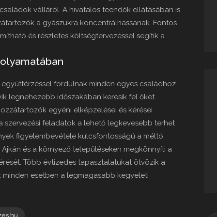
 családok válláról. A hivatalos teendők ellátásában is
tartozók a gyászukra koncentrálhassanak. Fontos
mítható és részletes költségtervezéssel segítik a
folyamatában
s együttérzéssel fordulnak minden egyes családhoz.
ik legnehezebb időszakában keresik fel őket.
hozzátartozók egyéni elképzelései és kérései
 a szervezési feladatok a lehető legkevesebb terhet
ények figyelembevétele kulcsfontosságú a méltó
 Ajkán és a környező településeken megkönnyíti a
rését. Több évtizedes tapasztalatukat ötvözik a
ok minden esetben a legmagasabb kegyeleti
zes.hu