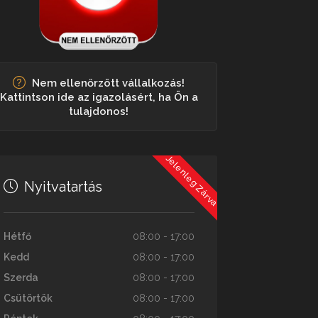
Nem ellenőrzött vállalkozás!
Kattintson ide az igazolásért, ha Ön a
tulajdonos!
Jelenleg Zárva
Nyitvatartás
Hétfő
08:00 - 17:00
Kedd
08:00 - 17:00
Szerda
08:00 - 17:00
Csütörtök
08:00 - 17:00