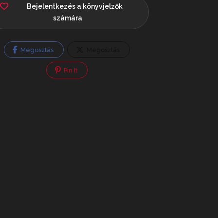
Bejelentkezés a könyvjelzők
számára
Megosztás
Megosztás
Pin It