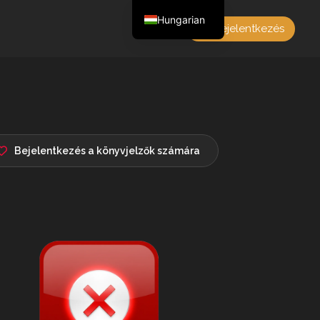
Hungarian
Bejelentkezés
English
Czech
German
Polish
French
Bejelentkezés a könyvjelzők számára