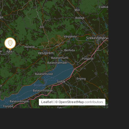
Leaflet
| ©
OpenStreetMap
contributors