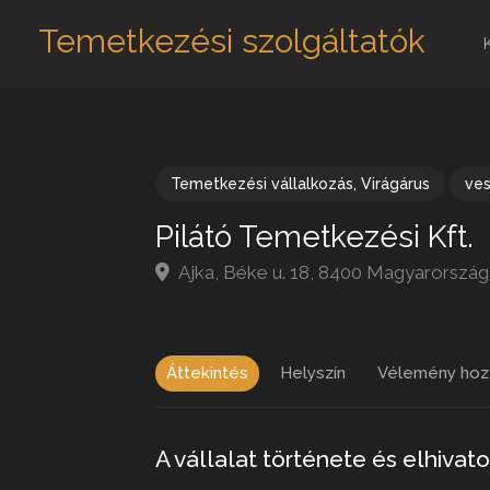
Temetkezési szolgáltatók
Temetkezési vállalkozás
,
Virágárus
ve
Pilátó Temetkezési Kft.
Ajka, Béke u. 18, 8400 Magyarország
Áttekintés
Helyszín
Vélemény hoz
A vállalat története és elhivat