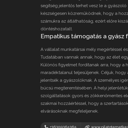
segítség jelentős terhet vesz le a gyászoló
készségesen közreműködnek, hogy a hozzá
számukra az átláthatóság, ezért előre kiszá
döntéshozatalt.
Empatikus támogatás a gyász 
A vállalat munkatársai mély megértéssel é
Tudatában vannak annak, hogy az élet egy
Különös figyelmet fordítanak arra, hogy a 
maradéktalanul teljesüljenek. Céljuk, hogy
jelentsék a gyászolóknak. A személyes ig
búcsú megteremtésében. A helyi jelenlétük
szolgáltatások gyors és zökkenőmentes elé
szakmai hozzáértéssel, hogy a szertartás
elvárásoknak megfeleljenek.
+36309365365
www.pilatotemetke