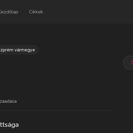
Kezdőlap
Cikkek
szprém vármegye
záadása
ottsága