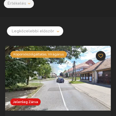
Értékelés
Legközelebbi először
Koporsószolgáltatás, Virágárus
Jelenleg Zárva