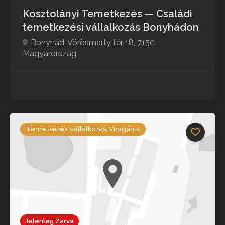
Kosztolányi Temetkezés — Családi
temetkezési vállalkozás Bonyhádon
Bonyhád, Vörösmarty tér 18, 7150
Magyarország
Temetkezési vállalkozás, Virágárus
Jelenleg Zárva