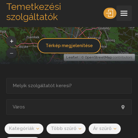
Temetkezési
szolgáltatók
Térkép megjelenítése
Leaflet
| ©
OpenStreetMap
contributors
Kategóriák
Több szűrő
Ár szűrő