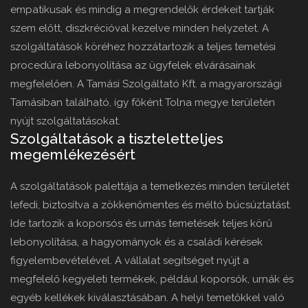
empatikusak és mindig a megrendelők érdekeit tartják
szem előtt, diszkrécióval kezelve minden helyzetet. A
szolgáltatások köréhez hozzátartozik a teljes temetési
procedúra lebonyolítása az ügyfelek elvárásainak
megfelelően. A Tamási Szolgáltató Kft. a magyarországi
Tamásiban található, így főként Tolna megye területén
nyújt szolgáltatásokat.
Szolgáltatások a tiszteletteljes
megemlékezésért
A szolgáltatások palettája a temetkezés minden területét
lefedi, biztosítva a zökkenőmentes és méltó búcsúztatást.
Ide tartozik a koporsós és urnás temetések teljes körű
lebonyolítása, a hagyományok és a családi kérések
figyelembevételével. A vállalat segítséget nyújt a
megfelelő kegyeleti termékek, például koporsók, urnák és
egyéb kellékek kiválasztásában. A helyi temetőkkel való