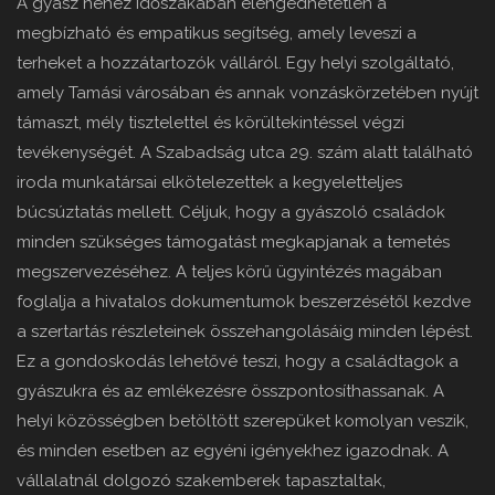
A gyász nehéz időszakában elengedhetetlen a
megbízható és empatikus segítség, amely leveszi a
terheket a hozzátartozók válláról. Egy helyi szolgáltató,
amely Tamási városában és annak vonzáskörzetében nyújt
támaszt, mély tisztelettel és körültekintéssel végzi
tevékenységét. A Szabadság utca 29. szám alatt található
iroda munkatársai elkötelezettek a kegyeletteljes
búcsúztatás mellett. Céljuk, hogy a gyászoló családok
minden szükséges támogatást megkapjanak a temetés
megszervezéséhez. A teljes körű ügyintézés magában
foglalja a hivatalos dokumentumok beszerzésétől kezdve
a szertartás részleteinek összehangolásáig minden lépést.
Ez a gondoskodás lehetővé teszi, hogy a családtagok a
gyászukra és az emlékezésre összpontosíthassanak. A
helyi közösségben betöltött szerepüket komolyan veszik,
és minden esetben az egyéni igényekhez igazodnak. A
vállalatnál dolgozó szakemberek tapasztaltak,