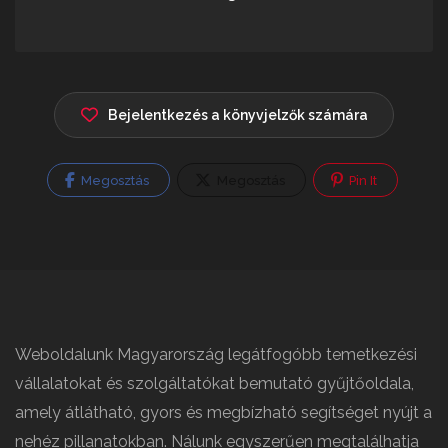
Bejelentkezés a könyvjelzők számára
Megosztás
Megosztás
Pin It
Weboldalunk Magyarország legátfogóbb temetkezési
vállalatokat és szolgáltatókat bemutató gyűjtőoldala,
amely átlátható, gyors és megbízható segítséget nyújt a
nehéz pillanatokban. Nálunk egyszerűen megtalálhatja