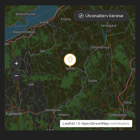
Útvonalterv kérése
Leaflet
| ©
OpenStreetMap
contributors