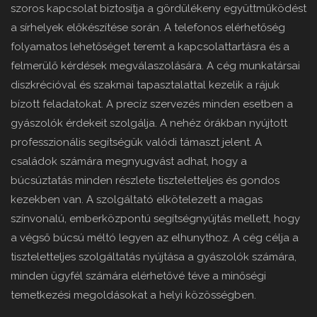
szoros kapcsolat biztosítja a gördülékeny együttműködést
a sírhelyek előkészítése során. A telefonos elérhetőség
folyamatos lehetőséget teremt a kapcsolattartásra és a
felmerülő kérdések megválaszolására. A cég munkatársai
diszkrécióval és szakmai tapasztalattal kezelik a rájuk
bízott feladatokat. A precíz szervezés minden esetben a
gyászolók érdekeit szolgálja. A nehéz órákban nyújtott
professzionális segítségük valódi támaszt jelent. A
családok számára megnyugvást adhat, hogy a
búcsúztatás minden részlete tiszteletteljes és gondos
kezekben van. A szolgáltató elkötelezett a magas
színvonalú, emberközpontú segítségnyújtás mellett, hogy
a végső búcsú méltó legyen az elhunythoz. A cég célja a
tiszteletteljes szolgáltatás nyújtása a gyászolók számára,
minden ügyfél számára elérhetővé téve a minőségi
temetkezési megoldásokat a helyi közösségben.