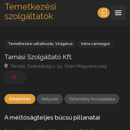
Temetkezési
szolgáltatók
Temetkezési vállalkozás
,
Virágárus
tolna vármegye
Tamási Szolgáltató Kft.
Tamási, Szabadság u. 29, 7090 Magyarország
Áttekintés
Helyszín
Vélemény hozzáadása
A méltóságteljes búcsú pillanatai