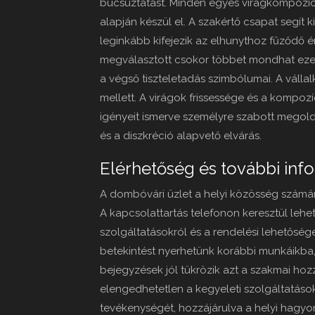
búcsúztatást. Minden egyes virágkompozíci
alapján készül el. A szakértő csapat segít 
leginkább kifejezik az elhunythoz fűződő ér
megválasztott csokor többet mondhat ezer
a végső tiszteletadás szimbólumai. A válla
mellett. A virágok frissessége és a kompoz
igényeit ismerve személyre szabott megol
és a diszkréció alapvető elvárás.
Elérhetőség és további inf
A dombóvári üzlet a helyi közösség számár
A kapcsolattartás telefonon keresztül lehe
szolgáltatásokról és a rendelési lehetőség
betekintést nyerhetünk korábbi munkáikba,
bejegyzések jól tükrözik azt a szakmai hozzá
elengedhetetlen a kegyeleti szolgáltatáso
tevékenységét, hozzájárulva a helyi hagy