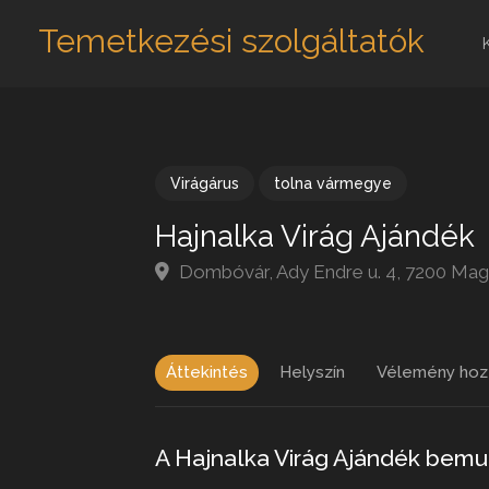
Temetkezési szolgáltatók
Virágárus
tolna vármegye
Hajnalka Virág Ajándék
Dombóvár, Ady Endre u. 4, 7200 Ma
Áttekintés
Helyszín
Vélemény hoz
A Hajnalka Virág Ajándék bem