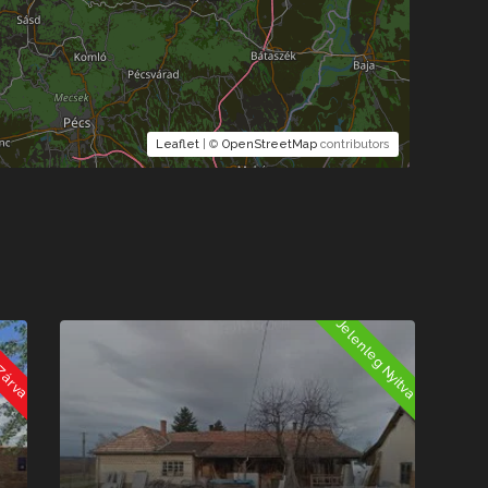
Leaflet
| ©
OpenStreetMap
contributors
Jelenleg Nyitva
 Zárva