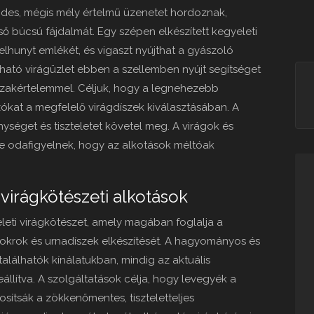
des, mégis mély értelmű üzenetet hordoznak,
égső búcsú fájdalmát. Egy szépen elkészített kegyeleti
lhunyt emlékét, és vigaszt nyújthat a gyászoló
ató virágüzlet ebben a szellemben nyújt segítséget
szakértelemmel. Céljuk, hogy a legnehezebb
ókat a megfelelő virágdíszek kiválasztásában. A
séget és tiszteletet követel meg. A virágok és
re odafigyelnek, hogy az alkotások méltóak
 virágkötészeti alkotások
eleti virágkötészet, amely magában foglalja a
sokrok és urnadíszek elkészítését. A hagyományos és
lálhatók kínálatukban, mindig az aktuális
állítva. A szolgáltatások célja, hogy levegyék a
osítsák a zökkenőmentes, tiszteletteljes