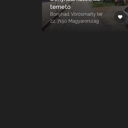
temető
u.
Bonyhád, Vörösmarty tér
22, 7150 Magyarország