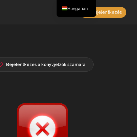
Hungarian
Bejelentkezés
English
Czech
German
Polish
French
Bejelentkezés a könyvjelzők számára