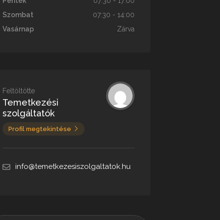
Péntek
07:30 - 17:00
Szombat
07:30 - 14:00
Vasárnap
Zárva
Feltöltötte
Temetkezési
szolgáltatók
Profil megtekintése
info@temetkezesiszolgaltatok.hu