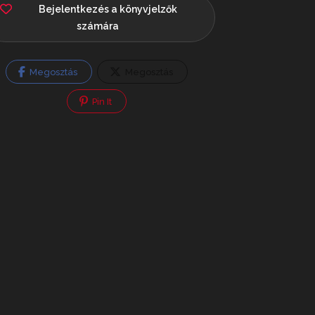
Bejelentkezés a könyvjelzők
számára
Megosztás
Megosztás
Pin It