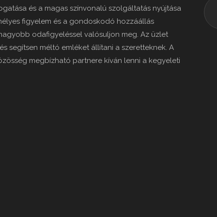
gatása és a magas színvonalú szolgáltatás nyújtása
mélyes figyelem és a gondoskodó hozzáállás
nagyobb odafigyeléssel valósuljon meg. Az üzlet
 és segítsen méltó emléket állítani a szeretteknek. A
közösség megbízható partnere kíván lenni a kegyeleti