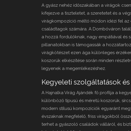
A gyász nehéz időszakában a virágok csen
kifejezve a tiszteletet, a szeretetet és a v
virágkompozíció méltó módon idézi fel az e
családtagok számára. A Dombóváron találh
a hozzá fordulóknak, nagy empátiával és 
pillanatokban is támogassák a hozzátartoz
virágkötészet ezen ága különleges érzékeny
koszorúk elkészítése során minden részlet
legyenek a megemlékezéshez.
Kegyeleti szolgáltatások és
A Hajnalka Virág Ajándék fő profilja a kegy
különböző típusú és méretű koszorúk, sírc
modern stílusú kompozíciók egyaránt megta
évszaknak megfelelő, friss virágokból össze
terhet a gyászoló családok válláról, és bizt