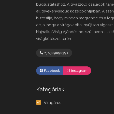
búcsúztatáshoz. A gyászoló családok támo
áll tevékenységük középpontjában. A sze
biztosítja, hogy minden megrendelés a leg
célja, hogy a virágok által nyújtson vigaszt
Hajnalka Virág Ajándék hosszú távon is a 
virágkötészet terén.
+36309890394
Facebook
Instagram
Kategóriák
Virágárus