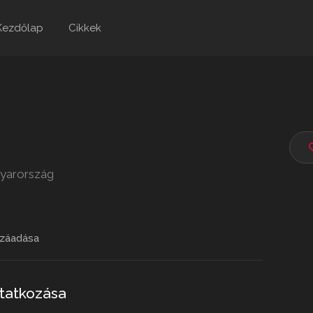
Kezdőlap
Cikkek
gyarország
záadása
utatkozása