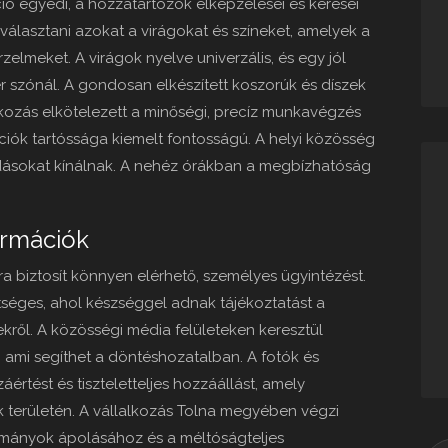
ó egyedi, a hozzátartozók elképzelései és kérései
kiválasztani azokat a virágokat és színeket, amelyek a
zelmeket. A virágok nyelve univerzális, és egy jól
 szónál. A gondosan elkészített koszorúk és díszek
lkozás elkötelezett a minőségi, precíz munkavégzés
íciók tartóssága kiemelt fontosságú. A helyi közösség
dásokat kínálnak. A nehéz órákban a megbízhatóság
ormációk
a biztosít könnyen elérhető, személyes ügyintézést.
tséges, ahol készséggel adnak tájékoztatást a
ekről. A közösségi média felületeken keresztül
 ami segíthet a döntéshozatalban. A fotók és
értést és tiszteletteljes hozzáállást, amely
k területén. A vállalkozás Tolna megyében végzi
ományok ápolásához és a méltóságteljes