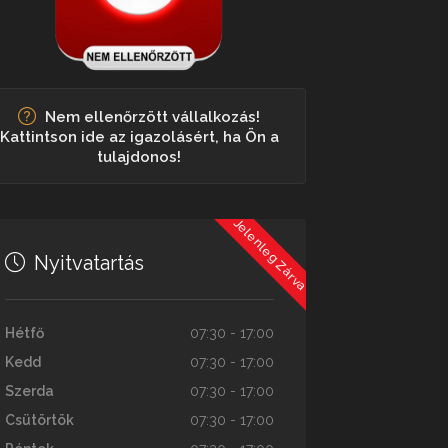
Nem ellenőrzött vállalkozás!
Kattintson ide az igazolásért, ha Ön a
tulajdonos!
Jelenleg Zárva
Nyitvatartás
Hétfő
07:30 - 17:00
Kedd
07:30 - 17:00
Szerda
07:30 - 17:00
Csütörtök
07:30 - 17:00