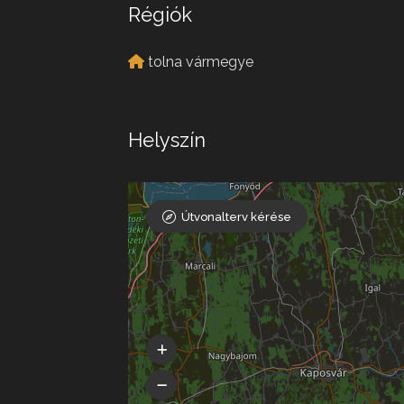
Régiók
tolna vármegye
Helyszín
Útvonalterv kérése