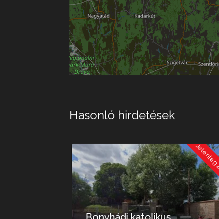
Hasonló hirdetések
Jelenleg Zárva
Jelenleg
Bonyhádi katolikus