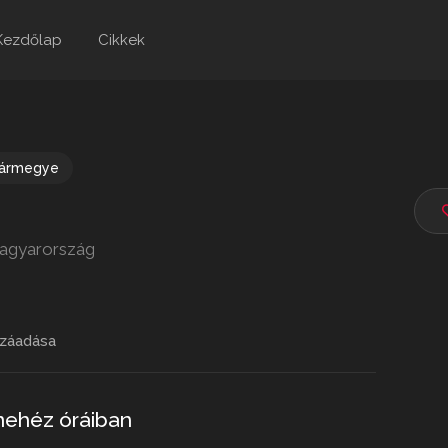
Kezdőlap
Cikkek
vármegye
Magyarország
záadása
nehéz óráiban