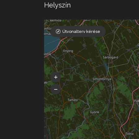
Helyszín
Útvonalterv kérése