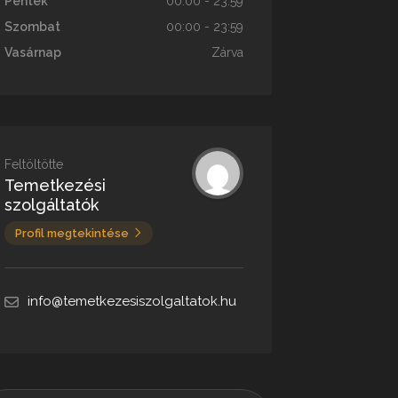
Péntek
00:00 - 23:59
Szombat
00:00 - 23:59
Vasárnap
Zárva
Feltöltötte
Temetkezési
szolgáltatók
Profil megtekintése
info@temetkezesiszolgaltatok.hu