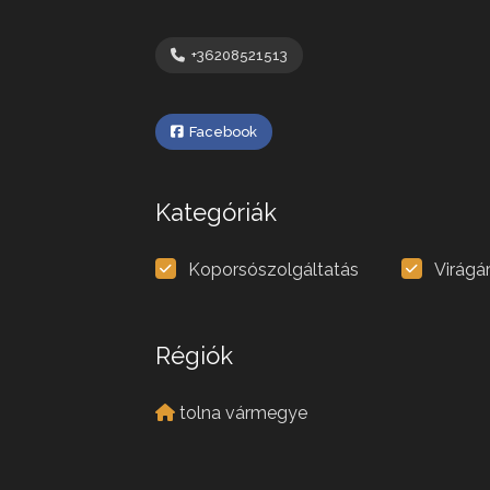
+36208521513
Facebook
Kategóriák
Koporsószolgáltatás
Virágá
Régiók
tolna vármegye