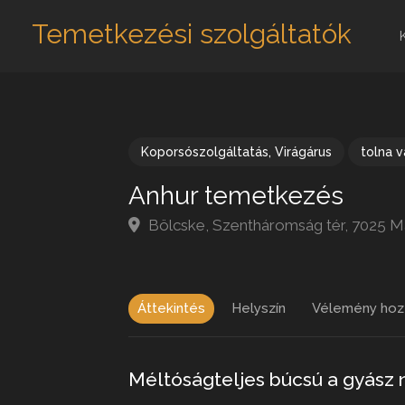
Temetkezési szolgáltatók
Koporsószolgáltatás
,
Virágárus
tolna 
Anhur temetkezés
Bölcske, Szentháromság tér, 7025 
Áttekintés
Helyszín
Vélemény hoz
Méltóságteljes búcsú a gyász 