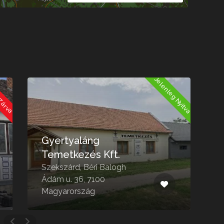
g Zárva
Jelenleg Zárva
Újdombóvári temető
Dombóvár, Horvay János
utca, 7200 Magyarország