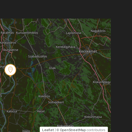
Leaflet
| ©
OpenStreetMap
contributors