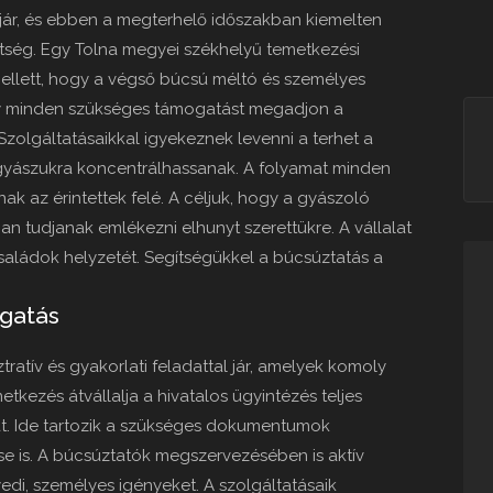
 jár, és ebben a megterhelő időszakban kiemelten
ítség. Egy Tolna megyei székhelyű temetkezési
mellett, hogy a végső búcsú méltó és személyes
ogy minden szükséges támogatást megadjon a
zolgáltatásaikkal igyekeznek levenni a terhet a
 gyászukra koncentrálhassanak. A folyamat minden
nak az érintettek felé. A céljuk, hogy a gyászoló
 tudjanak emlékezni elhunyt szerettükre. A vállalat
családok helyzetét. Segítségükkel a búcsúztatás a
ogatás
atív és gyakorlati feladattal jár, amelyek komoly
tkezés átvállalja a hivatalos ügyintézés teljes
at. Ide tartozik a szükséges dokumentumok
se is. A búcsúztatók megszervezésében is aktív
edi, személyes igényeket. A szolgáltatásaik