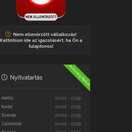
Nem ellenőrzött vállalkozás!
Kattintson ide az igazolásért, ha Ön a
tulajdonos!
Jelenleg Nyitva
Nyitvatartás
Hétfő
00:00 - 23:59
Kedd
00:00 - 23:59
Szerda
00:00 - 23:59
Csütörtök
00:00 - 23:59