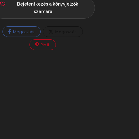
Bejelentkezés a könyvjelzők
számára
Megosztás
Megosztás
Pin It