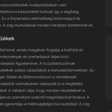
 a koszorúidézetek kiválasztásában való
i telefonos készenlétet biztosít, így a segítség
 Ez a folyamatos elérhetőség biztonságot és
n. A cég munkatársai minden kérdésre türelemmel és
llékek
ttát kínál, amely magában foglalja a belföldi és
rendezvények és szertartások teljes körű
e kiterjedő figyelemmel. A hozzátartozóknak
kellékek széles választékát a bemutatótermekben. Az
ján, Bátán és Bátmonostoron is rendelkezik
 családok személyesen válasszák ki a megfelelő
ket. A vállalat célja, hogy minden részletében a
eljes és személyre szabott megoldásokat kínálva. A
és garantálja a méltóságteljes búcsúztatást. A cég