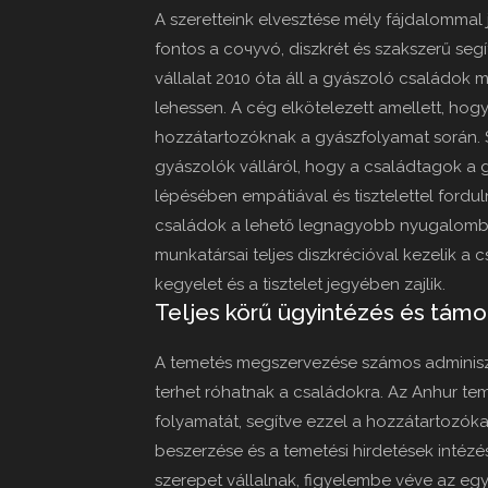
A szeretteink elvesztése mély fájdalommal
fontos a сочуvó, diszkrét és szakszerű seg
vállalat 2010 óta áll a gyászoló családok 
lehessen. A cég elkötelezett amellett, h
hozzátartozóknak a gyászfolyamat során. S
gyászolók válláról, hogy a családtagok a
lépésében empátiával és tisztelettel fordul
családok a lehető legnagyobb nyugalomban
munkatársai teljes diszkrécióval kezelik a 
kegyelet és a tisztelet jegyében zajlik.
Teljes körű ügyintézés és tám
A temetés megszervezése számos adminisztr
terhet róhatnak a családokra. Az Anhur teme
folyamatát, segítve ezzel a hozzátartozók
beszerzése és a temetési hirdetések intézé
szerepet vállalnak, figyelembe véve az egy