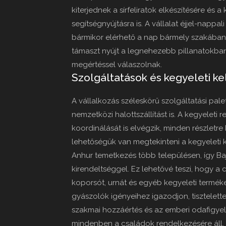
kiterjednek a sírfeliratok elkészítésére és
segítségnyújtásra is. A vállalat éjjel-nappal
bármikor elérhető a nap bármely szakában.
támaszt nyújt a legnehezebb pillanatokba
megértéssel válaszolnak.
Szolgáltatások és kegyeleti ke
A vállalkozás széleskörű szolgáltatási pale
nemzetközi halottszállítást is. A kegyeleti 
koordinálását is elvégzik, minden részletr
lehetőségük van megtekinteni a kegyeleti 
Anhur temetkezés több településen, így Ba
kirendeltséggel. Ez lehetővé teszi, hogy a
koporsót, urnát és egyéb kegyeleti terméke
gyászolók igényeihez igazodjon, tisztelett
szakmai hozzáértés és az emberi odafigyel
mindenben a családok rendelkezésére áll.