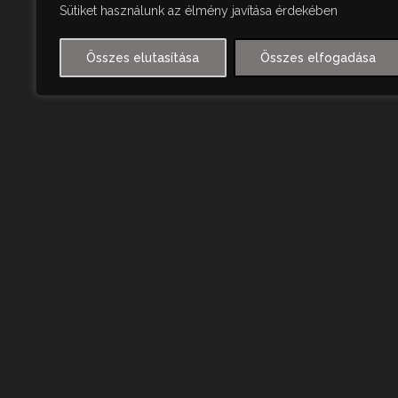
Sütiket használunk az élmény javítása érdekében
Összes elutasítása
Összes elfogadása