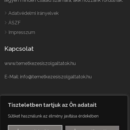
legyen minden család számára, akik hozzánk fordulnak.
Adatvédelmi irányelvek
ÁSZF
Impresszum
Kapcsolat
www.temetkezesiszolgaltatok.hu
E-Mail: info@temetkezesiszolgaltatok.hu
French
Polish
Tiszteletben tartjuk az Ön adatait
German
© Minden jog fenntartva
Sütiket használunk az élmény javítása érdekében
Czech
English