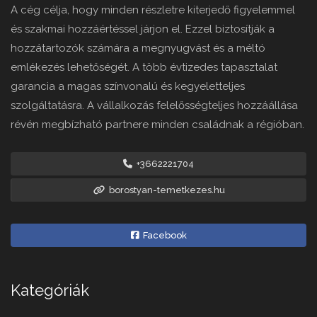
A cég célja, hogy minden részletre kiterjedő figyelemmel
és szakmai hozzáértéssel járjon el. Ezzel biztosítják a
hozzátartozók számára a megnyugvást és a méltó
emlékezés lehetőségét. A több évtizedes tapasztalat
garancia a magas színvonalú és kegyeletteljes
szolgáltatásra. A vállalkozás felelősségteljes hozzáállása
révén megbízható partnere minden családnak a régióban.
+3662221704
borostyan-temetkezes.hu
Facebook
Kategóriák