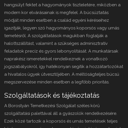
hangsúlyt fektet a hagyományok tiszteletére, miközben a
modern kor elvárásainak is megfelel. A búcsúztatás
módját minden esetben a család egyéni kéréseihez
igazítják, legyen szó hagyományos koporsós vagy urnás
temetésről. A szolgáltatások magukban foglalják a
halottszállítást, valamint a szükséges adminisztratív
feladatok precíz és gyors lebonyolítását. A munkatársak
naprakész ismeretekkel rendelkeznek a vonatkozó
jogszabályokról, így hatékonyan segítik a hozzátartozókat
a hivatalos ügyek útvesztőjében. A méltóságteljes búcsú
megszervezése minden esetben a legfőbb prioritás.
Szolgáltatások és tájékoztatás
A Borostyán Temetkezési Szolgálat széles körű
szolgáltatási palettával áll a gyászolók rendelkezésére.
Ezek közé tartozik a koporsós és urnás temetések teljes