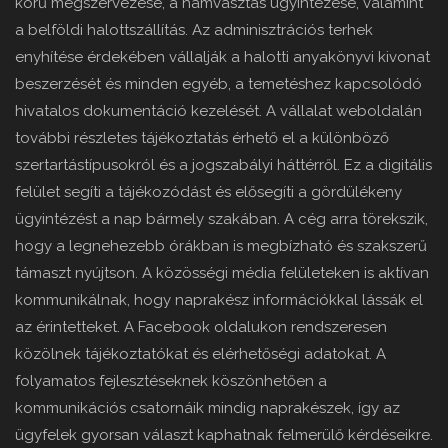
körű megszervezése, a hamvasztás ügyintézése, valamint
a belföldi halottszállítás. Az adminisztrációs terhek
enyhítése érdekében vállalják a halotti anyakönyvi kivonat
beszerzését és minden egyéb, a temetéshez kapcsolódó
hivatalos dokumentáció kezelését. A vállalat weboldalán
további részletes tájékoztatás érhető el a különböző
szertartástípusokról és a jogszabályi háttérről. Ez a digitális
felület segíti a tájékozódást és elősegíti a gördülékeny
ügyintézést a nap bármely szakában. A cég arra törekszik,
hogy a legnehezebb órákban is megbízható és szakszerű
támaszt nyújtson. A közösségi média felületeken is aktívan
kommunikálnak, hogy naprakész információkkal lássák el
az érintetteket. A Facebook oldalukon rendszeresen
közölnek tájékoztatókat és elérhetőségi adatokat. A
folyamatos fejlesztéseknek köszönhetően a
kommunikációs csatornáik mindig naprakészek, így az
ügyfelek gyorsan választ kaphatnak felmerülő kérdéseikre.