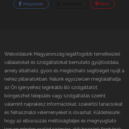
Megosztás
Megosztás
Pin It
Weboldalunk Magyarország legátfogóbb temetkezési
vállalatokat és szolgáltatókat bemutató gyűjtőoldala,
amely átlátható, gyors és megbízható segítséget nyújt a
nehéz pillanatokban. Nálunk egyszerűen megtalálhatja
az Ön igényeihez leginkább illő szolgáltatót,
böngészhet település vagy szolgáltatás szerint,
valamint naprakész információkat, szakértői tanácsokat
és felhasználói véleményeket is olvashat. Küldetésünk,
hogy az elbúcsúzás méltóságteljes és megnyugtató