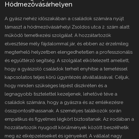
Hódmezővásárhelyen
A gyász nehéz időszakában a családok számára nyújt
támaszt a hódmezővásárhelyi Zsoldos utca 2. szám alatt
működő temetkezési szolgálat. A hozzátartozók
elvesztése mély fájdalommal jár, és ebben az érzelmileg
megterhelő helyzetben elengedhetetlen a professzionális
és együttérző segítség. A szolgálat elkötelezett amellett,
hogy a gyászoló családok terheit enyhítse a temetéssel
kapcsolatos teljes körű ügyintézés átvállalásával. Céljuk,
hogy minden szükséges lépést diszkréten és a
legnagyobb tisztelettel kezeljenek, lehetővé téve a
családok számára, hogy a gyászra és az emlékezésre
összpontosíthassanak. A személyes találkozók során
empatikus és figyelmes légkört biztosítanak. Az irodában a
hozzátartozók nyugodt körülmények között beszélhetik
meg az elképzeléseiket és igényeiket. A vállalat nagy