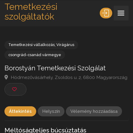
Temetkezési
szolgáltatók
Temetkezési vállalkozás
,
Virágárus
csongrád-csanád vármegye
Borostyán Temetkezési Szolgálat
Hódmezővásárhely, Zsoldos u. 2, 6800 Magyarors
Áttekintés
Helyszín
Vélemény hozzáadása
Méltóságteljes búcsúztatás