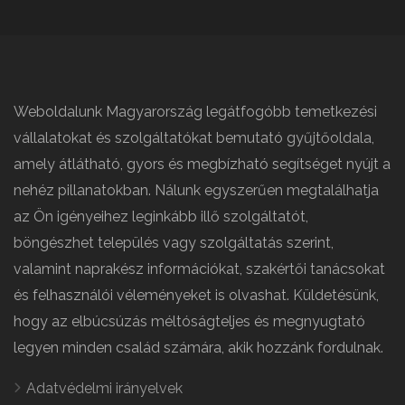
Weboldalunk Magyarország legátfogóbb temetkezési
vállalatokat és szolgáltatókat bemutató gyűjtőoldala,
amely átlátható, gyors és megbízható segítséget nyújt a
nehéz pillanatokban. Nálunk egyszerűen megtalálhatja
az Ön igényeihez leginkább illő szolgáltatót,
böngészhet település vagy szolgáltatás szerint,
valamint naprakész információkat, szakértői tanácsokat
és felhasználói véleményeket is olvashat. Küldetésünk,
hogy az elbúcsúzás méltóságteljes és megnyugtató
legyen minden család számára, akik hozzánk fordulnak.
Adatvédelmi irányelvek