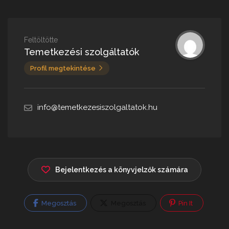
Feltöltötte
Temetkezési szolgáltatók
Profil megtekintése
info@temetkezesiszolgaltatok.hu
Bejelentkezés a könyvjelzők számára
Megosztás
Megosztás
Pin It