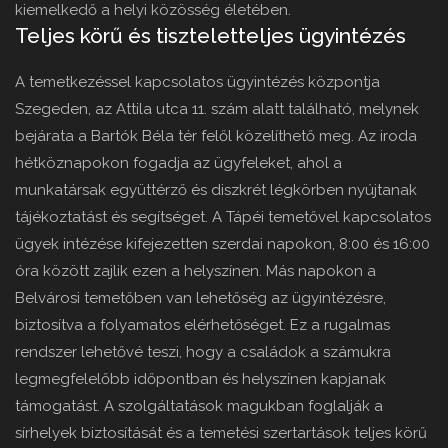
kiemelkedő a helyi közösség életében.
Teljes körű és tiszteletteljes ügyintézés
A temetkezéssel kapcsolatos ügyintézés központja
Szegeden, az Attila utca 11. szám alatt található, melynek
bejárata a Bartók Béla tér felől közelíthető meg. Az iroda
hétköznapokon fogadja az ügyfeleket, ahol a
munkatársak együttérző és diszkrét légkörben nyújtanak
tájékoztatást és segítséget. A Tápéi temetővel kapcsolatos
ügyek intézése kifejezetten szerdai napokon, 8:00 és 16:00
óra között zajlik ezen a helyszínen. Más napokon a
Belvárosi temetőben van lehetőség az ügyintézésre,
biztosítva a folyamatos elérhetőséget. Ez a rugalmas
rendszer lehetővé teszi, hogy a családok a számukra
legmegfelelőbb időpontban és helyszínen kapjanak
támogatást. A szolgáltatások magukban foglalják a
sírhelyek biztosítását és a temetési szertartások teljes körű