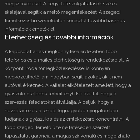
megszervezését. A kegyeleti szolgáltatások széles
skálájával segítik a méltó megemlékezést. A szegedi
temetkezes.hu weboldalon keresztül további hasznos
információk érhetők el.
Elérhetőség és további információk
A kapcsolattartás megkönnyítése érdekében több
telefonos és e-mailes elérhetőség is rendelkezésre áll. A
központi iroda tömegközlekedéssel is könnyen
megközelíthető, ami nagyban segíti azokat, akik nem
autóval érkeznek. A vállalat elkötelezett amellett, hogy a
gyászoló családok terheit enyhítse azáltal, hogy a
szervezési feladatokat átvállalja. A céljuk, hogy a
hozzátartozók a lehető legnagyobb nyugalomban
tudjanak a gyászukra és az emlékezésre koncentrálni. A
több szegedi temető üzemeltetésében szerzett
tapasztalat garancia a magas színvonalú és megbízható