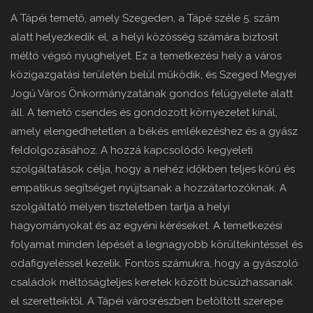
A Tápéi temető, amely Szegeden, a Tápé széle 5. szám
alatt helyezkedik el, a helyi közösség számára biztosít
méltó végső nyughelyet. Ez a temetkezési hely a város
közigazgatási területén belül működik, és Szeged Megyei
Jogú Város Önkormányzatának gondos felügyelete alatt
áll. A temető csendes és gondozott környezetet kínál,
amely elengedhetetlen a békés emlékezéshez és a gyász
feldolgozásához. A hozzá kapcsolódó kegyeleti
szolgáltatások célja, hogy a nehéz időkben teljes körű és
empatikus segítséget nyújtsanak a hozzátartozóknak. A
szolgáltató mélyen tiszteletben tartja a helyi
hagyományokat és az egyéni kéréseket. A temetkezési
folyamat minden lépését a legnagyobb körültekintéssel és
odafigyeléssel kezelik. Fontos számukra, hogy a gyászoló
családok méltóságteljes keretek között búcsúzhassanak
el szeretteiktől. A Tápéi városrészben betöltött szerepe