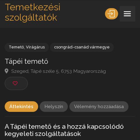
Temetkezési
szolgáltatók
Temető
,
Virágárus
csongrád-csanád vármegye
Tápéi temető
Szeged, Tápé széle 5, 6753 Magyarország
Áttekintés
Helyszín
Vélemény hozzáadása
A Tápéi temető és a hozzá kapcsolódó
kegyeleti szolgáltatások