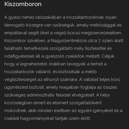
Kiszomboron
A gyász nehéz időszakában a hozzátartozóknak olyan
támogató közegre van szükségük, amely méltósággal és
empátiával segíti őket a végső búcsú megszervezésében.
Kiszombor szívében, a Nagyszentmiklósi utca 7. szám alatt
található temetkezési szolgáltató mély tisztelettel és
odafigyeléssel áll a gyászoló családok mellett. Céljuk,
hogy a legnehezebb órákban levegyék a terhet a
hozzátartozók válláról, és biztosítsák a méltó
végtisztességet az elhunyt számára. A vállalat teljes körű
ügyintézést biztosít, amely magában foglalja az összes
szükséges adminisztratív feladat elvégzését. A helyi
közösségben ismert és elismert szolgáltatóként
működnek, akik minden esetben az egyéni igényeket és a
családi hagyományokat tartják szem előtt.