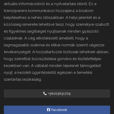
aktuális információkról és a nyitvatartási időről. Ez a
transzparens kommunikáció hozzájárul a bizalom
kiépítéséhez a nehéz időszakban. A helyi jelenlét és a
közösség ismerete lehetővé teszi, hogy személyre szabott
és figyelmes segítséget nyújtsanak minden gyászoló
családnak. A cég elkötelezett amellett, hogy a
legmagasabb szakmai és etikai normák szerint végezze
tevékenységét. A hozzátartozók biztosak lehetnek abban,
hogy szerettük búcsúztatása gondos és tiszteletteljes
kezekben van. A vállalat minden lépésnél támogatást
nyújt, a kezdeti ügyintézéstől egészen a temetési
szertartás lezárásáig.
+36203631729
Facebook