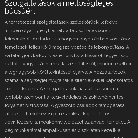
Szolgáltatások a méltóságteljes
búcsúért
A temetkezési szolgáltatások széleskörűek, lefedve
minden olyan igényt, amely a búcsúztatás során
felmerülhet. Ide tartozik a hagyományos és hamvasztásos
temetések teljes körű megszervezése és lebonyolítása. A
vállalat gondoskodik az elhunyt szállításáról, legyen szó
belföldi vagy akár nemzetközi szállításról, minden esetben
a legnagyobb körültekintéssel eljárva. A hozzátartozók
számára segítséget nyújtanak a síremlékekkel kapcsolatos
kérdésekben is. A szolgáltatások kialakítása során a
legfőbb szempont a kegyeletteljes és zökkenőmentes
folyamat biztosítása. A gyászoló családok támogatása
kiterjed a temetkezési pénztárakkal kapcsolatos
ügyintézésre is, megkönnyítve ezzel az anyagi terheket. A
cég munkatársai empatikusan és diszkréten kezelik a