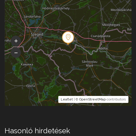
Leaflet
| ©
OpenStreetMap
contributors
Hasonló hirdetések