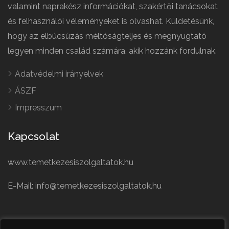
valamint naprakész információkat, szakértői tanácsokat
és felhasználói véleményeket is olvashat. Küldetésünk,
hogy az elbúcsúzás méltóságteljes és megnyugtató
legyen minden család számára, akik hozzánk fordulnak.
Adatvédelmi irányelvek
ÁSZF
Impresszum
Kapcsolat
www.temetkezesiszolgaltatok.hu
E-Mail: info@temetkezesiszolgaltatok.hu
French
Polish