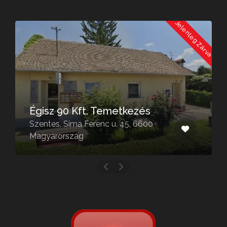
a
Jelenleg Zárva
Égisz 90 Kft. Temetkezés
Szentes, Sima Ferenc u. 45, 6600
Magyarország