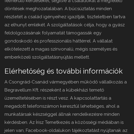
felmerülő kérdéseket, segítve a családokat a megfelelő
döntések meghozatalában. A búcsúztatás minden
részletét a család igényeihez igazítják, tiszteletben tartva
az elhunyt emlékét. A szolgáltatások célja, hogy a gyász
feldolgozásának folyamatát támogassák egy
gondoskodó és professzionális háttérrel. A vállalat
elkötelezett a magas színvonalú, mégis személyes és
emberközeli szolgáltatásnyújtás mellett.
Elérhetőség és további információk
A Csongrád-Csanád vármegyében működő vállalkozás a
Begravellum Kft. részeként a kübekházi temető
üzemeltetésében is részt vesz. A kapcsolattartás a
megadott telefonszámon keresztül lehetséges, ahol a
munkatársak készséggel állnak rendelkezésre minden
kérdésben. Az Írisz Temetkezés a közösségi médiában is
jelen van, Facebook-oldalukon tájékoztatást nyújtanak az