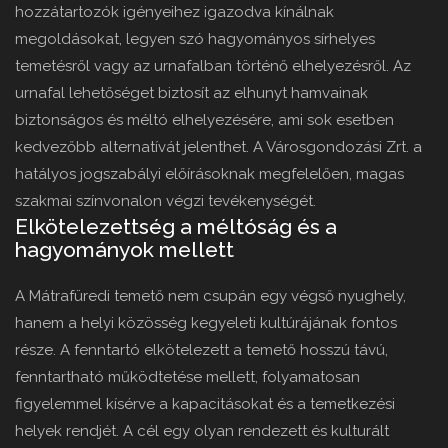
hozzátartozók igényeihez igazodva kínálnak
megoldásokat, legyen szó hagyományos sírhelyes
temetésről vagy az urnafalban történő elhelyezésről. Az
urnafal lehetőséget biztosít az elhunyt hamvainak
biztonságos és méltó elhelyezésére, ami sok esetben
kedvezőbb alternatívát jelenthet. A Városgondozási Zrt. a
hatályos jogszabályi előírásoknak megfelelően, magas
szakmai színvonalon végzi tevékenységét.
Elkötelezettség a méltóság és a
hagyományok mellett
A Mátrafüredi temető nem csupán egy végső nyughely,
hanem a helyi közösség kegyeleti kultúrájának fontos
része. A fenntartó elkötelezett a temető hosszú távú,
fenntartható működtetése mellett, folyamatosan
figyelemmel kísérve a kapacitásokat és a temetkezési
helyek rendjét. A cél egy olyan rendezett és kulturált