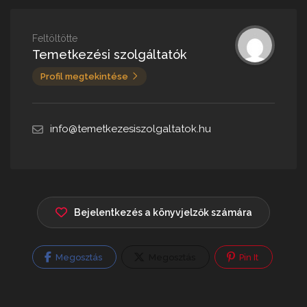
Feltöltötte
Temetkezési szolgáltatók
Profil megtekintése
info@temetkezesiszolgaltatok.hu
Bejelentkezés a könyvjelzők számára
Megosztás
Megosztás
Pin It