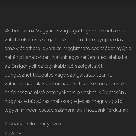
Weboldalunk Magyarország legátfogóbb temetkezési
vállalatokat és szolgáltatókat bemutató gyűjtőoldala,
amely átlátható, gyors és megbízható segítséget nyújt a
nehéz pillanatokban. Nálunk egyszerűen megtalálhatja
az Ön igényeihez leginkább illő szolgáltatót,
böngészhet település vagy szolgáltatás szerint,
valamint naprakész információkat, szakértői tanácsokat
és felhasználói véleményeket is olvashat. Küldetésünk,
hogy az elbúcsúzás méltóságteljes és megnyugtató
legyen minden család számára, akik hozzánk fordulnak.
Adatvédelmi irányelvek
ÁSZF