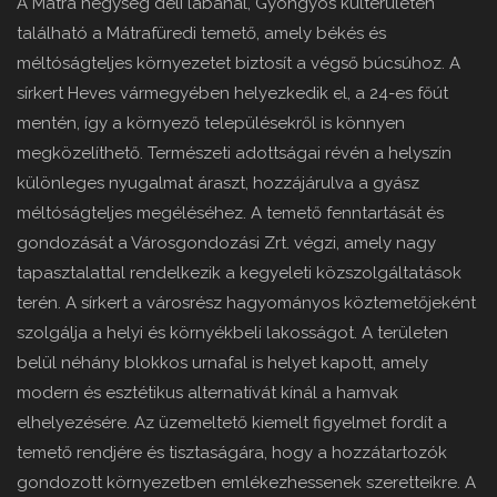
A Mátra hegység déli lábánál, Gyöngyös külterületén
található a Mátrafüredi temető, amely békés és
méltóságteljes környezetet biztosít a végső búcsúhoz. A
sírkert Heves vármegyében helyezkedik el, a 24-es főút
mentén, így a környező településekről is könnyen
megközelíthető. Természeti adottságai révén a helyszín
különleges nyugalmat áraszt, hozzájárulva a gyász
méltóságteljes megéléséhez. A temető fenntartását és
gondozását a Városgondozási Zrt. végzi, amely nagy
tapasztalattal rendelkezik a kegyeleti közszolgáltatások
terén. A sírkert a városrész hagyományos köztemetőjeként
szolgálja a helyi és környékbeli lakosságot. A területen
belül néhány blokkos urnafal is helyet kapott, amely
modern és esztétikus alternatívát kínál a hamvak
elhelyezésére. Az üzemeltető kiemelt figyelmet fordít a
temető rendjére és tisztaságára, hogy a hozzátartozók
gondozott környezetben emlékezhessenek szeretteikre. A