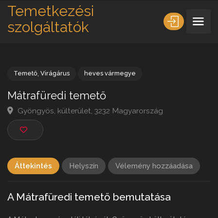
Temetkezési
szolgáltatók
Temető
,
Virágárus
heves vármegye
Mátrafüredi temető
Gyöngyös, külterület, 3232 Magyarország
Áttekintés
Helyszín
Vélemény hozzáadása
A Mátrafüredi temető bemutatása