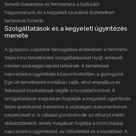
temető kialakítása és fenntartása a kulturális
hagyományok és a kegyeleti szokások tiszteletben
tartásával történik.
Szolgáltatások és a kegyeleti ügyintézés
menete
A gyászoló családok támogatása érdekében a fenntartó
teljes körű temetkezési szolgáltatásokat nyújt, amelyek
minden szükséges lépést lefednek. A temetéssel
kapcsolatos ügyintézés központosítottan, a gyöngyösi
Egri úti temetkezési irodában zajlik, ahol empatikus és
felkészült munkatársak segítik a hozzátartozókat. A
szolgáltatások magukban foglalják a kegyeleti ügyintézés
teljes spektrumát, beleértve a szükséges dokumentumok
beszerzését is. A vállalat gondoskodik az elhunyt méltó
előkészítéséről, amely magában foglalja a boncolással
kapcsolatos ügyintézést, az öltöztetést és a kiszállítást. A