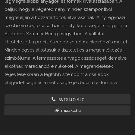
legmegfelelőbb anyagok és formák kiválasztásában. A
céljuk, hogy a végeredmény minden szempontból
megfeleljen a hozzátartozók elvárásainak. A nyíregyházi
székhelyű cég elsősorban a helyi közösséget szolgálja ki
Szabolcs-Szatmár-Bereg megyében. A vállalat
elkötelezett a precíz és megbízható munkavégzés mellett.
Minden egyes alkotásuk a tisztelet és a megemlékezés
szimbóluma. A természetes anyagok szépségét kiemelve
alkotnak maradandó emlékeket. A megrendelések
teljesítése során a legfőbb szempont a családok
elégedettsége és a méltóságteljes búcsú biztosítása.
+36704274547
mizako.hu