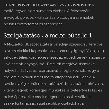
minden esetben arra törekszik, hogy a végeredmény
méltó legyen az elhunyt emlékéhez. A felhasznált
anyagok gondos kiválasztása biztosítja a síremlékek
hosszú élettartamát és szépségét.
Szolgáltatások a méltó búcsúért
A Mi-Za-Kő Kft. szolgáltatási palettája széleskörű, lefedve
a síremlékekkel kapcsolatos valamennyi igényt. Vállalják új
sírkövek teljes körű elkészítését az egyedi tervek alapján, a
kiválasztott anyagokból. Emellett meglévő síremlékek
helyreállításával és felújításával is foglalkoznak, hogy a
régi emlékhelyek ismét méltó állapotba kerüljenek. A
tevékenységi körük nem korlátozódik csupán a sírkövekre;
kiterjed egyéb kőfaragási munkákra is, beleértve külső és
belső építészeti elemek megmunkálását. A vállalat
szakértői tanácsadással segítik a családokat a