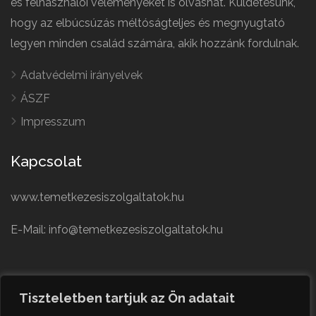
és felhasználói véleményeket is olvashat. Küldetésünk,
hogy az elbúcsúzás méltóságteljes és megnyugtató
legyen minden család számára, akik hozzánk fordulnak.
Adatvédelmi irányelvek
ÁSZF
Impresszum
Kapcsolat
www.temetkezesiszolgaltatok.hu
E-Mail: info@temetkezesiszolgaltatok.hu
French
Polish
Tiszteletben tartjuk az Ön adatait
German
© Minden jog fenntartva