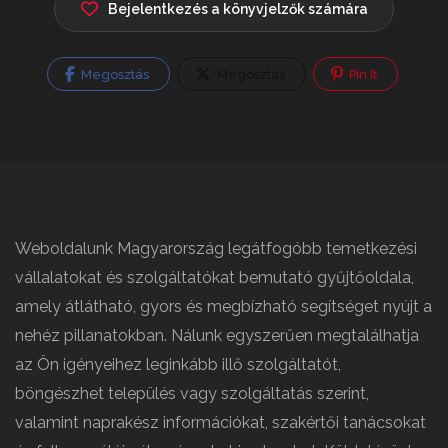
Bejelentkezés a könyvjelzők számára
Megosztás
Megosztás
Pin It
Weboldalunk Magyarország legátfogóbb temetkezési
vállalatokat és szolgáltatókat bemutató gyűjtőoldala,
amely átlátható, gyors és megbízható segítséget nyújt a
nehéz pillanatokban. Nálunk egyszerűen megtalálhatja
az Ön igényeihez leginkább illő szolgáltatót,
böngészhet település vagy szolgáltatás szerint,
valamint naprakész információkat, szakértői tanácsokat