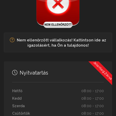
Nem ellenőrzött vállalkozás! Kattintson ide az
igazolásért, ha Ön a tulajdonos!
Jelenleg Zárva
Nyitvatartás
Hétfő
08:00 - 17:00
Kedd
08:00 - 17:00
Szerda
08:00 - 17:00
Csütörtök
08:00 - 17:00