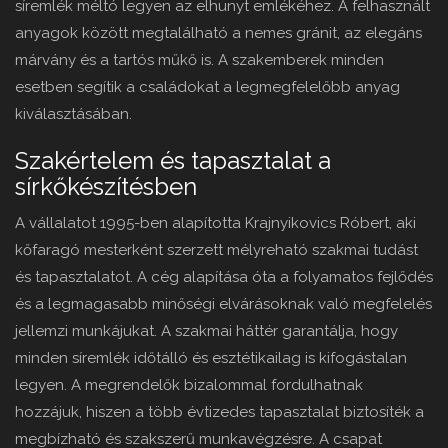
síremlék méltó legyen az elhunyt emlékéhez. A felhasznált
anyagok között megtalálható a nemes gránit, az elegáns
márvány és a tartós műkő is. A szakemberek minden
esetben segítik a családokat a legmegfelelőbb anyag
kiválasztásában.
Szakértelem és tapasztalat a
sírkőkészítésben
A vállalatot 1995-ben alapította Krajnyikovics Róbert, aki
kőfaragó mesterként szerzett mélyreható szakmai tudást
és tapasztalatot. A cég alapítása óta a folyamatos fejlődés
és a legmagasabb minőségi elvárásoknak való megfelelés
jellemzi munkájukat. A szakmai háttér garantálja, hogy
minden síremlék időtálló és esztétikailag is kifogástalan
legyen. A megrendelők bizalommal fordulhatnak
hozzájuk, hiszen a több évtizedes tapasztalat biztosíték a
megbízható és szakszerű munkavégzésre. A csapat