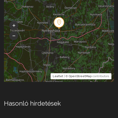
Leaflet
| ©
OpenStreetMap
contributors
Hasonló hirdetések