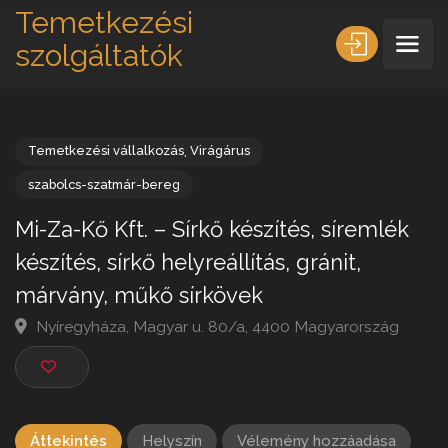
Temetkezési
szolgáltatók
Temetkezési vállalkozás
,
Virágárus
szabolcs-szatmár-bereg
Mi-Za-Kő Kft. – Sírkő készítés, síremlék
készítés, sírkő helyreállítás, gránit,
márvány, műkő sírkövek
Nyíregyháza, Magyar u. 80/a, 4400 Magyarország
Áttekintés
Helyszín
Vélemény hozzáadása