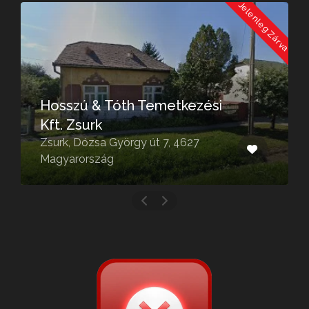
a
Jelenleg Zárva
Hosszú & Tóth Temetkezési
Kft. Zsurk
Zsurk, Dózsa György út 7, 4627
Magyarország