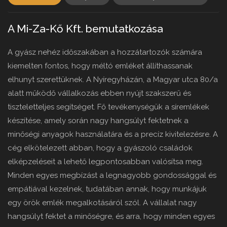
A Mi-Za-Kő Kft. bemutatkozása
A gyász nehéz időszakában a hozzátartozók számára
kiemelten fontos, hogy méltó emléket állíthassanak
elhunyt szerettüknek. A Nyíregyházán, a Magyar utca 80/a
alatt működő vállalkozás ebben nyújt szakszerű és
tiszteletteljes segítséget. Fő tevékenységük a síremlékek
készítése, amely során nagy hangsúlyt fektetnek a
minőségi anyagok használatára és a precíz kivitelezésre. A
cég elkötelezett abban, hogy a gyászoló családok
elképzeléseit a lehető legpontosabban valósítsa meg.
Minden egyes megbízást a legnagyobb gondossággal és
empátiával kezelnek, tudatában annak, hogy munkájuk
egy örök emlék megalkotásáról szól. A vállalat nagy
hangsúlyt fektet a minőségre, és arra, hogy minden egyes