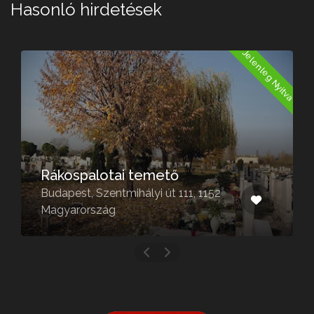
Hasonló hirdetések
a
Jelenleg Nyitva
Rákospalotai temető
Budapest, Szentmihályi út 111, 1152
Magyarország