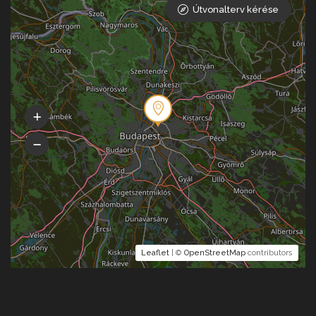
Útvonalterv kérése
Leaflet
| ©
OpenStreetMap
contributors