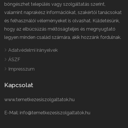
böngészhet település vagy szolgáltatás szerint,
valamint naprakész információkat, szakértői tanácsokat
és felhasználói véleményeket is olvashat. Küldetésünk,
hogy az elbúcsúzás méltóságteljes és megnyugtató
legyen minden család számára, akik hozzánk fordulnak.
Adatvédelmi irányelvek
ÁSZF
Impresszum
Kapcsolat
www.temetkezesiszolgaltatok.hu
E-Mail: info@temetkezesiszolgaltatok.hu
French