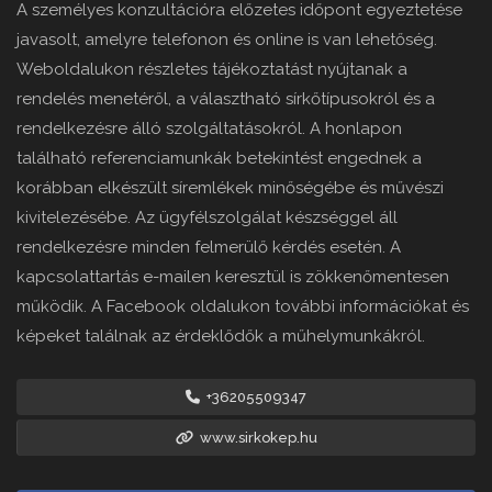
A személyes konzultációra előzetes időpont egyeztetése
javasolt, amelyre telefonon és online is van lehetőség.
Weboldalukon részletes tájékoztatást nyújtanak a
rendelés menetéről, a választható sírkőtípusokról és a
rendelkezésre álló szolgáltatásokról. A honlapon
található referenciamunkák betekintést engednek a
korábban elkészült síremlékek minőségébe és művészi
kivitelezésébe. Az ügyfélszolgálat készséggel áll
rendelkezésre minden felmerülő kérdés esetén. A
kapcsolattartás e-mailen keresztül is zökkenőmentesen
működik. A Facebook oldalukon további információkat és
képeket találnak az érdeklődők a műhelymunkákról.
+36205509347
www.sirkokep.hu