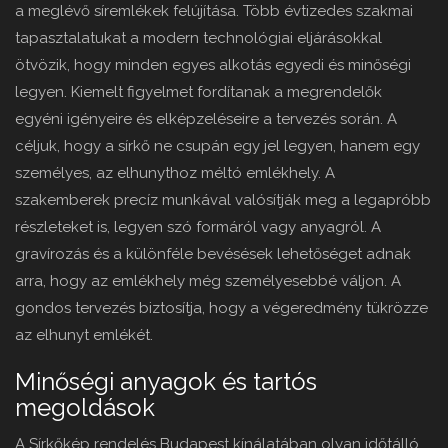
a meglévő síremlékek felújítása. Több évtizedes szakmai
tapasztalatukat a modern technológiai eljárásokkal
ötvözik, hogy minden egyes alkotás egyedi és minőségi
legyen. Kiemelt figyelmet fordítanak a megrendelők
egyéni igényeire és elképzeléseire a tervezés során. A
céljuk, hogy a sírkő ne csupán egy jel legyen, hanem egy
személyes, az elhunythoz méltó emlékhely. A
szakemberek precíz munkával valósítják meg a legapróbb
részleteket is, legyen szó formáról vagy anyagról. A
gravírozás és a különféle bevésések lehetőséget adnak
arra, hogy az emlékhely még személyesebbé váljon. A
gondos tervezés biztosítja, hogy a végeredmény tükrözze
az elhunyt emlékét.
Minőségi anyagok és tartós
megoldások
A Sírkőkép rendelés Budapest kínálatában olyan időtálló