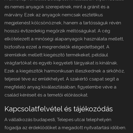
és nemes anyagok szerepelnek, mint a gránit és a
márvány. Ezek az anyagok nemcsak esztétikus
megjelenést kölcsönöznek, hanem a tartósságuk révén
hosszú évtizedekig megőrzik méltóságukat. A cég
elkötelezett a minőségi alapanyagok használata mellett,
biztosítva ezzel a megrendelők elégedettségét. A
síremlékek mellett kiegészítő termékeket, például
virágtartókat és egyéb kegyeleti tárgyakat is kínálnak.
Ezek a kiegészítők harmonikusan illeszkednek a sírkőhöz,
teljessé téve az emlékhelyet. A szakértő csapat segít a
megfelelő anyag kiválasztásában, figyelembe véve a
család kéréseit és a temetői előírásokat.
Kapcsolatfelvétel és tájékozódás
A vállalkozás budapesti, Telepes utcai telephelyén
fogadja az érdeklődőket a megadott nyitvatartási időben.