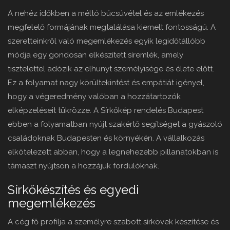
A nehéz időkben a méltó búcsúvétel és az emlékezés
megfelelő formájának megtalálása kiemelt fontosságú. A
szeretteinkről való megemlékezés egyik legidőtállóbb
módja egy gondosan elkészített síremlék, amely
tisztelettel adózik az elhunyt személyisége és élete előtt.
Ez a folyamat nagy körültekintést és empátiát igényel,
hogy a végeredmény valóban a hozzátartozók
elképzeléseit tükrözze. A Sírkőkép rendelés Budapest
ebben a folyamatban nyújt szakértő segítséget a gyászoló
családoknak Budapesten és környékén. A vállalkozás
elkötelezett abban, hogy a legnehezebb pillanatokban is
támaszt nyújtson a hozzájuk fordulóknak.
Sírkőkészítés és egyedi
megemlékezés
A cég fő profilja a személyre szabott sírkövek készítése és