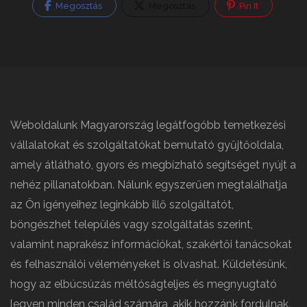
Megosztás
Megosztás
Pin It
Weboldalunk Magyarország legátfogóbb temetkezési
vállalatokat és szolgáltatókat bemutató gyűjtőoldala,
amely átlátható, gyors és megbízható segítséget nyújt a
nehéz pillanatokban. Nálunk egyszerűen megtalálhatja
az Ön igényeihez leginkább illő szolgáltatót,
böngészhet település vagy szolgáltatás szerint,
valamint naprakész információkat, szakértői tanácsokat
és felhasználói véleményeket is olvashat. Küldetésünk,
hogy az elbúcsúzás méltóságteljes és megnyugtató
legyen minden család számára, akik hozzánk fordulnak.