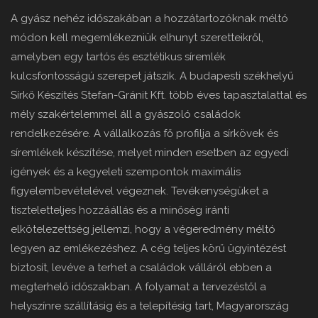
A gyász nehéz időszakában a hozzátartozóknak méltó
módon kell megemlékezniük elhunyt szeretteikről,
amelyben egy tartós és esztétikus síremlék
kulcsfontosságú szerepet játszik. A budapesti székhelyű
Sírkő Készítés Stefan-Gránit Kft. több éves tapasztalattal és
mély szakértelemmel áll a gyászoló családok
rendelkezésére. A vállalkozás fő profilja a sírkövek és
síremlékek készítése, melyet minden esetben az egyedi
igények és a kegyeleti szempontok maximális
figyelembevételével végeznek. Tevékenységüket a
tiszteletteljes hozzáállás és a minőség iránti
elkötelezettség jellemzi, hogy a végeredmény méltó
legyen az emlékezéshez. A cég teljes körű ügyintézést
biztosít, levéve a terhet a családok válláról ebben a
megterhelő időszakban. A folyamat a tervezéstől a
helyszínre szállításig és a telepítésig tart, Magyarország