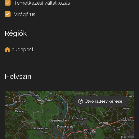
Temetkezési vállalkozás
Virágárus
Régiók
budapest
Helyszín
Útvonalterv kérése