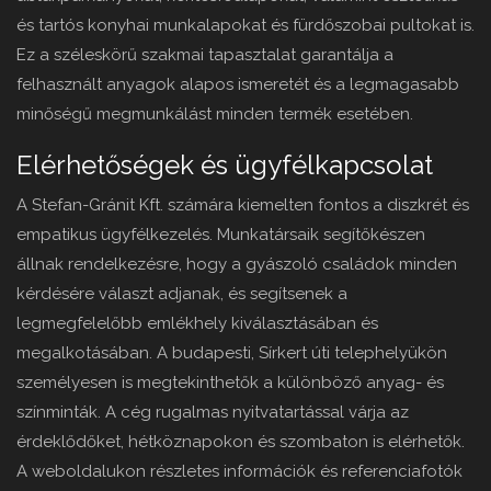
és tartós konyhai munkalapokat és fürdőszobai pultokat is.
Ez a széleskörű szakmai tapasztalat garantálja a
felhasznált anyagok alapos ismeretét és a legmagasabb
minőségű megmunkálást minden termék esetében.
Elérhetőségek és ügyfélkapcsolat
A Stefan-Gránit Kft. számára kiemelten fontos a diszkrét és
empatikus ügyfélkezelés. Munkatársaik segítőkészen
állnak rendelkezésre, hogy a gyászoló családok minden
kérdésére választ adjanak, és segítsenek a
legmegfelelőbb emlékhely kiválasztásában és
megalkotásában. A budapesti, Sírkert úti telephelyükön
személyesen is megtekinthetők a különböző anyag- és
színminták. A cég rugalmas nyitvatartással várja az
érdeklődőket, hétköznapokon és szombaton is elérhetők.
A weboldalukon részletes információk és referenciafotók