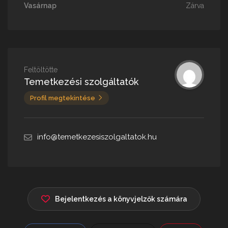
Vasárnap
Zárva
Feltöltötte
Temetkezési szolgáltatók
Profil megtekintése
info@temetkezesiszolgaltatok.hu
Bejelentkezés a könyvjelzők számára