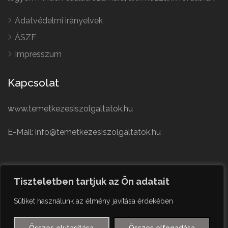
Adatvédelmi irányelvek
ÁSZF
Impresszum
Kapcsolat
www.temetkezesiszolgaltatok.hu
E-Mail: info@temetkezesiszolgaltatok.hu
French
Polish
Tiszteletben tartjuk az Ön adatait
German
© Minden jog fenntartva
Sütiket használunk az élmény javítása érdekében
Czech
English