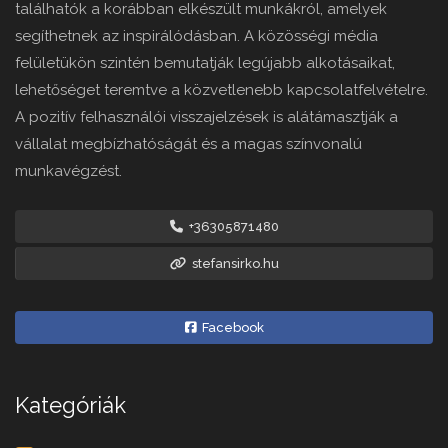
találhatók a korábban elkészült munkákról, amelyek
segíthetnek az inspirálódásban. A közösségi média
felületükön szintén bemutatják legújabb alkotásaikat,
lehetőséget teremtve a közvetlenebb kapcsolatfelvételre.
A pozitív felhasználói visszajelzések is alátámasztják a
vállalat megbízhatóságát és a magas színvonalú
munkavégzést.
+36305871480
stefansirko.hu
Facebook
Kategóriák