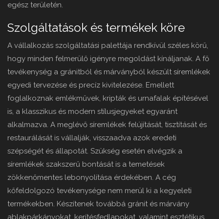
egész területén.
Szolgáltatások és termékek köre
A vállalkozás szolgáltatási palettája rendkívül széles körű,
hogy minden felmerülő igényre megoldást kínáljanak. A fő
tevékenység a gránitból és márványból készült síremlékek
egyedi tervezése és precíz kivitelezése. Emellett
foglalkoznak emlékművek, kripták és urnafalak építésével
is, a klasszikus és modern stílusjegyeket egyaránt
alkalmazva. A meglévő síremlékek felújítását, tisztítását és
restaurálását is vállalják, visszaadva azok eredeti
szépségét és állapotát. Szükség esetén elvégzik a
síremlékek szakszerű bontását is a temetések
zökkenőmentes lebonyolítása érdekében. A cég
kőfeldolgozó tevékenysége nem merül ki a kegyeleti
termékekben. Készítenek továbbá gránit és márvány
ablakpárkányokat, kerítésfedlapokat, valamint esztétikus