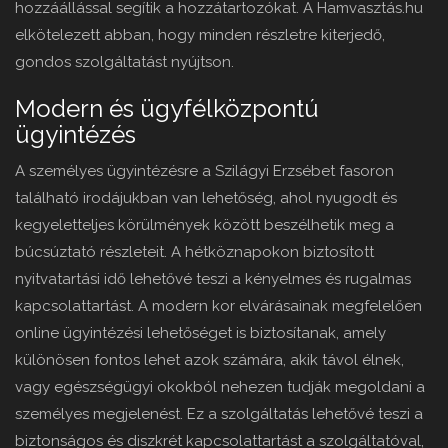
hozzáállással segítik a hozzátartozókat. A Hamvasztás.hu
elkötelezett abban, hogy minden részletre kiterjedő,
gondos szolgáltatást nyújtson.
Modern és ügyfélközpontú
ügyintézés
A személyes ügyintézésre a Szilágyi Erzsébet fasoron
található irodájukban van lehetőség, ahol nyugodt és
kegyeletteljes körülmények között beszélhetik meg a
búcsúztató részleteit. A hétköznapokon biztosított
nyitvatartási idő lehetővé teszi a kényelmes és rugalmas
kapcsolattartást. A modern kor elvárásainak megfelelően
online ügyintézési lehetőséget is biztosítanak, amely
különösen fontos lehet azok számára, akik távol élnek,
vagy egészségügyi okokból nehezen tudják megoldani a
személyes megjelenést. Ez a szolgáltatás lehetővé teszi a
biztonságos és diszkrét kapcsolattartást a szolgáltatóval,