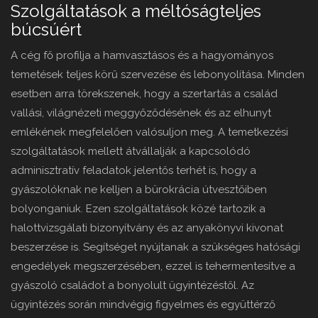
Szolgáltatások a méltóságteljes
búcsúért
A cég fő profilja a hamvasztásos és a hagyományos
temetések teljes körű szervezése és lebonyolítása. Minden
esetben arra törekszenek, hogy a szertartás a család
vallási, világnézeti meggyőződésének és az elhunyt
emlékének megfelelően valósuljon meg. A temetkezési
szolgáltatások mellett átvállalják a kapcsolódó
adminisztratív feladatok jelentős terhét is, hogy a
gyászolóknak ne kelljen a bürokrácia útvesztőiben
bolyonganiuk. Ezen szolgáltatások közé tartozik a
halottvizsgálati bizonyítvány és az anyakönyvi kivonat
beszerzése is. Segítséget nyújtanak a szükséges hatósági
engedélyek megszerzésében, ezzel is tehermentesítve a
gyászoló családot a bonyolult ügyintézéstől. Az
ügyintézés során mindvégig figyelmes és együttérző