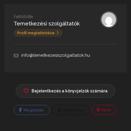
Feltöltötte
Temetkezési szolgáltatók
Profil megtekintése
info@temetkezesiszolgaltatok.hu
Bejelentkezés a könyvjelzők számára
Megosztás
Megosztás
Pin It