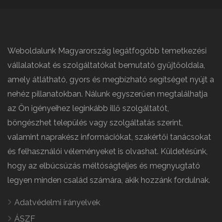
Weboldalunk Magyarország legátfogóbb temetkezési
vállalatokat és szolgáltatókat bemutató gyűjtőoldala,
amely átlátható, gyors és megbízható segítséget nyújt a
nehéz pillanatokban. Nálunk egyszerűen megtalálhatja
az Ön igényeihez leginkább illő szolgáltatót,
böngészhet település vagy szolgáltatás szerint,
valamint naprakész információkat, szakértői tanácsokat
és felhasználói véleményeket is olvashat. Küldetésünk,
hogy az elbúcsúzás méltóságteljes és megnyugtató
legyen minden család számára, akik hozzánk fordulnak.
Adatvédelmi irányelvek
ÁSZF