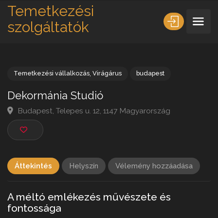
Temetkezési
szolgáltatók
Temetkezési vállalkozás
,
Virágárus
budapest
Dekormánia Studió
Budapest, Telepes u. 12, 1147 Magyarország
Áttekintés
Helyszín
Vélemény hozzáadása
A méltó emlékezés művészete és
fontossága