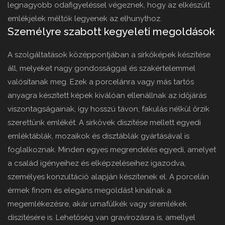
legnagyobb odafigyeléssel végeznek, hogy az elkészült
emlékjelek méltók legyenek az elhunythoz.
Személyre szabott kegyeleti megoldások
A szolgáltatások középpontjában a sírkőképek készítése
áll, melyeket nagy gondossággal és szakértelemmel
valósítanak meg. Ezek a porcelánra vagy más tartós
anyagra készített képek kiválóan ellenállnak az időjárás
viszontagságainak, így hosszú távon, fakulás nélkül őrzik
szerettünk emlékét. A sírkövek díszítése mellett egyedi
emléktáblák, mozaikok és dísztáblák gyártásával is
foglalkoznak. Minden egyes megrendelés egyedi, amelyet
a család igényeihez és elképzeléseihez igazodva,
személyes konzultáció alapján készítenek el. A porcelán
érmek finom és elegáns megoldást kínálnak a
megemlékezésre, akár urnafülkék vagy síremlékek
díszítésére is. Lehetőség van gravírozásra is, amellyel