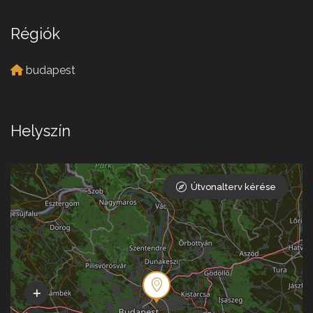
Régiók
budapest
Helyszín
Útvonalterv kérése