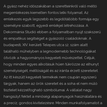
A gyász nehéz időszakában a szeretteinkről való méltó
megemlékezés kiemelten fontos lelki folyamat. Az
emlékezés egyik legszebb és legidőtállóbb formája egy
személyre szabott, egyedi emlékjel létrehozása. A
Dekormánia Studió ebben a folyamatban nyújt szakszerű
és empatikus segítséget a gyászoló családoknak. A
budapesti, XIV. kerületi Telepes utca 12. szám alatt
található műhelyben a legmodernebb technológiákat
ötvözik a hagyományos kegyeleti művészettel. Céljuk,
hogy minden egyes alkotásuk hűen tükrözze az elhunyt
személyiségét, méltóságát és az iránta érzett szeretetet.
Az itt készült kegyeleti termékek nem csupán egyszerű
tárgyak, hanem az örök szeretet és a soha el nem múló
tisztelet kézzelfogható szimbólumai. A vállalat nagy
hangsúlyt fektet a minőségi alapanyagok használatára és
a precíz, gondos kivitelezésre. Minden munkafolyamatot a