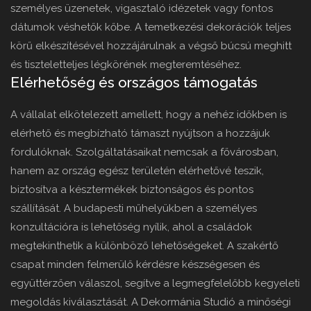
személyes üzenetek, vigasztaló idézetek vagy fontos
dátumok véshetők kőbe. A temetkezési dekorációk teljes
körű elkészítésével hozzájárulnak a végső búcsú meghitt
és tiszteletteljes légkörének megteremtéséhez.
Elérhetőség és országos támogatás
A vállalat elkötelezett amellett, hogy a nehéz időkben is
elérhető és megbízható támaszt nyújtson a hozzájuk
fordulóknak. Szolgáltatásaikat nemcsak a fővárosban,
hanem az ország egész területén elérhetővé teszik,
biztosítva a késztermékek biztonságos és pontos
szállítását. A budapesti műhelyükben a személyes
konzultációra is lehetőség nyílik, ahol a családok
megtekinthetik a különböző lehetőségeket. A szakértő
csapat minden felmerülő kérdésre készségesen és
együttérzően válaszol, segítve a legmegfelelőbb kegyeleti
megoldás kiválasztását. A Dekormánia Studió a minőségi