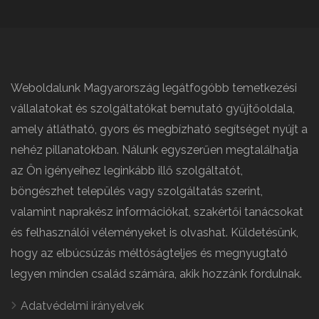
Weboldalunk Magyarország legátfogóbb temetkezési
vállalatokat és szolgáltatókat bemutató gyűjtőoldala,
amely átlátható, gyors és megbízható segítséget nyújt a
nehéz pillanatokban. Nálunk egyszerűen megtalálhatja
az Ön igényeihez leginkább illő szolgáltatót,
böngészhet település vagy szolgáltatás szerint,
valamint naprakész információkat, szakértői tanácsokat
és felhasználói véleményeket is olvashat. Küldetésünk,
hogy az elbúcsúzás méltóságteljes és megnyugtató
legyen minden család számára, akik hozzánk fordulnak.
Adatvédelmi irányelvek