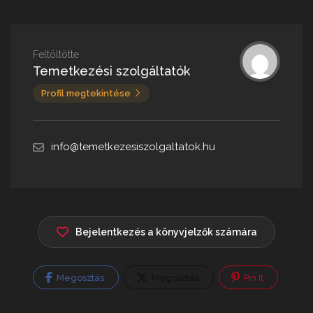
Feltöltötte
Temetkezési szolgáltatók
Profil megtekintése
info@temetkezesiszolgaltatok.hu
Bejelentkezés a könyvjelzők számára
Megosztás
Megosztás
Pin It