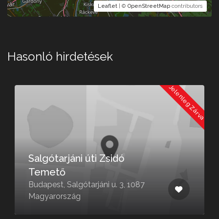
Leaflet
| ©
OpenStreetMap
contributors
Hasonló hirdetések
a
Jelenleg Zárva
Salgótarjáni úti Zsidó
Temető
Budapest, Salgótarjáni u. 3, 1087
Magyarország