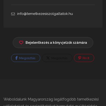
info@temetkezesiszolgaltatok.hu
Bejelentkezés a könyvjelzők számára
Megosztás
Megosztás
Pin It
Weboldalunk Magyarország legátfogóbb temetkezési