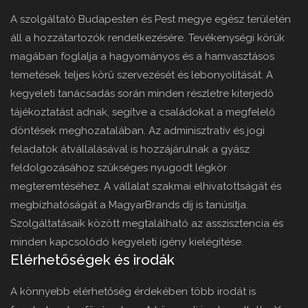
A szolgáltató Budapesten és Pest megye egész területén
áll a hozzátartozók rendelkezésére. Tevékenységi körük
magában foglalja a hagyományos és a hamvasztásos
temetések teljes körű szervezését és lebonyolítását. A
kegyeleti tanácsadás során minden részletre kiterjedő
tájékoztatást adnak, segítve a családokat a megfelelő
döntések meghozatalában. Az adminisztratív és jogi
feladatok átvállalásával is hozzájárulnak a gyász
feldolgozásához szükséges nyugodt légkör
megteremtéséhez. A vállalat szakmai elhivatottságát és
megbízhatóságát a MagyarBrands díj is tanúsítja.
Szolgáltatásaik között megtalálható az asszisztencia és
minden kapcsolódó kegyeleti igény kielégítése.
Elérhetőségek és irodák
A könnyebb elérhetőség érdekében több irodát is