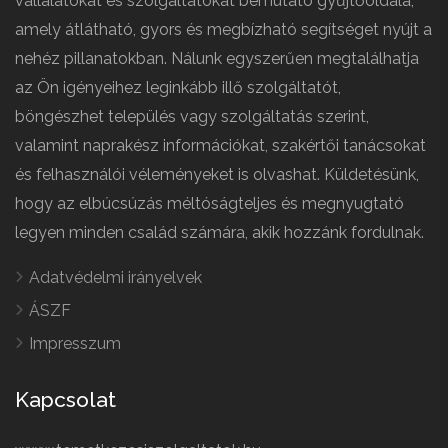
vállalatokat és szolgáltatókat bemutató gyűjtőoldala,
amely átlátható, gyors és megbízható segítséget nyújt a
nehéz pillanatokban. Nálunk egyszerűen megtalálhatja
az Ön igényeihez leginkább illő szolgáltatót,
böngészhet település vagy szolgáltatás szerint,
valamint naprakész információkat, szakértői tanácsokat
és felhasználói véleményeket is olvashat. Küldetésünk,
hogy az elbúcsúzás méltóságteljes és megnyugtató
legyen minden család számára, akik hozzánk fordulnak.
Adatvédelmi irányelvek
ÁSZF
Impresszum
Kapcsolat