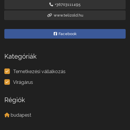
+36703111495
www.telizold.hu
Facebook
Kategóriák
Temetkezési vállalkozás
Virágárus
Régiók
budapest