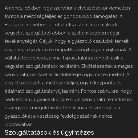
A nehéz időkben, egy szerettünk elvesztésekor kiemelten
fontos a méltóságteljes és gondoskodó támogatás. A
Budapest szívében, a Lehel utca 1/b címen működő
kegyeleti szolgáltató ebben a szellemiségben végzi
tevékenységét. Céljuk, hogy a gyászoló családok terheit
enyhítve, teljes körű és empatikus segítséget nyújtsanak. A
vállalat többéves szakmai tapasztalattal rendelkezik a
kegyeleti szolgáltatások területén. Elkötelezettek a magas
színvonalú, diszkrét és tiszteletteljes ügyintézés mellett. A
cég elkötelezett a méltóságteljes, ügyfélközpontú és
átlátható szolgáltatásnyújtás iránt. Fontos számukra, hogy
kedvező árú, ugyanakkor prémium színvonalú temetkezési
és kegyeleti megoldásokat kínáljanak. Ezzel segítik a
gyászolókat a veszteség feldolgozásának nehéz
időszakában.
Szolgáltatások és ügyintézés