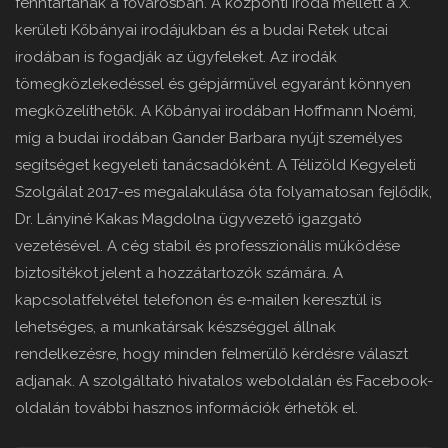
fenntartanak a fővárosban. A központi iroda mellett a X.
kerületi Kőbányai irodájukban és a budai Retek utcai
irodában is fogadják az ügyfeleket. Az irodák
tömegközlekedéssel és gépjárművel egyaránt könnyen
megközelíthetők. A Kőbányai irodában Hoffmann Noémi,
míg a budai irodában Gander Barbara nyújt személyes
segítséget kegyeleti tanácsadóként. A Télizöld Kegyeleti
Szolgálat 2017-es megalakulása óta folyamatosan fejlődik,
Dr. Lányiné Kakas Magdolna ügyvezető igazgató
vezetésével. A cég stabil és professzionális működése
biztosítékot jelent a hozzátartozók számára. A
kapcsolatfelvétel telefonon és e-mailen keresztül is
lehetséges, a munkatársak készséggel állnak
rendelkezésre, hogy minden felmerülő kérdésre választ
adjanak. A szolgáltató hivatalos weboldalán és Facebook-
oldalán további hasznos információk érhetők el.