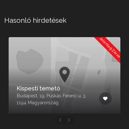
Hasonló hirdetések
a
Jelenleg Zárva
Kispesti temető
Budapest, 19, Puskás Ferenc u. 3,
1194 Magyarország