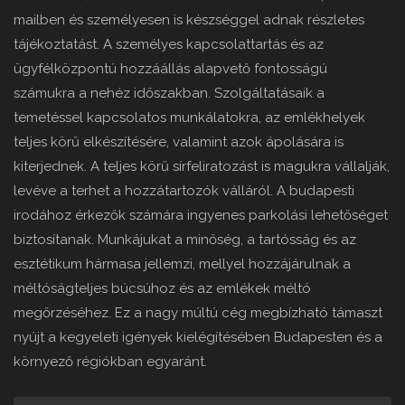
mailben és személyesen is készséggel adnak részletes
tájékoztatást. A személyes kapcsolattartás és az
ügyfélközpontú hozzáállás alapvető fontosságú
számukra a nehéz időszakban. Szolgáltatásaik a
temetéssel kapcsolatos munkálatokra, az emlékhelyek
teljes körű elkészítésére, valamint azok ápolására is
kiterjednek. A teljes körű sírfeliratozást is magukra vállalják,
levéve a terhet a hozzátartozók válláról. A budapesti
irodához érkezők számára ingyenes parkolási lehetőséget
biztosítanak. Munkájukat a minőség, a tartósság és az
esztétikum hármasa jellemzi, mellyel hozzájárulnak a
méltóságteljes búcsúhoz és az emlékek méltó
megőrzéséhez. Ez a nagy múltú cég megbízható támaszt
nyújt a kegyeleti igények kielégítésében Budapesten és a
környező régiókban egyaránt.