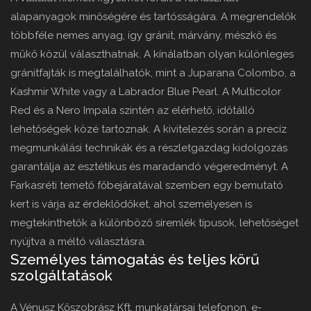
alapanyagok minőségére és tartósságára. A megrendelők
többféle nemes anyag, így gránit, márvány, mészkő és
műkő közül választhatnak. A kínálatban olyan különleges
gránitfajták is megtalálhatók, mint a Juparana Colombo, a
Kashmir White vagy a Labrador Blue Pearl. A Multicolor
Red és a Nero Impala szintén az elérhető, időtálló
lehetőségek közé tartoznak. A kivitelezés során a precíz
megmunkálási technikák és a részletgazdag kidolgozás
garantálja az esztétikus és maradandó végeredményt. A
Farkasréti temető főbejáratával szemben egy bemutató
kert is várja az érdeklődőket, ahol személyesen is
megtekinthetők a különböző síremlék típusok, lehetőséget
nyújtva a méltó választásra.
Személyes támogatás és teljes körű
szolgáltatások
A Vénusz Kőszobrász Kft. munkatársai telefonon, e-