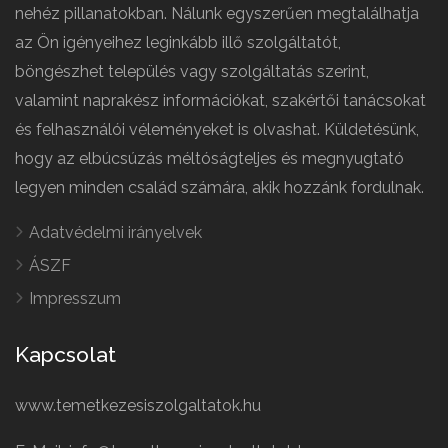
nehéz pillanatokban. Nálunk egyszerűen megtalálhatja
az Ön igényeihez leginkább illő szolgáltatót,
böngészhet település vagy szolgáltatás szerint,
valamint naprakész információkat, szakértői tanácsokat
és felhasználói véleményeket is olvashat. Küldetésünk,
hogy az elbúcsúzás méltóságteljes és megnyugtató
legyen minden család számára, akik hozzánk fordulnak.
Adatvédelmi irányelvek
ÁSZF
Impresszum
Kapcsolat
www.temetkezesiszolgaltatok.hu