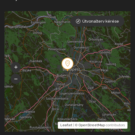
Útvonalterv kérése
Leaflet
| ©
OpenStreetMap
contributors