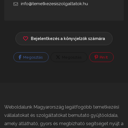
info@temetkezesiszolgaltatok.hu
Bejelentkezés a könyvjelzők számára
Megosztás
Megosztás
Pin It
Weboldalunk Magyarország legátfogóbb temetkezési
vállalatokat és szolgáltatókat bemutató gyűjtőoldala,
amely átlátható, gyors és megbízható segítséget nyújt a