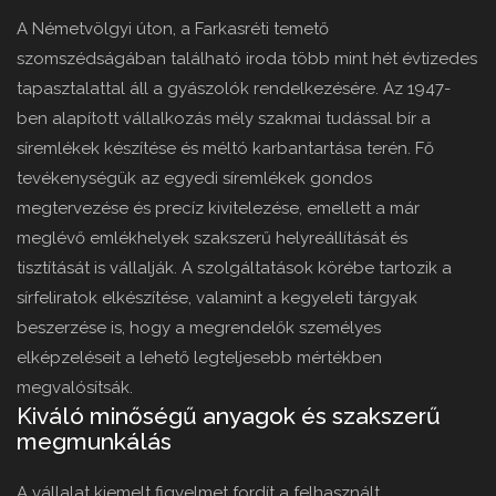
A Németvölgyi úton, a Farkasréti temető
szomszédságában található iroda több mint hét évtizedes
tapasztalattal áll a gyászolók rendelkezésére. Az 1947-
ben alapított vállalkozás mély szakmai tudással bír a
síremlékek készítése és méltó karbantartása terén. Fő
tevékenységük az egyedi síremlékek gondos
megtervezése és precíz kivitelezése, emellett a már
meglévő emlékhelyek szakszerű helyreállítását és
tisztítását is vállalják. A szolgáltatások körébe tartozik a
sírfeliratok elkészítése, valamint a kegyeleti tárgyak
beszerzése is, hogy a megrendelők személyes
elképzeléseit a lehető legteljesebb mértékben
megvalósítsák.
Kiváló minőségű anyagok és szakszerű
megmunkálás
A vállalat kiemelt figyelmet fordít a felhasznált