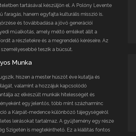
letben tartásával készüljön el. A Polóny Levente
faragás, hanem egyfajta kulturális misszió is.
őrzése és továbbadása a jövő generációi
yedi műalkotás, amely méltó emléket állít a
ordít a részletekre és a megrendelő kéréseire. Az
k személyesebbé teszik a búcsút.
nyos Munka
zik, hiszen a mester húszöt éve kutatja és
ilágát, valamint a hozzájuk kapcsolódó
ntálja az elkészült munkák hitelességét és
ényeként egy jelentős, több mint százharminc
ekció a Kárpát-medence különböző tájegységeiről
zletes leírásokat tartalmaz. A gyűjtemény egy része
 Szigetén is megtekinthető. Ez a kiállítás fontos