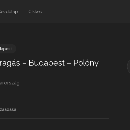
Kezdőlap
Cikkek
dapest
faragás – Budapest – Polóny
yarország
záadása