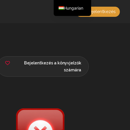
Hungarian
Bejelentkezés
English
Czech
German
Polish
French
Bejelentkezés a könyvjelzők
számára