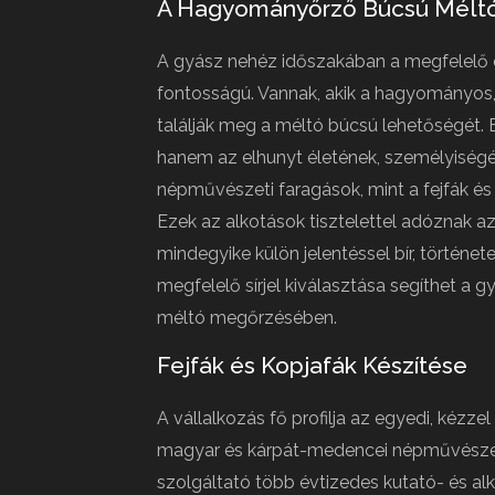
A Hagyományőrző Búcsú Mélt
A gyász nehéz időszakában a megfelelő 
fontosságú. Vannak, akik a hagyományos, 
találják meg a méltó búcsú lehetőségét. E
hanem az elhunyt életének, személyiségé
népművészeti faragások, mint a fejfák é
Ezek az alkotások tisztelettel adóznak a
mindegyike külön jelentéssel bír, történe
megfelelő sírjel kiválasztása segíthet a
méltó megőrzésében.
Fejfák és Kopjafák Készítése
A vállalkozás fő profilja az egyedi, kézzel
magyar és kárpát-medencei népművészet 
szolgáltató több évtizedes kutató- és al