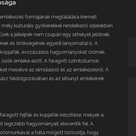
ósága
emlékezés formájának megtalálása kiemelt
mély kulturális gyökerekkel rendelkező sírjelekben
zek a jelképek nem csupán egy sírhelyet jelölnek,
nek és örökségének egyedi lenyomatai is. A
s kopjafák, évszázados hagyományokat őriznek.
z ősök emléke előtt. A faragott szimbólumok
teket mesélve az elmúlásról és az emlékezésről. A
 gyász feldolgozásában és az elhunyt emlékének
 faragott fejfák és kopjafák készítése, melyek a
legszebb hagyományait elevenítik fel. A
kotómunkával a háta mögött biztosítja, hogy