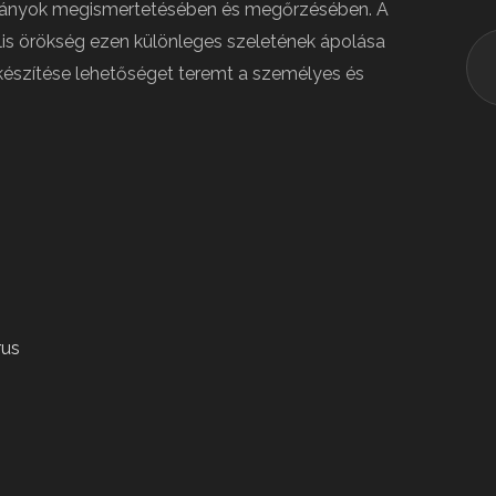
mányok megismertetésében és megőrzésében. A
ális örökség ezen különleges szeletének ápolása
lkészítése lehetőséget teremt a személyes és
rus