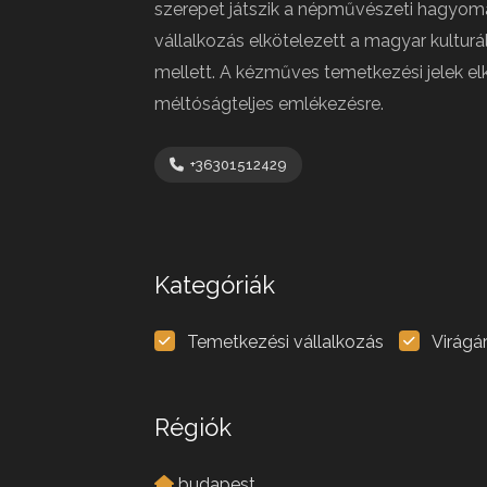
szerepet játszik a népművészeti hagyo
vállalkozás elkötelezett a magyar kultur
mellett. A kézműves temetkezési jelek e
méltóságteljes emlékezésre.
+36301512429
Kategóriák
Temetkezési vállalkozás
Virágá
Régiók
budapest