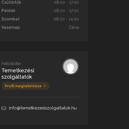
Csütörtök
08:00 - 17:00
Péntek
08:00 - 17:00
Szombat
08:00 - 14:00
Vasárnap
Zárva
Feltöltötte
Temetkezési
szolgáltatók
Profil megtekintése
info@temetkezesiszolgaltatok.hu