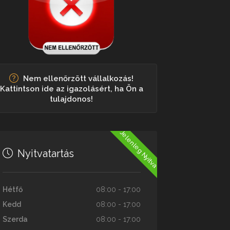
Nem ellenőrzött vállalkozás!
Kattintson ide az igazolásért, ha Ön a
tulajdonos!
Jelenleg Nyitva
Nyitvatartás
Hétfő
08:00 - 17:00
Kedd
08:00 - 17:00
Szerda
08:00 - 17:00