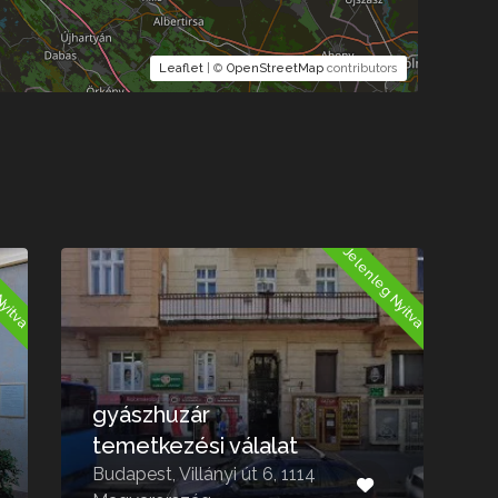
Leaflet
| ©
OpenStreetMap
contributors
Nyitva
Jelenleg Nyitva
gyászhuzár
temetkezési válalat
Budapest, Villányi út 6, 1114
B