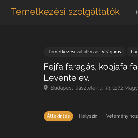
Temetkezési szolgáltatók
Temetkezési vállalkozás
,
Virágárus
bu
Fejfa faragás, kopjafa 
Levente ev.
Budapest, Jásztelek u. 33, 1172 Mag
Áttekintés
Helyszín
Vélemény hoz