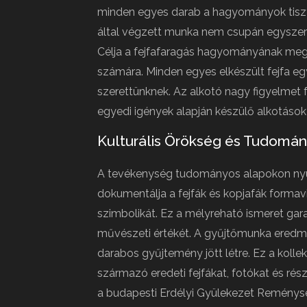
minden egyes darab a hagyományok tiszte
által végzett munka nem csupán egyszerű 
Célja a fejfafaragás hagyományának meg
számára. Minden egyes elkészült fejfa eg
szerettünknek. Az alkotó nagy figyelmet f
egyedi igények alapján készülő alkotáso
Kulturális Örökség és Tudomá
A tevékenység tudományos alapokon nyugs
dokumentálja a fejfák és kopjafák formav
szimbolikát. Ez a mélyreható ismeret gara
művészeti értékét. A gyűjtőmunka eredm
darabos gyűjtemény jött létre. Ez a koll
származó eredeti fejfákat, fotókat és rés
a budapesti Erdélyi Gyülekezet Reménység