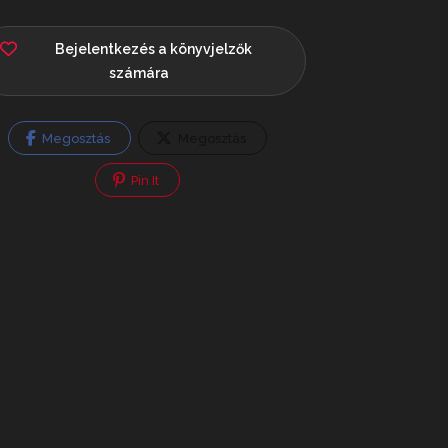
Bejelentkezés a könyvjelzők
számára
Megosztás
Megosztás
Pin It