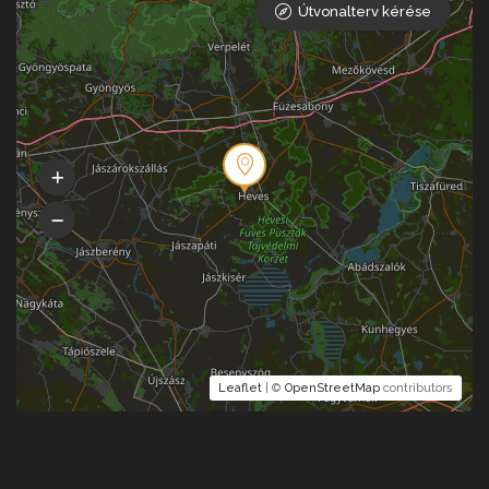
Útvonalterv kérése
Leaflet
| ©
OpenStreetMap
contributors