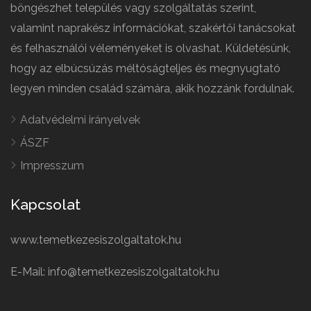
böngészhet település vagy szolgáltatás szerint,
valamint naprakész információkat, szakértői tanácsokat
és felhasználói véleményeket is olvashat. Küldetésünk,
hogy az elbúcsúzás méltóságteljes és megnyugtató
legyen minden család számára, akik hozzánk fordulnak.
Adatvédelmi irányelvek
ÁSZF
Impresszum
Kapcsolat
www.temetkezesiszolgaltatok.hu
E-Mail: info@temetkezesiszolgaltatok.hu
French