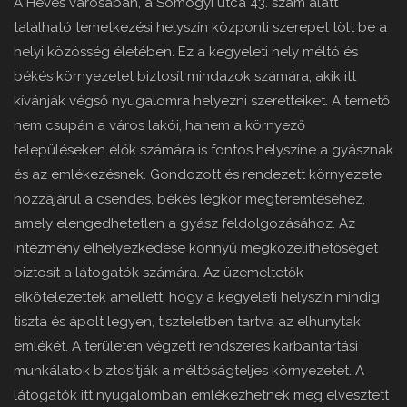
A Heves városában, a Somogyi utca 43. szám alatt
található temetkezési helyszín központi szerepet tölt be a
helyi közösség életében. Ez a kegyeleti hely méltó és
békés környezetet biztosít mindazok számára, akik itt
kívánják végső nyugalomra helyezni szeretteiket. A temető
nem csupán a város lakói, hanem a környező
településeken élők számára is fontos helyszíne a gyásznak
és az emlékezésnek. Gondozott és rendezett környezete
hozzájárul a csendes, békés légkör megteremtéséhez,
amely elengedhetetlen a gyász feldolgozásához. Az
intézmény elhelyezkedése könnyű megközelíthetőséget
biztosít a látogatók számára. Az üzemeltetők
elkötelezettek amellett, hogy a kegyeleti helyszín mindig
tiszta és ápolt legyen, tiszteletben tartva az elhunytak
emlékét. A területen végzett rendszeres karbantartási
munkálatok biztosítják a méltóságteljes környezetet. A
látogatók itt nyugalomban emlékezhetnek meg elvesztett