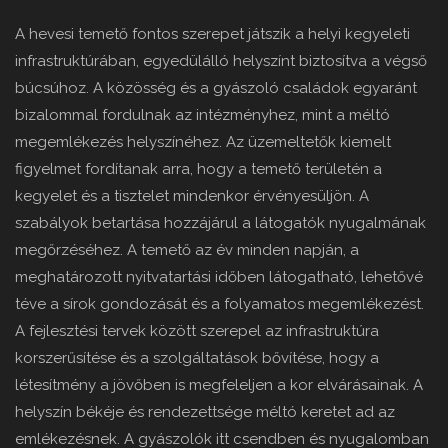
A hevesi temető fontos szerepet játszik a helyi kegyeleti
infrastruktúrában, egyedülálló helyszínt biztosítva a végső
búcsúhoz. A közösség és a gyászoló családok egyaránt
bizalommal fordulnak az intézményhez, mint a méltó
megemlékezés helyszínéhez. Az üzemeltetők kiemelt
figyelmet fordítanak arra, hogy a temető területén a
kegyelet és a tisztelet mindenkor érvényesüljön. A
szabályok betartása hozzájárul a látogatók nyugalmának
megőrzéséhez. A temető az év minden napján, a
meghatározott nyitvatartási időben látogatható, lehetővé
téve a sírok gondozását és a folyamatos megemlékezést.
A fejlesztési tervek között szerepel az infrastruktúra
korszerűsítése és a szolgáltatások bővítése, hogy a
létesítmény a jövőben is megfeleljen a kor elvárásainak. A
helyszín békéje és rendezettsége méltó keretet ad az
emlékezésnek. A gyászolók itt csendben és nyugalomban