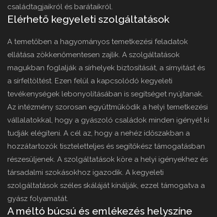
családtagjaikról és barátaikról.
Elérhető kegyeleti szolgáltatások
A temetőben a hagyományos temetkezési feladatok
ellátása zökkenőmentesen zajlik. A szolgáltatások
magukban foglalják a sírhelyek biztosítását, a sírnyitást és
a sírfeltöltést. Ezen felül a kapcsolódó kegyeleti
tevékenységek lebonyolításában is segítséget nyújtanak.
Az intézmény szorosan együttműködik a helyi temetkezési
vállalatokkal, hogy a gyászoló családok minden igényét ki
tudják elégíteni. A cél az, hogy a nehéz időszakban a
hozzátartozók tiszteletteljes és segítőkész támogatásban
részesüljenek. A szolgáltatások köre a helyi igényekhez és
társadalmi szokásokhoz igazodik. A kegyeleti
szolgáltatások széles skáláját kínálják, ezzel támogatva a
gyász folyamatát.
A méltó búcsú és emlékezés helyszíne