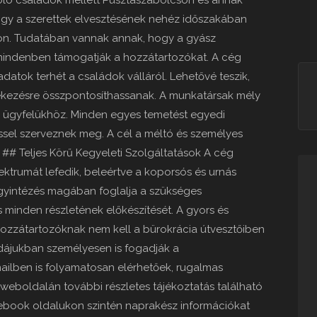
zoló családok mellett Pusztaszabolcson és annak
hogy a szerettek elvesztésének nehéz időszakában
son. Tudatában vannak annak, hogy a gyász
 mindenben támogatják a hozzátartozókat. A cég
adatok terhét a családok válláról. Lehetővé teszik,
ékezésre összpontosíthassanak. A munkatársak mély
en ügyfelükhöz. Minden egyes temetést egyedi
éssel szerveznek meg. A cél a méltó és személyes
 ## Teljes Körű Kegyeleti Szolgáltatások A cég
pektrumát lefedik, beleértve a koporsós és urnás
ügyintézés magában foglalja a szükséges
minden részletének előkészítését. A gyors és
zzátartozóknak nem kell a bürokrácia útvesztőiben
rodájukban személyesen is fogadják a
ailben is folyamatosan elérhetőek, rugalmas
s weboldalán további részletes tájékoztatás található
cebook oldalukon szintén naprakész információkat