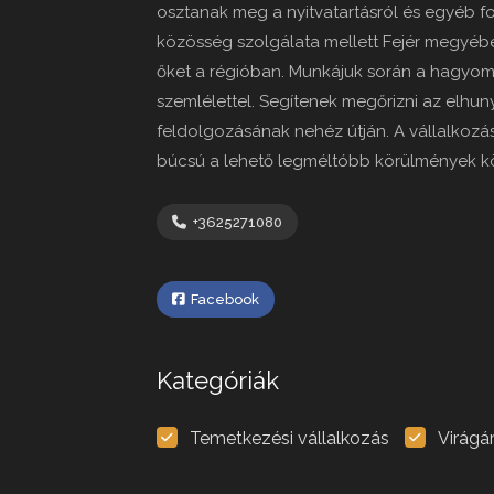
osztanak meg a nyitvatartásról és egyéb fon
közösség szolgálata mellett Fejér megyében
őket a régióban. Munkájuk során a hagyom
szemlélettel. Segítenek megőrizni az elhun
feldolgozásának nehéz útján. A vállalkozá
búcsú a lehető legméltóbb körülmények k
+3625271080
Facebook
Kategóriák
Temetkezési vállalkozás
Virágá