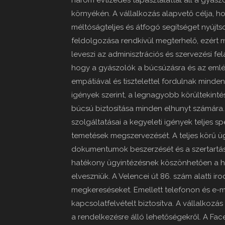
három évtizedes tapasztalattal áll a gyás
környékén. A vállalkozás alapvető célja, 
méltóságteljes és átfogó segítséget nyújt
feldolgozása rendkívül megterhelő, ezért
leveszi az adminisztrációs és szervezési fel
hogy a gyászolók a búcsúzásra és az eml
empátiával és tisztelettel fordulnak mind
igények szerint, a legnagyobb körültekint
búcsú biztosítása minden elhunyt számára.
szolgáltatásai a kegyeleti igények teljes s
temetések megszervezését. A teljes körű 
dokumentumok beszerzését és a szertartás 
hatékony ügyintézésnek köszönhetően a ho
elveszniük. A Velencei út 86. szám alatti i
megkereséseket. Emellett telefonon és e-m
kapcsolatfelvételt biztosítva. A vállalkozá
a rendelkezésre álló lehetőségekről. A Fa