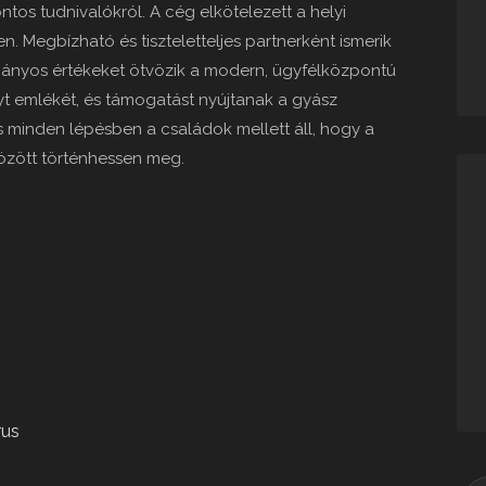
tos tudnivalókról. A cég elkötelezett a helyi
. Megbízható és tiszteletteljes partnerként ismerik
ányos értékeket ötvözik a modern, ügyfélközpontú
yt emlékét, és támogatást nyújtanak a gyász
s minden lépésben a családok mellett áll, hogy a
özött történhessen meg.
rus