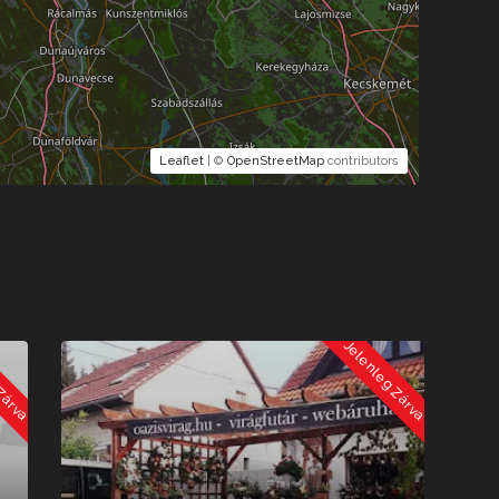
Leaflet
| ©
OpenStreetMap
contributors
 Zárva
Jelenleg Zárva