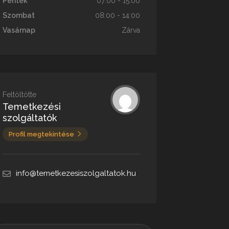
Péntek
07:00 - 15:00
Szombat
08:00 - 14:00
Vasárnap
Zárva
Feltöltötte
Temetkezési
szolgáltatók
Profil megtekintése
info@temetkezesiszolgaltatok.hu