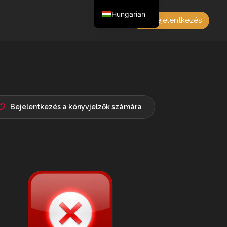
Hungarian
Bejelentkezés
English
Czech
German
Polish
French
Bejelentkezés a könyvjelzők számára