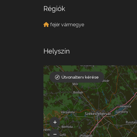
Régiók
fejér vármegye
Helyszín
Útvonalterv kérése