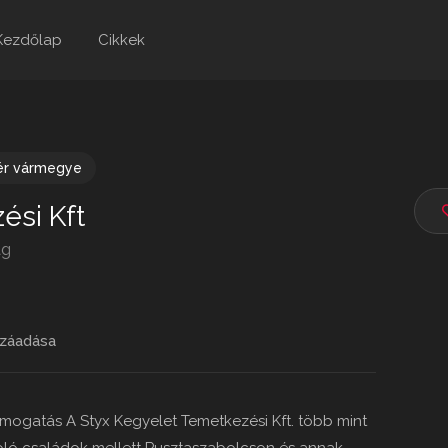
Kezdőlap
Cikkek
ér vármegye
ési Kft
ág
záadása
ámogatás A Styx Kegyelet Temetkezési Kft. több mint