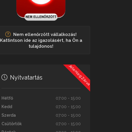
Nem ellenőrzött vállalkozás!
Kattintson ide az igazolásért, ha Ön a
tulajdonos!
Jelenleg Zárva
Nyitvatartás
Hétfő
07:00 - 15:00
Kedd
07:00 - 15:00
Szerda
07:00 - 15:00
Csütörtök
07:00 - 15:00