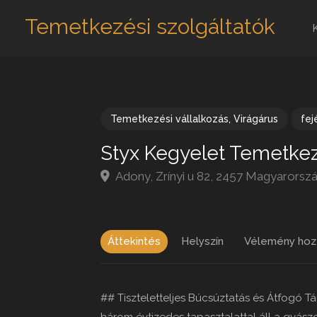
Temetkezési szolgáltatók
Temetkezési vállalkozás
,
Virágárus
fej
Styx Kegyelet Temetkez
Adony, Zrínyi u 82, 2457 Magyarorsz
Áttekintés
Helyszín
Vélemény hoz
## Tiszteletteljes Búcsúztatás és Átfogó T