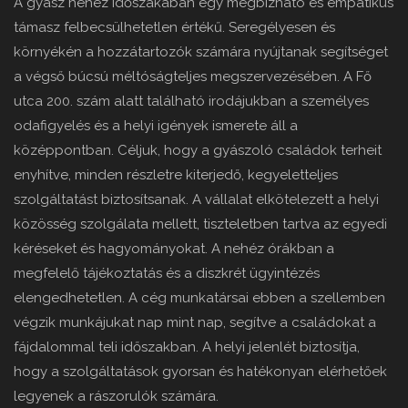
A gyász nehéz időszakában egy megbízható és empatikus
támasz felbecsülhetetlen értékű. Seregélyesen és
környékén a hozzátartozók számára nyújtanak segítséget
a végső búcsú méltóságteljes megszervezésében. A Fő
utca 200. szám alatt található irodájukban a személyes
odafigyelés és a helyi igények ismerete áll a
középpontban. Céljuk, hogy a gyászoló családok terheit
enyhítve, minden részletre kiterjedő, kegyeletteljes
szolgáltatást biztosítsanak. A vállalat elkötelezett a helyi
közösség szolgálata mellett, tiszteletben tartva az egyedi
kéréseket és hagyományokat. A nehéz órákban a
megfelelő tájékoztatás és a diszkrét ügyintézés
elengedhetetlen. A cég munkatársai ebben a szellemben
végzik munkájukat nap mint nap, segítve a családokat a
fájdalommal teli időszakban. A helyi jelenlét biztosítja,
hogy a szolgáltatások gyorsan és hatékonyan elérhetőek
legyenek a rászorulók számára.