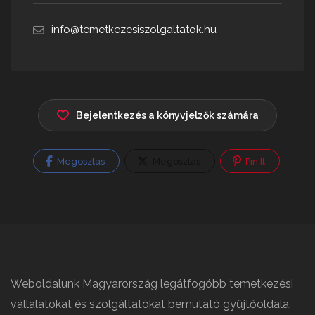
info@temetkezesiszolgaltatok.hu
Bejelentkezés a könyvjelzők számára
Megosztás
Megosztás
Pin It
Weboldalunk Magyarország legátfogóbb temetkezési
vállalatokat és szolgáltatókat bemutató gyűjtőoldala,