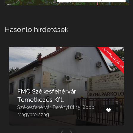
Hasonló hirdetések
a
Jelenleg Zárva
FMÖ Székesfehérvár
Temetkezés Kft.
Székesfehérvár, Berényi út 15, 8000
Magyarország