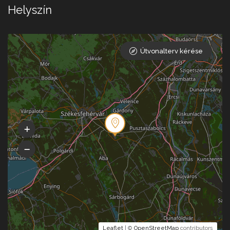
Helyszín
Útvonalterv kérése
Leaflet
| ©
OpenStreetMap
contributors