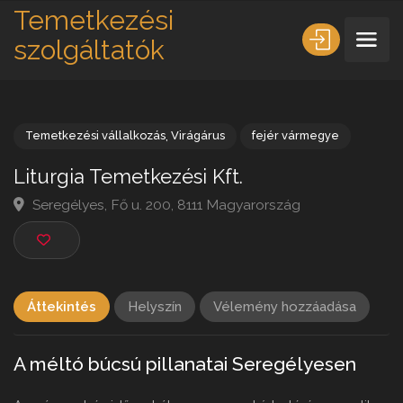
Temetkezési
szolgáltatók
Temetkezési vállalkozás
,
Virágárus
fejér vármegye
Liturgia Temetkezési Kft.
Seregélyes, Fő u. 200, 8111 Magyarország
Áttekintés
Helyszín
Vélemény hozzáadása
A méltó búcsú pillanatai Seregélyesen