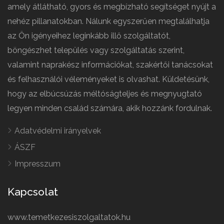
amely átlátható, gyors és megbízható segítséget nyújt a
nehéz pillanatokban. Nálunk egyszerűen megtalálhatja
az Ön igényeihez leginkább illő szolgáltatót,
böngészhet település vagy szolgáltatás szerint,
valamint naprakész információkat, szakértői tanácsokat
és felhasználói véleményeket is olvashat. Küldetésünk,
hogy az elbúcsúzás méltóságteljes és megnyugtató
legyen minden család számára, akik hozzánk fordulnak.
Adatvédelmi irányelvek
ÁSZF
Impresszum
Kapcsolat
www.temetkezesiszolgaltatok.hu