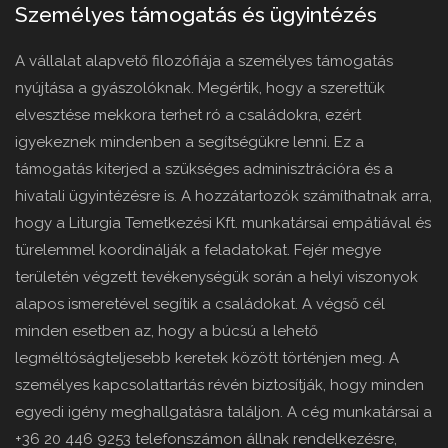
Személyes támogatás és ügyintézés
A vállalat alapvető filozófiája a személyes támogatás
nyújtása a gyászolóknak. Megértik, hogy a szerettük
elvesztése mekkora terhet ró a családokra, ezért
igyekeznek mindenben a segítségükre lenni. Ez a
támogatás kiterjed a szükséges adminisztrációra és a
hivatali ügyintézésre is. A hozzátartozók számíthatnak arra,
hogy a Liturgia Temetkezési Kft. munkatársai empátiával és
türelemmel koordinálják a feladatokat. Fejér megye
területén végzett tevékenységük során a helyi viszonyok
alapos ismeretével segítik a családokat. A végső cél
minden esetben az, hogy a búcsú a lehető
legméltóságteljesebb keretek között történjen meg. A
személyes kapcsolattartás révén biztosítják, hogy minden
egyedi igény meghallgatásra találjon. A cég munkatársai a
+36 20 446 9253 telefonszámon állnak rendelkezésre,