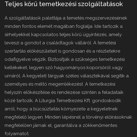
Teljes körű temetkezési szolgáltatások
A szolgáltatások palettája a temetés megszervezésének
minden fontos elemét magában foglalja. Ide tartozik a
sírhelyekkel kapcsolatos teljes körű ügyintézés, amely
leveszi a gondot a családtagok válláról. A temetési
szertartás előkészületeit is gondosan és a részletekre
odafigyelve végzik. Biztosítják a szükséges temetkezési
kellékeket, legyen szó hagyományos koporsóról vagy
urnáról. A kegyeleti tárgyak széles választékával segítik a
személyes és méltó megemlékezést. A temetkezési
helyszín előkészítése és rendezése szintén a feladataik
közé tartozik. A Liturgia Temetkezési Kft. gondoskodik
arról, hogy a búcsúztatás környezete a kegyeletnek
megfelelő legyen. Minden lépésnél a törvényi előírásoknak
megfelelően járnak el, garantálva a zökkenőmentes
folyamatot.