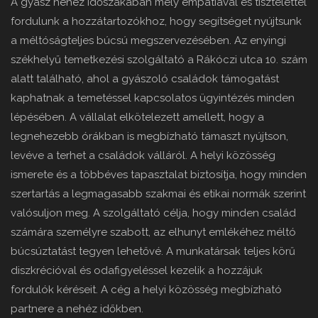
A gyász nehéz időszakában mély empátiával és tisztelettel
fordulunk a hozzátartozókhoz, hogy segítséget nyújtsunk
a méltóságteljes búcsú megszervezésében. Az enyingi
székhelyű temetkezési szolgáltató a Rákóczi utca 10. szám
alatt található, ahol a gyászoló családok támogatást
kaphatnak a temetéssel kapcsolatos ügyintézés minden
lépésében. A vállalat elkötelezett amellett, hogy a
legnehezebb órákban is megbízható támaszt nyújtson,
levéve a terhet a családok válláról. A helyi közösség
ismerete és a többéves tapasztalat biztosítja, hogy minden
szertartás a legmagasabb szakmai és etikai normák szerint
valósuljon meg. A szolgáltató célja, hogy minden család
számára személyre szabott, az elhunyt emlékéhez méltó
búcsúztatást tegyen lehetővé. A munkatársak teljes körű
diszkrécióval és odafigyeléssel kezelik a hozzájuk
fordulók kéréseit. A cég a helyi közösség megbízható
partnere a nehéz időkben.