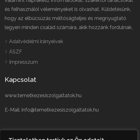
valamint naprakész információkat, szakértői tanácsokat
és felhasználói véleményeket is olvashat. Küldetésünk,
hogy az elbúcsúzás méltóságteljes és megnyugtató
legyen minden család számára, akik hozzánk fordulnak.
Adatvédelmi irányelvek
ÁSZF
Impresszum
Kapcsolat
www.temetkezesiszolgaltatok.hu
E-Mail: info@temetkezesiszolgaltatok.hu
French
Polish