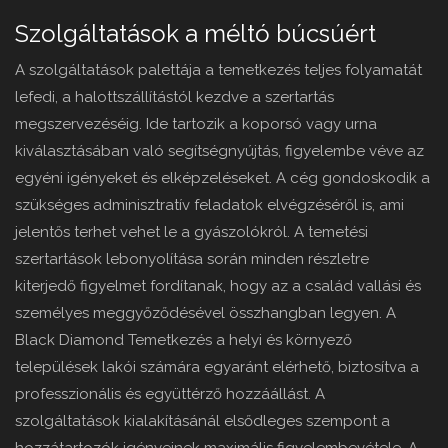
Szolgáltatások a méltó búcsúért
A szolgáltatások palettája a temetkezés teljes folyamatát
lefedi, a halottszállítástól kezdve a szertartás
megszervezéséig. Ide tartozik a koporsó vagy urna
kiválasztásában való segítségnyújtás, figyelembe véve az
egyéni igényeket és elképzeléseket. A cég gondoskodik a
szükséges adminisztratív feladatok elvégzéséről is, ami
jelentős terhet vehet le a gyászolókról. A temetési
szertartások lebonyolítása során minden részletre
kiterjedő figyelmet fordítanak, hogy az a család vallási és
személyes meggyőződésével összhangban legyen. A
Black Diamond Temetkezés a helyi és környező
települések lakói számára egyaránt elérhető, biztosítva a
professzionális és együttérző hozzáállást. A
szolgáltatások kialakításánál elsődleges szempont a