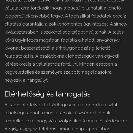
hozzátartozók igényeinek maximális figyelembevétele. A
vállalat arra törekszik, hogy a búcsú pillanatait a lehető
leggördülékenyebbé tegye. A logisztikai feladatok precíz
ellátása garantálja a zökkenőmentes ügyintézést. A sírhely
kiválasztásában is szakértő segítséget nyújtanak. A teljes
körű ügyintézés magában foglalja a halotti anyakönyvi
kivonat beszerzésétől a sírhelygondozásig terjedő
feladatokat is. A családoknak lehetőségük van egyedi
kérésekkel is a vállalathoz fordulni. Minden esetben a
kegyeletteljes és személyre szabott megoldásokra
helyezik a hangsúlyt.
Elérhetőség és támogatás
A kapcsolatfelvétel elsődlegesen telefonon keresztül
lehetséges, ahol a munkatársak készséggel állnak
rendelkezésre, hogy válaszoljanak a felmerülő kérdésekre.
A +36302351544 telefonszámon a nap 24 órájában