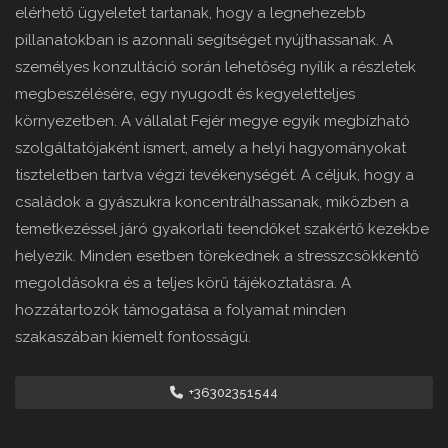
elérhető ügyeletet tartanak, hogy a legnehezebb
pillanatokban is azonnali segítséget nyújthassanak. A
személyes konzultáció során lehetőség nyílik a részletek
megbeszélésére, egy nyugodt és kegyeletteljes
környezetben. A vállalat Fejér megye egyik megbízható
szolgáltatójaként ismert, amely a helyi hagyományokat
tiszteletben tartva végzi tevékenységét. A céljuk, hogy a
családok a gyászukra koncentrálhassanak, miközben a
temetkezéssel járó gyakorlati teendőket szakértő kezekbe
helyezik. Minden esetben törekednek a stresszcsökkentő
megoldásokra és a teljes körű tájékoztatásra. A
hozzátartozók támogatása a folyamat minden
szakaszában kiemelt fontosságú.
+36302351544