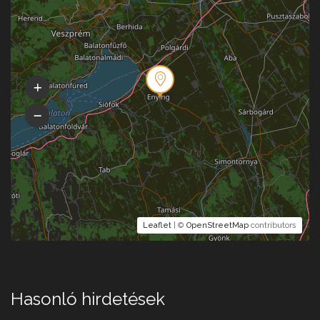
Leaflet
| ©
OpenStreetMap
contributors
Hasonló hirdetések