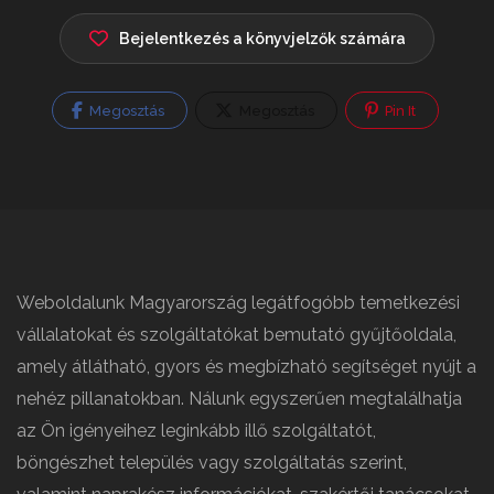
Bejelentkezés a könyvjelzők számára
Megosztás
Megosztás
Pin It
Weboldalunk Magyarország legátfogóbb temetkezési
vállalatokat és szolgáltatókat bemutató gyűjtőoldala,
amely átlátható, gyors és megbízható segítséget nyújt a
nehéz pillanatokban. Nálunk egyszerűen megtalálhatja
az Ön igényeihez leginkább illő szolgáltatót,
böngészhet település vagy szolgáltatás szerint,