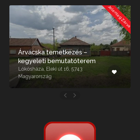
a
Jelenleg Zárva
Árvácska temetkezés –
kegyeleti bemutatóterem
Lőkösháza, Eleki út 16, 5743
Magyarország