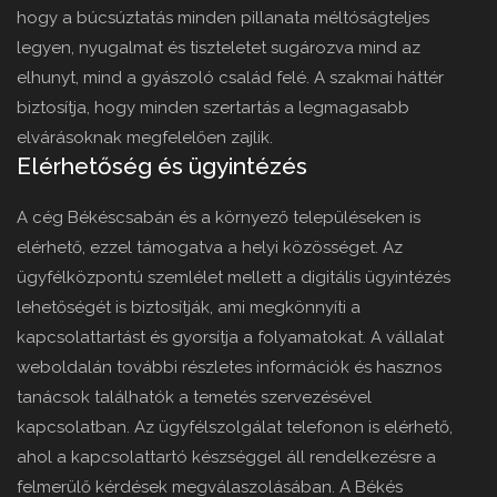
hogy a búcsúztatás minden pillanata méltóságteljes
legyen, nyugalmat és tiszteletet sugározva mind az
elhunyt, mind a gyászoló család felé. A szakmai háttér
biztosítja, hogy minden szertartás a legmagasabb
elvárásoknak megfelelően zajlik.
Elérhetőség és ügyintézés
A cég Békéscsabán és a környező településeken is
elérhető, ezzel támogatva a helyi közösséget. Az
ügyfélközpontú szemlélet mellett a digitális ügyintézés
lehetőségét is biztosítják, ami megkönnyíti a
kapcsolattartást és gyorsítja a folyamatokat. A vállalat
weboldalán további részletes információk és hasznos
tanácsok találhatók a temetés szervezésével
kapcsolatban. Az ügyfélszolgálat telefonon is elérhető,
ahol a kapcsolattartó készséggel áll rendelkezésre a
felmerülő kérdések megválaszolásában. A Békés