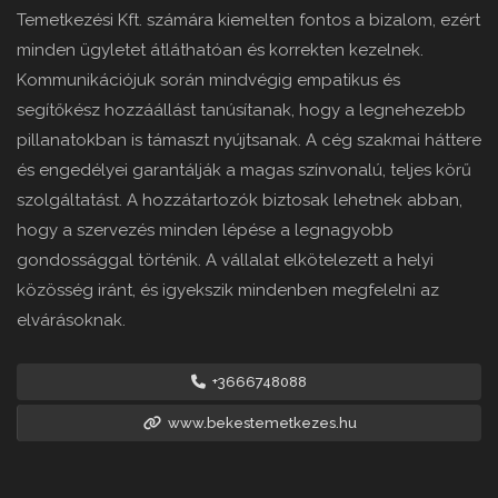
Temetkezési Kft. számára kiemelten fontos a bizalom, ezért
minden ügyletet átláthatóan és korrekten kezelnek.
Kommunikációjuk során mindvégig empatikus és
segítőkész hozzáállást tanúsítanak, hogy a legnehezebb
pillanatokban is támaszt nyújtsanak. A cég szakmai háttere
és engedélyei garantálják a magas színvonalú, teljes körű
szolgáltatást. A hozzátartozók biztosak lehetnek abban,
hogy a szervezés minden lépése a legnagyobb
gondossággal történik. A vállalat elkötelezett a helyi
közösség iránt, és igyekszik mindenben megfelelni az
elvárásoknak.
+3666748088
www.bekestemetkezes.hu