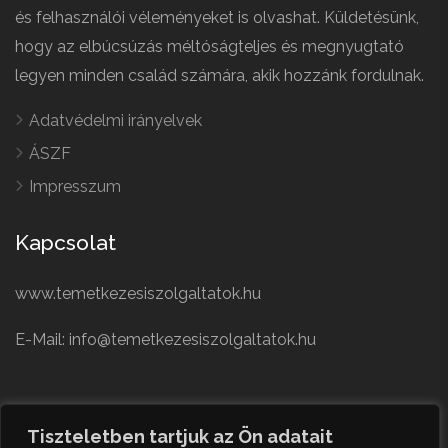
és felhasználói véleményeket is olvashat. Küldetésünk,
hogy az elbúcsúzás méltóságteljes és megnyugtató
legyen minden család számára, akik hozzánk fordulnak.
Adatvédelmi irányelvek
ÁSZF
Impresszum
Kapcsolat
www.temetkezesiszolgaltatok.hu
E-Mail: info@temetkezesiszolgaltatok.hu
French
Polish
Tiszteletben tartjuk az Ön adatait
German