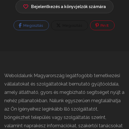
Bejelentkezés a könyvjelzők számára
Megosztás
Megosztás
Pin It
Weboldalunk Magyarország legátfogóbb temetkezési
vállalatokat és szolgáltatókat bemutató gyűjtőoldala,
amely átlátható, gyors és megbízható segítséget nyújt a
nehéz pillanatokban. Nálunk egyszerűen megtalálhatja
az Ön igényeihez leginkább illő szolgáltatót,
böngészhet település vagy szolgáltatás szerint,
valamint naprakész információkat, szakértői tanácsokat