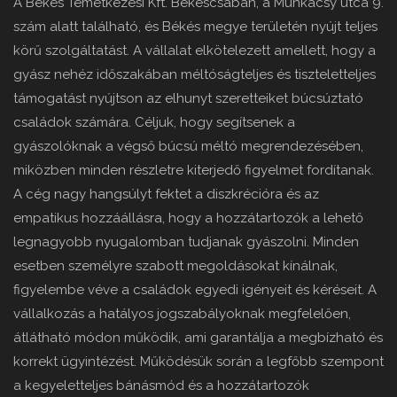
A Békés Temetkezési Kft. Békéscsabán, a Munkácsy utca 9.
szám alatt található, és Békés megye területén nyújt teljes
körű szolgáltatást. A vállalat elkötelezett amellett, hogy a
gyász nehéz időszakában méltóságteljes és tiszteletteljes
támogatást nyújtson az elhunyt szeretteiket búcsúztató
családok számára. Céljuk, hogy segítsenek a
gyászolóknak a végső búcsú méltó megrendezésében,
miközben minden részletre kiterjedő figyelmet fordítanak.
A cég nagy hangsúlyt fektet a diszkrécióra és az
empatikus hozzáállásra, hogy a hozzátartozók a lehető
legnagyobb nyugalomban tudjanak gyászolni. Minden
esetben személyre szabott megoldásokat kínálnak,
figyelembe véve a családok egyedi igényeit és kéréseit. A
vállalkozás a hatályos jogszabályoknak megfelelően,
átlátható módon működik, ami garantálja a megbízható és
korrekt ügyintézést. Működésük során a legfőbb szempont
a kegyeletteljes bánásmód és a hozzátartozók