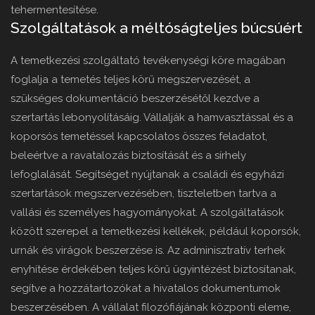
tehermentesítése.
Szolgáltatások a méltóságteljes búcsúért
A temetkezési szolgáltató tevékenységi köre magában
foglalja a temetés teljes körű megszervezését, a
szükséges dokumentáció beszerzésétől kezdve a
szertartás lebonyolításáig. Vállalják a hamvasztással és a
koporsós temetéssel kapcsolatos összes feladatot,
beleértve a ravatalozás biztosítását és a sírhely
lefoglalását. Segítséget nyújtanak a családi és egyházi
szertartások megszervezésében, tiszteletben tartva a
vallási és személyes hagyományokat. A szolgáltatások
között szerepel a temetkezési kellékek, például koporsók,
urnák és virágok beszerzése is. Az adminisztratív terhek
enyhítése érdekében teljes körű ügyintézést biztosítanak,
segítve a hozzátartozókat a hivatalos dokumentumok
beszerzésében. A vállalat filozófiájának központi eleme,