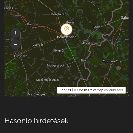
Leaflet
| ©
OpenStreetMap
contributors
Hasonló hirdetések