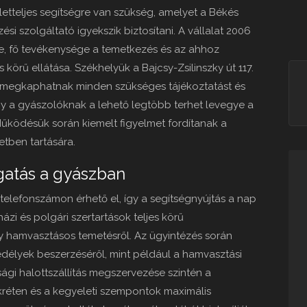
etteljes segítségre van szükség, amelyet a Békés
szolgáltató igyekszik biztosítani. A vállalat 2006
e, fő tevékenysége a temetkezés és az ahhoz
 körű ellátása. Székhelyük a Bajcsy-Zsilinszky út 117.
k megkaphatnak minden szükséges tájékoztatást és
y a gyászolóknak a lehető legtöbb terhet levegye a
űködésük során kiemelt figyelmet fordítanak a
etben tartására.
gatás a gyászban
 telefonszámon érhető el, így a segítségnyújtás a nap
ázi és polgári szertartások teljes körű
 hamvasztásos temetésről. Az ügyintézés során
élyek beszerzéséről, mint például a hamvasztási
lsági halottszállítás megszervezése szintén a
zkréten és a kegyeleti szempontok maximális