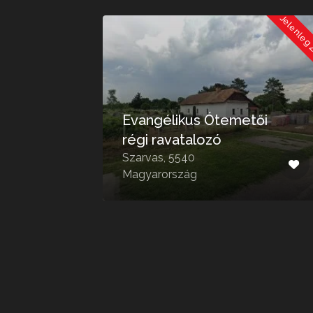
Jelenleg Zárva
Jelenleg
Evangélikus Ótemetői
ő
régi ravatalozó
128,
Szarvas, 5540
Magyarország