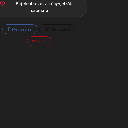
Bejelentkezés a könyvjelzők
számára
Megosztás
Megosztás
Pin It