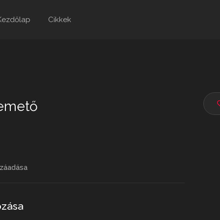
Kezdőlap
Cikkek
temető
záadása
ozása