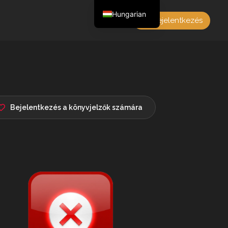
Hungarian
Bejelentkezés
English
Czech
German
Polish
French
Bejelentkezés a könyvjelzők számára