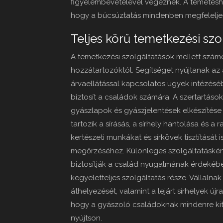
figyelembevételével végeznek. A temetéshez
hogy a búcsúztatás mindenben megfeleljen
Teljes körű temetkezési szo
A temetkezési szolgáltatások mellett számos
hozzátartozóktól. Segítséget nyújtanak az
árvaellátással kapcsolatos ügyek intézésé
biztosít a családok számára. A szertartáso
gyászlapok és gyászjelentések elkészítése 
tartozik a sírásás, a sírhely hantolása és a 
kertészeti munkákat és sírkövek tisztítását 
megőrzéséhez. Különleges szolgáltatásként
biztosítják a család nyugalmának érdekében
kegyeletteljes szolgáltatás része. Vállaln
áthelyezését, valamint a lejárt sírhelyek új
hogy a gyászoló családoknak mindenre ki
nyújtson.