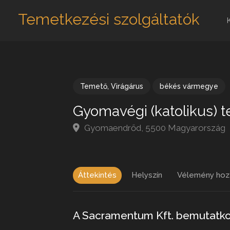
Temetkezési szolgáltatók
Temető
,
Virágárus
békés vármegye
Gyomavégi (katolikus) 
Gyomaendrőd, 5500 Magyarország
Áttekintés
Helyszín
Vélemény hoz
A Sacramentum Kft. bemutatk