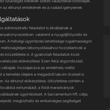
 szükséges kellékek széles választékát biztosítják,
 az elhunyt emlékének és a család igényeinek.
lgáltatások
 adminisztratív feladatot is átvállalnak a
 anyakönyvezésben, valamint a nyugdíjfolyósító és
ben. A hétvégi ügyintézés lehetősége rugalmasságot
k méltóságteljes lebonyolításához hozzátartozik a
és közzététele is. A gyakorlati feladatok közé
ravatalozás előkészítése. Ezen felül sírgondozást,
is vállalják, hozzájárulva az emlékhely méltó
 a temetés idejére a megadott lakcím őrzését is
. Az elhunyt előkészítése, öltöztetése szintén a
ak továbbá exhumálást, a földi maradványok
raváltásának ügyintézését. A Sacramentum Kft. célja,
terjedő, megbízható és emberséges segítséget