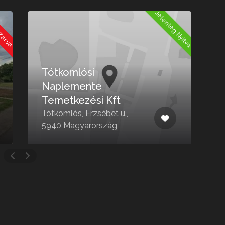
Jelenleg Nyitva
 Zárva
Tótkomlósi
Naplemente
Temetkezési Kft
Tótkomlós, Erzsébet u.,
5940 Magyarország