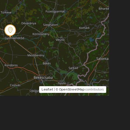
Leaflet
| ©
OpenStreetMap
contributors