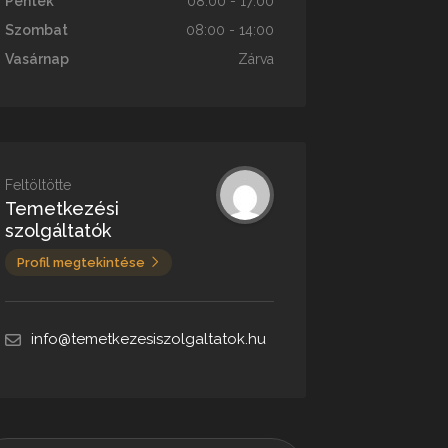
Péntek
08:00 - 17:00
Szombat
08:00 - 14:00
Vasárnap
Zárva
Feltöltötte
Temetkezési
szolgáltatók
Profil megtekintése
info@temetkezesiszolgaltatok.hu