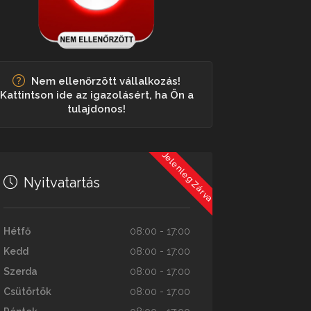
Nem ellenőrzött vállalkozás!
Kattintson ide az igazolásért, ha Ön a
tulajdonos!
Jelenleg Zárva
Nyitvatartás
Hétfő
08:00 - 17:00
Kedd
08:00 - 17:00
Szerda
08:00 - 17:00
Csütörtök
08:00 - 17:00