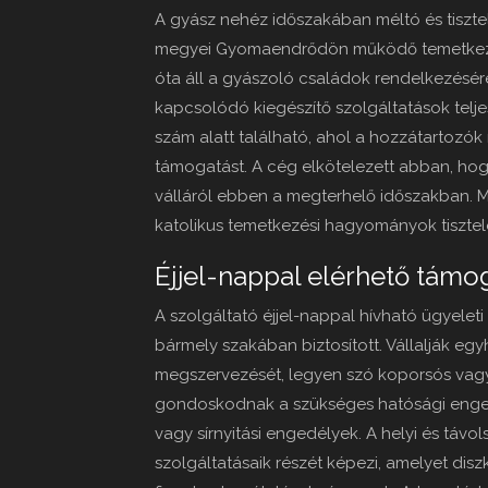
A gyász nehéz időszakában méltó és tisztel
megyei Gyomaendrődön működő temetkezési 
óta áll a gyászoló családok rendelkezésér
kapcsolódó kiegészítő szolgáltatások teljes
szám alatt található, ahol a hozzátartozó
támogatást. A cég elkötelezett abban, hog
válláról ebben a megterhelő időszakban. M
katolikus temetkezési hagyományok tisztel
Éjjel-nappal elérhető támo
A szolgáltató éjjel-nappal hívható ügyeleti
bármely szakában biztosított. Vállalják egyh
megszervezését, legyen szó koporsós vagy
gondoskodnak a szükséges hatósági enged
vagy sírnyitási engedélyek. A helyi és távo
szolgáltatásaik részét képezi, amelyet dis