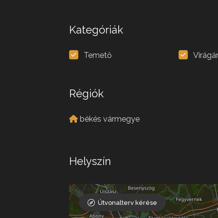
Kategóriák
Temető
Virágá
Régiók
békés vármegye
Helyszín
Útvonalterv kérése